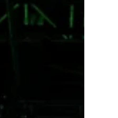
naključnem sosledju tvorijo pomene • vsak
deture zahteva vračanje k pravilom • kako
ne proizvajati avtentič