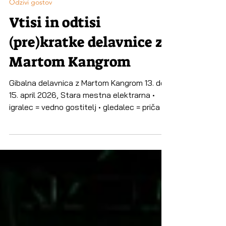
Kaja Petrovič
Apr 20
2 min read
Odzivi gostov
Vtisi in odtisi
(pre)kratke delavnice z
Martom Kangrom
Gibalna delavnica z Martom Kangrom 13. do
15. april 2026, Stara mestna elektrarna •
igralec = vedno gostitelj • gledalec = priča •
odnos med igralcem in gledalcem =
barantanje za pomene • igra = odkrivanje
lastnih variacij • biti, kar si in kar hočeš biti,
je premosorazmerno težje z dodajanjem
fokusov in nalog • fragmenti razkrivajo
majhne pomene, ki sami zase in v