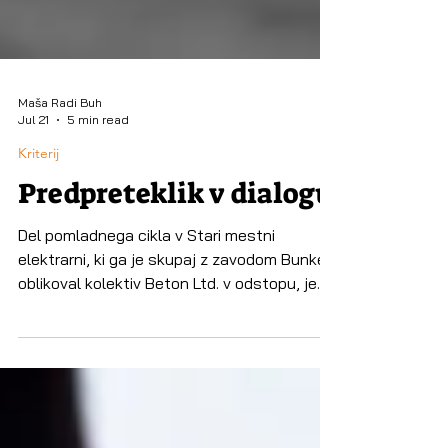
Maša Radi Buh
Jul 21
5 min read
Kriterij
Predpreteklik v dialogu
Del pomladnega cikla v Stari mestni
elektrarni, ki ga je skupaj z zavodom Bunker
oblikoval kolektiv Beton Ltd. v odstopu, je
bila tudi uprizoritev Predpreteklik
estonskega ustvarjalca Marta Kangra,
enega izmed soustvarjalcev uprizoritve Fun
Fact. Katarina Stegnar v refleksiji
dvomesečnega obdobja zapiše, da so si