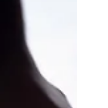
morda tokrat [Beton Ltd. v odstopu, op. a.]
»izpolnili željo; velikokrat smo se pogovarjali
o produkcijski enoti z imenom Pripelji
prijatelja. Želeli smo širiti kont