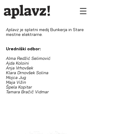
aplavz!
Aplavz
je spletni medij Bunkerja in Stare
mestne elektrarne.
Uredniški odbor:
Alma Redžić Selimović
Ajda Koloini
Anja Vrhovšek
Klara Drnovšek Solina
Mojca Jug
Maja Vižin
Špela Kopitar
Tamara Bračič Vidmar