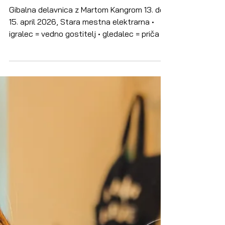
Odzivi gostov
Vtisi in odtisi (pre)kratke
delavnice z Martom Kangrom
Gibalna delavnica z Martom Kangrom 13. do
15. april 2026, Stara mestna elektrarna •
igralec = vedno gostitelj • gledalec = priča •
odnos med igralcem in gledalcem =
barantanje za pomene • igra = odkrivanje
lastnih variacij • biti, kar si in kar hočeš biti,
je premosorazmerno težje z dodajanjem
fokusov in nalog • fragmenti razkrivajo
majhne pomene, ki sami zase in v
naključnem sosledju tvorijo pomene • vsak
deture zahteva vračanje k pravilom • kako
ne proizvajati avtentič