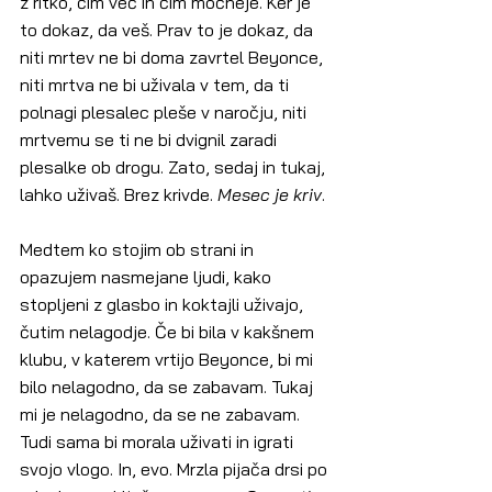
z ritko, čim več in čim močneje. Ker je 
to dokaz, da veš. Prav to je dokaz, da 
niti mrtev ne bi doma zavrtel Beyonce, 
niti mrtva ne bi uživala v tem, da ti 
polnagi plesalec pleše v naročju, niti 
mrtvemu se ti ne bi dvignil zaradi 
plesalke ob drogu. Zato, sedaj in tukaj, 
lahko uživaš. Brez krivde. 
Mesec je kriv
.
Medtem ko stojim ob strani in 
opazujem nasmejane ljudi, kako 
stopljeni z glasbo in koktajli uživajo, 
čutim nelagodje. Če bi bila v kakšnem 
klubu, v katerem vrtijo Beyonce, bi mi 
bilo nelagodno, da se zabavam. Tukaj 
mi je nelagodno, da se ne zabavam. 
Tudi sama bi morala uživati in igrati 
svojo vlogo. In, evo. Mrzla pijača drsi po 