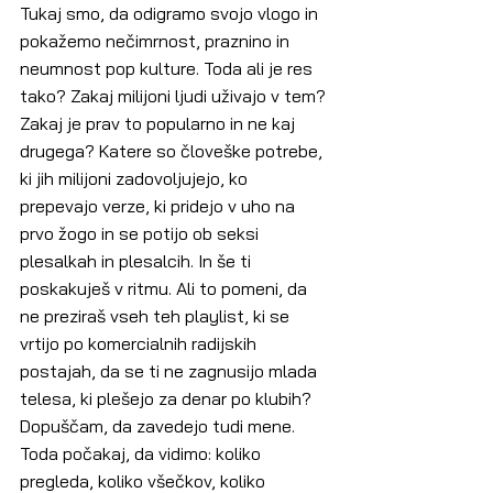
Tukaj smo, da odigramo svojo vlogo in 
pokažemo nečimrnost, praznino in 
neumnost pop kulture. Toda ali je res 
tako? Zakaj milijoni ljudi uživajo v tem? 
Zakaj je prav to popularno in ne kaj 
drugega? Katere so človeške potrebe, 
ki jih milijoni zadovoljujejo, ko 
prepevajo verze, ki pridejo v uho na 
prvo žogo in se potijo ob seksi 
plesalkah in plesalcih. In še ti 
poskakuješ v ritmu. Ali to pomeni, da 
ne preziraš vseh teh playlist, ki se 
vrtijo po komercialnih radijskih 
postajah, da se ti ne zagnusijo mlada 
telesa, ki plešejo za denar po klubih? 
Dopuščam, da zavedejo tudi mene. 
Toda počakaj, da vidimo: koliko 
pregleda, koliko všečkov, koliko 