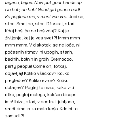
lagano, bejbe
. 
Now put your hands up
! 
Uh huh, uh huh! Good girl gonne bad! 
Ko pogleda me, v meni vse vre. 
Jebi se, 
stari. Smej se, stari. Džuskaj, stari. 
Kdaj boš, če ne boš zdaj? Kaj je 
življenje, kaj je ves svet?! Mmm mhm 
mhm mmm. V diskoteki se ne joče, ni 
počasnih ritmov, ni ubogih, starih, 
bednih, bolnih in grdih. Gremoooo, 
party people! Come on, fotkaj, 
objavljaj! Koliko všečkov? Koliko 
pregledov? Koliko evrov? Koliko 
dolarjev? Poglej ta malo, kako vrti 
ritko, poglej malega, kakšen biceps 
ima! Ibiza, stari, v centru Ljubljane, 
sredi zime in za malo keša. Kdo bi to 
zamudil?!