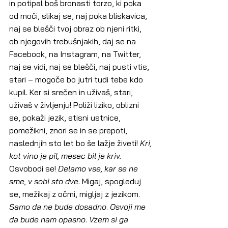
in potipal boš bronasti torzo, ki poka 
od moči, slikaj se, naj poka bliskavica, 
naj se blešči tvoj obraz ob njeni ritki, 
ob njegovih trebušnjakih, daj se na 
Facebook, na Instagram, na Twitter, 
naj se vidi, naj se blešči, naj pusti vtis, 
stari – mogoče bo jutri tudi tebe kdo 
kupil. Ker si srečen in uživaš, stari, 
uživaš v življenju! Poliži liziko, oblizni 
se, pokaži jezik, stisni ustnice, 
pomežikni, znori se in se prepoti, 
naslednjih sto let bo še lažje živeti! 
Kri, 
kot vino je pil, mesec bil je kriv.
Osvobodi se! 
Delamo vse, kar se ne 
sme, v sobi sto dve
. Migaj, spogleduj 
se, mežikaj z očmi, migljaj z jezikom. 
Samo da ne bude dosadno
. 
Osvoji me 
da bude nam opasno
. 
Vzem si ga 