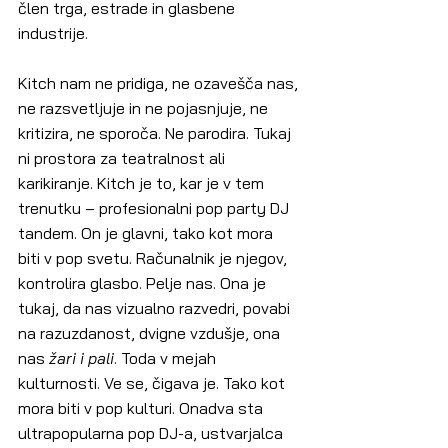
člen trga, estrade in glasbene 
industrije.
Kitch nam ne pridiga, ne ozavešča nas, 
ne razsvetljuje in ne pojasnjuje, ne 
kritizira, ne sporoča. Ne parodira. Tukaj 
ni prostora za teatralnost ali 
karikiranje. Kitch je to, kar je v tem 
trenutku – profesionalni pop party DJ 
tandem. On je glavni, tako kot mora 
biti v pop svetu. Računalnik je njegov, 
kontrolira glasbo. Pelje nas. Ona je 
tukaj, da nas vizualno razvedri, povabi 
na razuzdanost, dvigne vzdušje, ona 
nas 
žari i pali
. Toda v mejah 
kulturnosti. Ve se, čigava je. Tako kot 
mora biti v pop kulturi. Onadva sta 
ultrapopularna pop DJ-a, ustvarjalca 