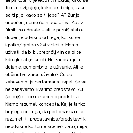
ali pa tole, ti je lepo? A? Čutiš, kako se 
ti roke dvigujejo, kako se ti miga, kako 
se ti pije, kako se ti jebe? A? Žur je 
uspešen, samo če masa uživa. Kot v 
filmih za odrasle – ali je pornič slab ali 
dober, je odvisno od tega, koliko se 
igralka/igralec vživi v akcijo. Moraš 
uživati, da bi bil prepričljiv in da bi te 
kdo gledal (in kupil). Ne zadostuje le 
dejanje, pomembno je uživanje. Ali je 
občinstvo zares uživalo? Če se 
zabavamo, je performans uspel, če se 
ne zabavamo, kvarimo predstavo. Ali 
še hujše – ne razumemo predstave. 
Nismo razumeli koncepta. Kaj je lahko 
hujšega od tega, da perfomansa nisi 
razumel, ti, predstavnica/predstavnik 
neodvisne kulturne scene? Zato, migaj 