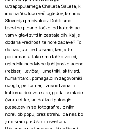
ultrapopularnega Challeta Salleta, ki 
ima na YouTubu več ogledov, kot ima 
Slovenija prebivalcev. Dobili smo 
izvrstne plesne točke, od katerih se 
vam v glavi zvrti in zastaja dih. Kaj je 
dodana vrednost te nore zabave? To, 
da nas jutri ne bo sram, ker je to 
performans. Tako smo lahko vsi mi, 
ugledniki neodvisne ljubljanske scene 
(režiserji, levičarji, umetniki, aktivisti, 
humanitarci, pomagalci in zagovorniki 
ubogih, performerji, znanstvena in 
kulturna delovna sila), gledali v mlade 
čvrste ritke, se dotikali polnagih 
plesalcev in se fotografirali z njimi, 
noreli ob popu, brez strahu, da nas bo 
jutri sram pred širnim svetom.
Uživamo v performansu, ki (odlično) 