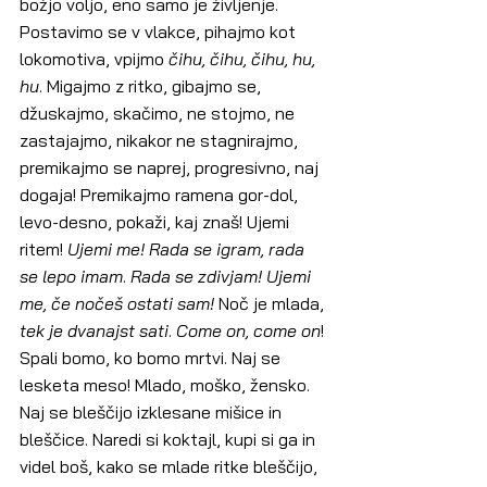
božjo voljo, eno samo je življenje. 
Postavimo se v vlakce, pihajmo kot 
lokomotiva, vpijmo 
čihu, čihu, čihu, hu, 
hu
. Migajmo z ritko, gibajmo se, 
džuskajmo, skačimo, ne stojmo, ne 
zastajajmo, nikakor ne stagnirajmo, 
premikajmo se naprej, progresivno, naj 
dogaja! Premikajmo ramena gor-dol, 
levo-desno, pokaži, kaj znaš! Ujemi 
ritem! 
Ujemi me! Rada se igram, rada 
se lepo imam
. 
Rada se zdivjam! Ujemi 
me, če nočeš ostati sam!
 Noč je mlada, 
tek je dvanajst sati
. 
Come on, come on
! 
Spali bomo, ko bomo mrtvi. Naj se 
lesketa meso! Mlado, moško, žensko. 
Naj se bleščijo izklesane mišice in 
bleščice. Naredi si koktajl, kupi si ga in 
videl boš, kako se mlade ritke bleščijo, 