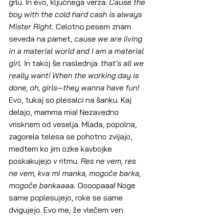
grlu. In evo, ključnega verza: 
Cause the 
boy with the cold hard cash is always 
Mister Right. 
Celotno pesem znam 
seveda na pamet, 
cause we are living 
in a material world and I am a material 
girl.
 In takoj še naslednja: 
that’s all we 
really want! When the working day is 
done, oh, girls—they wanna have fun!
Evo, tukaj so plesalci na šanku. Kaj 
delajo, mamma mia! Nezavedno 
vrisknem od veselja. Mlada, popolna, 
zagorela telesa se pohotno zvijajo, 
medtem ko jim ozke kavbojke 
poskakujejo v ritmu. 
Res ne vem, res 
ne vem, kva mi manka, mogoče barka, 
mogoče bankaaaa. 
Oooopaaa! Noge 
same poplesujejo, roke se same 
dvigujejo. Evo me, že vlečem ven 