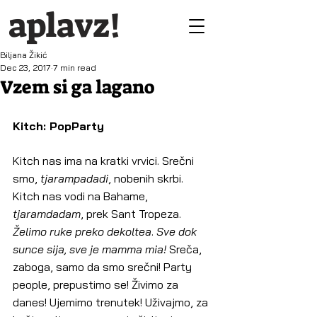
aplavz!
Biljana Žikić
Dec 23, 2017
7 min read
Vzem si ga lagano
Kitch: PopParty
Kitch nas ima na kratki vrvici. Srečni 
smo, 
tjarampadadi
, nobenih skrbi. 
Kitch nas vodi na Bahame, 
tjaramdadam
, prek Sant Tropeza. 
Želimo ruke preko dekoltea
. 
Sve dok 
sunce sija, sve je mamma mia!
 Sreča, 
zaboga, samo da smo srečni! Party 
people, prepustimo se! Živimo za 
danes! Ujemimo trenutek! Uživajmo, za 