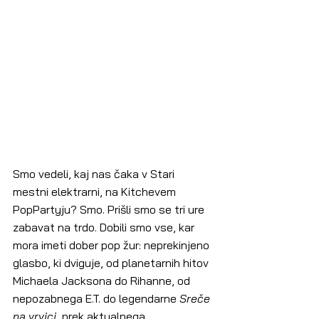
Smo vedeli, kaj nas čaka v Stari 
mestni elektrarni, na Kitchevem 
PopPartyju? Smo. Prišli smo se tri ure 
zabavat na trdo. Dobili smo vse, kar 
mora imeti dober pop žur: neprekinjeno 
glasbo, ki dviguje, od planetarnih hitov 
Michaela Jacksona do Rihanne, od 
nepozabnega E.T. do legendarne 
Sreče 
na vrvici
, prek aktualnega 