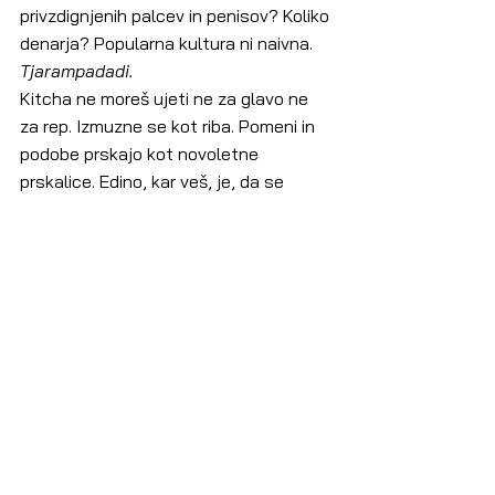
privzdignjenih palcev in penisov? Koliko 
denarja? Popularna kultura ni naivna. 
Tjarampadadi.
Kitcha ne moreš ujeti ne za glavo ne 
za rep. Izmuzne se kot riba. Pomeni in 
podobe prskajo kot novoletne 
prskalice. Edino, kar veš, je, da se 
dobro zabavajo in da te pretresejo kot 
vrečo krompirja. Nekaj se ti dogaja, nisi 
prepričana, kaj. Nervira te praznina, ki 
jo občutiš po treh urah poslušanja pop 
komadov, vsekakor, toda tudi ti se 
zabavaš. Ker pop kultura je 
vseprisotna, ne glede na to, kako jo z 
zadostne oddaljenosti elitističnega, 
intelektualnega, umetniškega očesa in 
okusa opazujemo in kažemo na njeno 
neumnost in škodljivost. Ko popiješ 