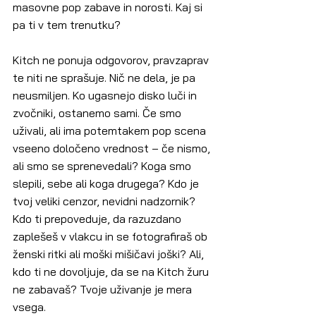
masovne pop zabave in norosti. Kaj si 
pa ti v tem trenutku?
Kitch ne ponuja odgovorov, pravzaprav 
te niti ne sprašuje. Nič ne dela, je pa 
neusmiljen. Ko ugasnejo disko luči in 
zvočniki, ostanemo sami. Če smo 
uživali, ali ima potemtakem pop scena 
vseeno določeno vrednost – če nismo, 
ali smo se sprenevedali? Koga smo 
slepili, sebe ali koga drugega? Kdo je 
tvoj veliki cenzor, nevidni nadzornik? 
Kdo ti prepoveduje, da razuzdano 
zaplešeš v vlakcu in se fotografiraš ob 
ženski ritki ali moški mišičavi joški? Ali, 
kdo ti ne dovoljuje, da se na Kitch žuru 
ne zabavaš? Tvoje uživanje je mera 
vsega.