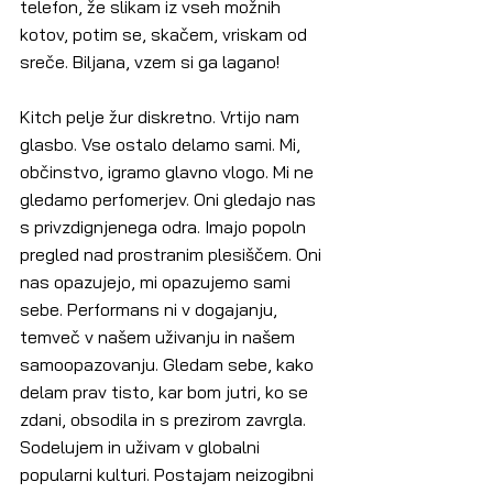
telefon, že slikam iz vseh možnih 
kotov, potim se, skačem, vriskam od 
sreče. Biljana, vzem si ga lagano!
Kitch pelje žur diskretno. Vrtijo nam 
glasbo. Vse ostalo delamo sami. Mi, 
občinstvo, igramo glavno vlogo. Mi ne 
gledamo perfomerjev. Oni gledajo nas 
s privzdignjenega odra. Imajo popoln 
pregled nad prostranim plesiščem. Oni 
nas opazujejo, mi opazujemo sami 
sebe. Performans ni v dogajanju, 
temveč v našem uživanju in našem 
samoopazovanju. Gledam sebe, kako 
delam prav tisto, kar bom jutri, ko se 
zdani, obsodila in s prezirom zavrgla. 
Sodelujem in uživam v globalni 
popularni kulturi. Postajam neizogibni 