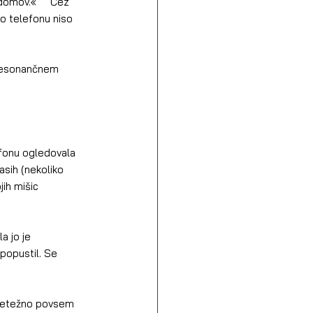
po telefonu niso 
sih (nekoliko 
jih mišic 
popustil. Se 