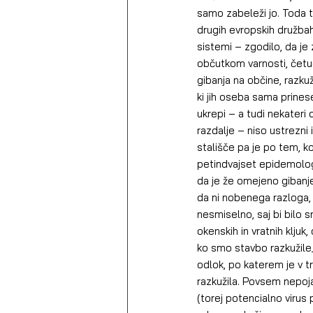
samo zabeleži jo. Toda t
drugih evropskih družbah, 
sistemi – zgodilo, da je
občutkom varnosti, četud
gibanja na občine, razku
ki jih oseba sama prinese
ukrepi – a tudi nekateri
razdalje – niso ustrezni 
stališče pa je po tem, ko
petindvajset epidemologi
da je že omejeno gibanje
da ni nobenega razloga, d
nesmiselno, saj bi bilo 
okenskih in vratnih kljuk,
ko smo stavbo razkužile
odlok, po katerem je v tr
razkužila. Povsem nepoja
(torej potencialno virus 