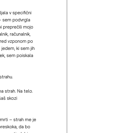
 – sem podvrgla 
i preprečili mojo 
ik, računalnik, 
 pred vzponom po 
jedem, ki sem jih 
nek, sem poiskala 
 strahu.
šaš skozi 
preskoka, da bo 