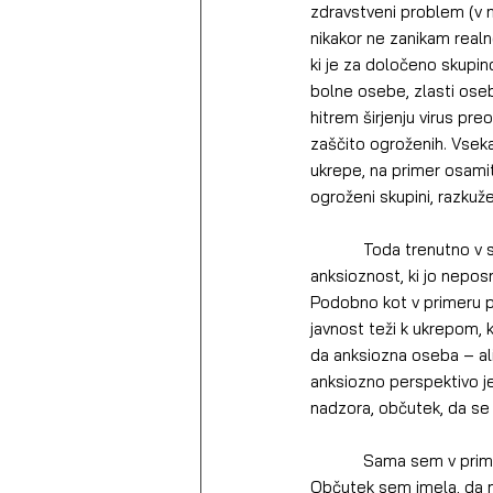
zdravstveni problem (v 
nikakor ne zanikam real
ki je za določeno skupino
bolne osebe, zlasti ose
hitrem širjenju virus pr
zaščito ogroženih. Vsek
ukrepe, na primer osamit
ogroženi skupini, razkuže
            Toda trenutno v splošni javnosti ne prevladujejo s situacijo skladni odzivi, temveč zdravstvena 
anksioznost, ki jo nepos
Podobno kot v primeru p
javnost teži k ukrepom, k
da anksiozna oseba – al
anksiozno perspektivo j
nadzora, občutek, da se 
            Sama sem v primeru aritmij tako velik del občutka varnosti črpala iz navzočnosti EKG-snemalnika. 
Občutek sem imela, da m