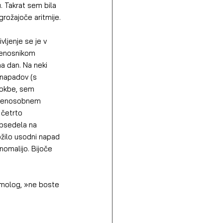
. Takrat sem bila 
grožajoče aritmije.
renosnikom 
a dan. Na neki 
 napadov (s 
rokbe, sem 
 v enosobnem 
 četrto 
obsedela na 
ožilo usodni napad 
nomalijo. Bijoče 