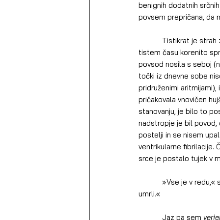
benignih dodatnih srčnih
povsem prepričana, da me
            Tistikrat je strah z vmesnimi popustitvami in okrepitvami trajal dve leti in pol. Moje življenje se je v 
tistem času korenito sp
povsod nosila s seboj (n
točki iz dnevne sobe ni
pridruženimi aritmijami)
pričakovala vnovičen hu
stanovanju, je bilo to p
nadstropje je bil povod,
postelji in se nisem upal
ventrikularne fibrilacije
srce je postalo tujek v 
            »Vse je v redu,« sta mi rekli kardiologinji. »Niste ogroženi,« mi je rekel kardiolog aritmolog, »ne boste 
umrli.«
            Jaz pa sem 
verje