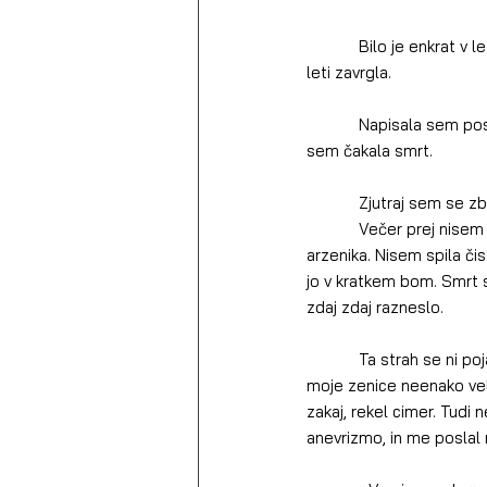
Bilo je enkrat v
leti zavrgla.
            Napisala sem poslovilno pismo za bližnje, ga vtaknila pod blazino in legla. S prižgano namizno lučko 
sem čakala smrt.
            Zjutraj
            Večer prej nisem zaužila večjega števila zdravil (po možnosti s pretečenim rokom uporabnosti) ali 
arzenika. Nisem spila čis
jo v kratkem bom. Smrt 
zdaj zdaj razneslo.
            Ta strah se ni pojavil (povsem) iz nič. Po razmeroma benignem udarcu v glavo sem odkrila, da so 
moje zenice neenako veli
zakaj, rekel cimer. Tudi 
anevrizmo, in me poslal