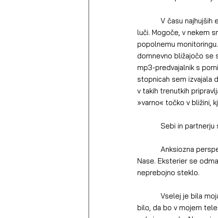
            V času najhujših epizod panične motnje in zdravstvene anksioznosti sem svet doživljala v specifični 
luči. Mogoče, v nekem sm
popolnemu monitoringu. U
domnevno bližajočo se sm
mp3-predvajalnik s pomi
stopnicah sem izvajala d
v takih trenutkih pripra
»varno« točko v bližini,
            Sebi in 
            Anksiozna perspektiva pomeni skrajno zožitev stvarnosti. Redukcijo vseh realnosti na strah. Na telo. 
Nase. Eksterier se odmakne
neprebojno steklo.
            Vselej je bila moja zdravstvena anksioznost specifično vezana na nenadne vzroke smrti – strah me je 
bilo, da bo v mojem tele