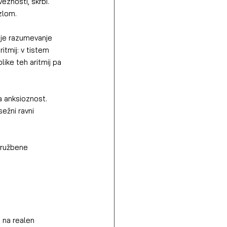
eznosti, skrbi. 
zlom.
itmij: v tistem 
ike teh aritmij pa 
ežni ravni 