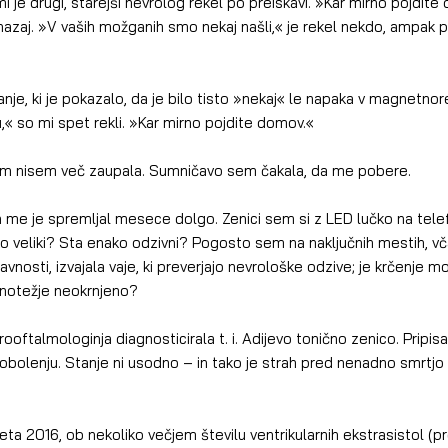
 nazaj. »V vaših možganih smo nekaj našli,« je rekel nekdo, ampak 
,« so mi spet rekli. »Kar mirno pojdite domov.«
em zdrsu jim nisem več zaupala. Sumničavo sem čakala, da me pobere.
o veliki? Sta enako odzivni? Pogosto sem na naključnih mestih, vča
javnosti, izvajala vaje, ki preverjajo nevrološke odzive; je krčenje mo
vnotežje neokrnjeno?
bolenju. Stanje ni usodno – in tako je strah pred nenadno smrtjo 