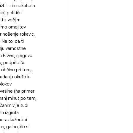
bi – in nekaterih 
a) politični 
i z večjim 
nimo omejitev 
 nošenje rokavic, 
Na to, da ti 
nju varnostne 
an Eržen, njegovo 
p, podprlo še 
občine pri tem, 
padanju okužb in 
blokov 
vršine (na primer 
 manj minut po tem, 
animiv je tudi 
n izginila 
 nerazkuženimi 
s, ga bo, če si 