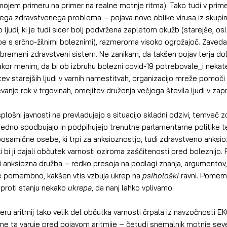
mojem primeru na primer na realne motnje ritma). Tako tudi v pri
nega zdravstvenega problema – pojava nove oblike virusa iz skupin
 ljudi, ki je tudi sicer bolj podvržena zapletom okužb (starejše, os
be s srčno-žilnimi boleznimi), razmeroma visoko ogrožajoč. Zaveda
eobremeni zdravstveni sistem. Ne zanikam, da takšen pojav terja do
akor menim, da bi ob izbruhu bolezni covid-19 potrebovale_i nekat
ev starejših ljudi v varnih namestitvah, organizacijo mreže pomoči t
vanje rok v trgovinah, omejitev druženja večjega števila ljudi v zapr
redno spodbujajo in podpihujejo trenutne parlamentarne politike ter 
osamične osebe, ki trpi za anksioznostjo, tudi zdravstveno anksi
i bi ji dajali občutek varnosti oziroma zaščitenosti pred boleznijo. P
i anksiozna družba – redko presoja na podlagi znanja, argumentov,
e pomembno, kakšen vtis vzbuja ukrep na 
psihološki 
ravni. Pomem
proti stanju nekako 
ukrepa
, da nanj lahko vplivamo.
e ta varuje pred pojavom aritmije – četudi snemalnik motnje seve