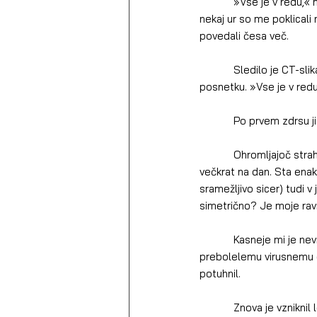
            »Vse je v redu,« mi je drugi, starejši nevrolog rekel po preiskavi. »Kar mirno pojdite domov.«     Čez 
nekaj ur so me poklicali
povedali česa več.
            Sledilo je CT-slikanje, ki je pokazalo, da je bilo tisto »nekaj« le napaka v magnetnoresonančnem 
posnetku. »Vse je v redu
            Po prv
            Ohromljajoč strah me je spremljal mesece dolgo. Zenici sem si z LED lučko na telefonu ogledovala 
večkrat na dan. Sta enak
sramežljivo sicer) tudi v 
simetrično? Je moje ra
            Kasneje mi je nevrooftalmologinja diagnosticirala t. i. Adijevo tonično zenico. Pripisala jo je 
prebolelemu virusnemu o
potuhnil.
            Znova je vzniknil leta 2016, ob nekoliko večjem številu ventrikularnih ekstrasistol (pretežno povsem 