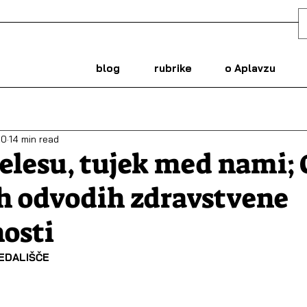
blog
rubrike
o Aplavzu
20
14 min read
telesu, tujek med nami; 
h odvodih zdravstvene
osti
EDALIŠČE