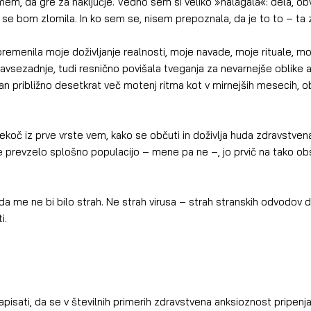
mem, da gre za naključje. Vedno sem si veliko »nalagala«: dela, obv
se bom zlomila. In ko sem se, nisem prepoznala, da je to to – ta 
, navsezadnje, tudi resnično povišala tveganja za nevarnejše oblike ar
 približno desetkrat več motenj ritma kot v mirnejših mesecih, obl
je prevzelo splošno populacijo – mene pa ne –, jo prvič na tako obs
i.