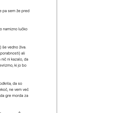
ze pa sem že pred 
no) še vedno živa.
 nič ni kazalo, da 
vrizmo, ki jo bo 
nekoč, ne vem več 
, da gre morda za 