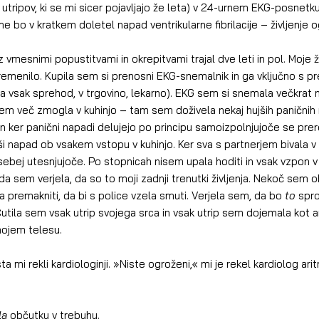
 utripov, ki se mi sicer pojavljajo že leta) v 24-urnem EKG-posnetku
 bo v kratkem doletel napad ventrikularne fibrilacije – življenje o
remenilo. Kupila sem si prenosni EKG-snemalnik in ga vključno s p
a vsak sprehod, v trgovino, lekarno). EKG sem si snemala večkrat n
sem več zmogla v kuhinjo – tam sem doživela nekaj hujših paničnih
, in ker panični napadi delujejo po principu samoizpolnjujoče se pre
jši napad ob vsakem vstopu v kuhinjo. Ker sva s partnerjem bivala
osebej utesnjujoče. Po stopnicah nisem upala hoditi in vsak vzpon v
 da sem verjela, da so to moji zadnji trenutki življenja. Nekoč sem 
a premakniti, da bi s police vzela smuti. Verjela sem, da bo 
to
 spr
. Čutila sem vsak utrip svojega srca in vsak utrip sem dojemala kot a
mojem telesu.
la
 občutku v trebuhu.