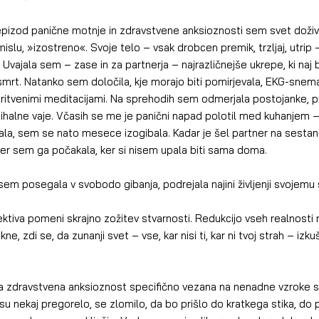
islu, »izostreno«. Svoje telo – vsak drobcen premik, trzljaj, utrip
vajala sem – zase in za partnerja – najrazličnejše ukrepe, ki naj b
rt. Natanko sem določila, kje morajo biti pomirjevala, EKG-snemaln
ritvenimi meditacijami. Na sprehodih sem odmerjala postojanke,
ihalne vaje. Včasih se me je panični napad polotil med kuhanjem – 
vljala, sem se nato mesece izogibala. Kadar je šel partner na sesta
 kjer sem ga počakala, ker si nisem upala biti sama doma.
partnerju sem posegala v svobodo gibanja, podrejala najini življenji svojemu
, zdi se, da zunanji svet – vse, kar nisi ti, kar ni tvoj strah – izku
su nekaj pregorelo, se zlomilo, da bo prišlo do kratkega stika, do 