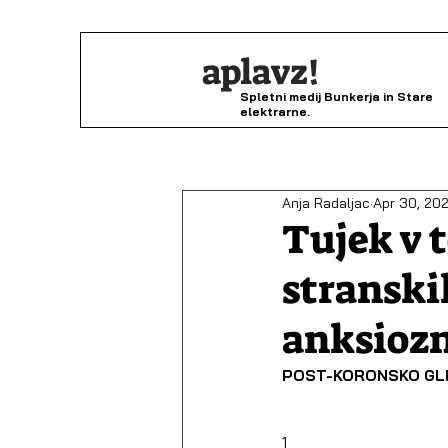
aplavz!
Spletni medij Bunkerja in Stare
elektrarne.
Anja Radaljac
Apr 30, 20
Tujek v 
stranski
anksiozn
POST-KORONSKO GL
1