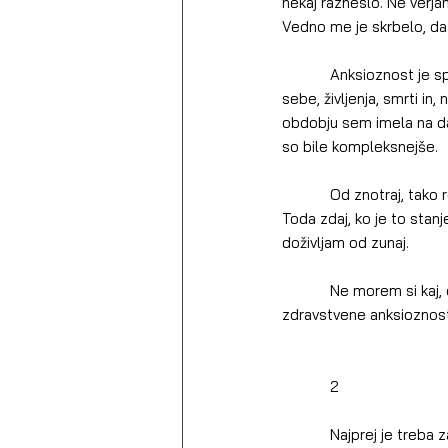
nekaj razneslo. Ne verja
Vedno me je skrbelo, da 
            Anksioznost je spremenila moje doživljanje realnosti, moje navade, moje rituale, moje razumevanje 
sebe, življenja, smrti in
obdobju sem imela na dan
so bile kompleksnejše.
            Od znotraj, tako rekoč iz prve vrste vem, kako se občuti in doživlja huda zdravstvena anksioznost. 
Toda zdaj, ko je to stan
doživljam od zunaj.
            Ne morem si kaj, da me ne bi bilo strah. Ne strah virusa – strah stranskih odvodov družbene 
zdravstvene anksioznost
            2
            Najprej je treba zapisati, da se v številnih primerih zdravstvena anksioznost pripenja na realen 