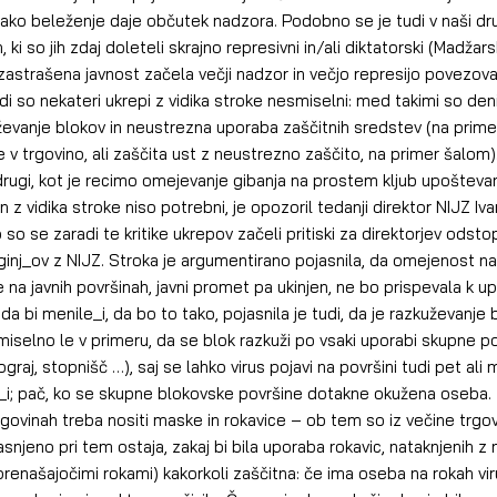
ako beleženje daje občutek nadzora. Podobno se je tudi v naši druž
ki so jih zdaj doleteli skrajno represivni in/ali diktatorski (Madžarsk
 zastrašena javnost začela večji nadzor in večjo represijo povezovat
i so nekateri ukrepi z vidika stroke nesmiselni: med takimi so de
ževanje blokov in neustrezna uporaba zaščitnih sredstev (na primer
 v trgovino, ali zaščita ust z neustrezno zaščito, na primer šalom). 
 drugi, kot je recimo omejevanje gibanja na prostem kljub upošteva
in z vidika stroke niso potrebni, je opozoril tedanji direktor NIJZ Iv
 so se zaradi te kritike ukrepov začeli pritiski za direktorjev odsto
nj_ov z NIJZ. Stroka je argumentirano pojasnila, da omejenost na 
 na javnih površinah, javni promet pa ukinjen, ne bo prispevala k u
a bi menile_i, da bo to tako, pojasnila je tudi, da je razkuževanje 
smiselno le v primeru, da se blok razkuži po vsaki uporabi skupne po
 ograj, stopnišč …), saj se lahko virus pojavi na površini tudi pet ali
_i; pač, ko se skupne blokovske površine dotakne okužena oseba. Z
govinah treba nositi maske in rokavice – ob tem so iz večine trgovi
snjeno pri tem ostaja, zakaj bi bila uporaba rokavic, nataknjenih z
prenašajočimi rokami) kakorkoli zaščitna: če ima oseba na rokah viru