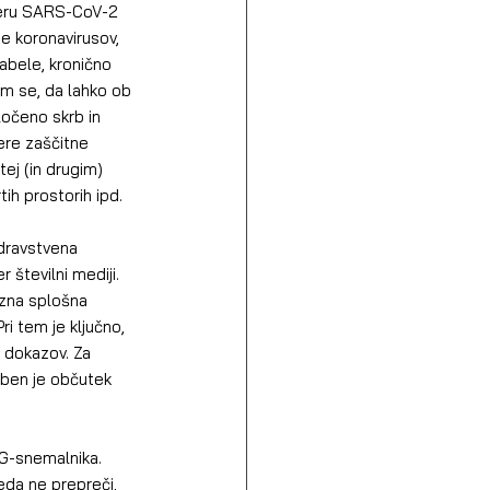
meru SARS-CoV-2 
e koronavirusov, 
labele, kronično 
m se, da lahko ob 
ločeno skrb in 
ere zaščitne 
ej (in drugim) 
tih prostorih ipd.
številni mediji. 
ozna splošna 
ri tem je ključno, 
 dokazov. Za 
ben je občutek 
da ne prepreči, 