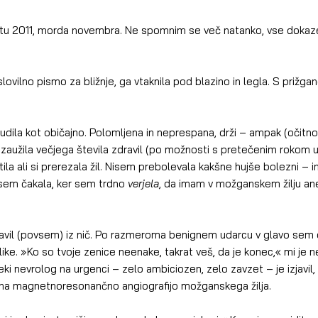
 letu 2011, morda novembra. Ne spomnim se več natanko, vse doka
 sem se zbudila kot običajno. Polomljena in neprespana, drži – ampak (očit
tila ali si prerezala žil. Nisem prebolevala kakšne hujše bolezni – in
sem čakala, ker sem trdno 
verjela
, da imam v možganskem žilju ane
ke. »Ko so tvoje zenice neenake, takrat veš, da je konec,« mi je 
neki nevrolog na urgenci – zelo ambiciozen, zelo zavzet – je izjavil
 na magnetnoresonančno angiografijo možganskega žilja.