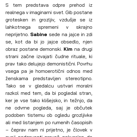
S tem predstava odpre prehod iz 
realnega v imaginarni svet. Gib postane 
grotesken in grozljiv, vzdušje se iz 
lahkotnega spremeni v skrajno 
neprijetno. 
Sabine 
sede na jajce in zdi 
se, kot da bi jo jajce obsedlo, njen 
obraz postane demonski. 
Kim 
na drugi 
strani začne izvajati čudne rituale, ki 
prav tako delujejo demonistični. Povrhu 
vsega pa je homoerotični odnos med 
ženskama predstavljen stereotipno. 
Tako se v gledalcu ustvari moralni 
razkol med tem, da bi pogledal stran, 
ker je vse tako klišejsko, in težnjo, da 
ne odvrne pogleda, saj je občutek 
podoben tistemu ob ogledu grozljivke 
ali med listanjem po rumenih časopisih 
– čeprav nam ni prijetno, je človek v 