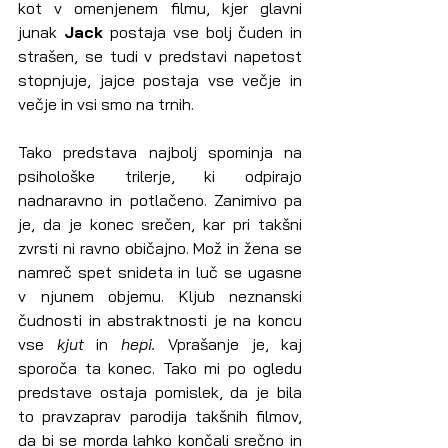
kot v omenjenem filmu, kjer glavni 
junak 
Jack 
postaja vse bolj čuden in 
strašen, se tudi v predstavi napetost 
stopnjuje, jajce postaja vse večje in 
večje in vsi smo na trnih.
Tako predstava najbolj spominja na 
psihološke trilerje, ki odpirajo 
nadnaravno in potlačeno. Zanimivo pa 
je, da je konec srečen, kar pri takšni 
zvrsti ni ravno običajno. Mož in žena se 
namreč spet snideta in luč se ugasne 
v njunem objemu. Kljub neznanski 
čudnosti in abstraktnosti je na koncu 
vse 
kjut 
in 
hepi. 
Vprašanje je, kaj 
sporoča ta konec. Tako mi po ogledu 
predstave ostaja pomislek, da je bila 
to pravzaprav parodija takšnih filmov, 
da bi se morda lahko končali srečno in 