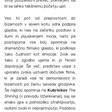
svoji podzavesti preveč 
pokvarjen, 
da 
bi se lahko takšnemu početju uprl.
Vso to pot od preprostosti do 
bizarnosti v levem kotu odra podpira 
glasba, ki nas na začetku pozdravi s 
šumi in pljuskanjem morja, nato pa 
postopoma vse bolj spominja na 
dramatično filmsko glasbo, ki podkrepi 
tako čudnost kot emocije. Zvok se 
tako z zgodbo ujema in jo hkrati 
dopolnjuje. Še več, predstavi uspe z 
uporabo zvoka ustvariti občutek filma, 
ki je zaradi vse te demonskosti in 
bizarnosti po žanru seveda grozljivka. 
Še najbolj spominja na 
Kubrickov 
The 
Shining
 (v prevodu Izžarevanje)
, 
saj se 
enako igra s psihološko strahljivostjo, 
rezkimi zvoki in neprijetnostjo. Podobno 