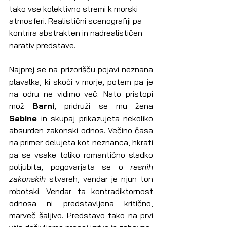
tako vse kolektivno stremi k morski 
atmosferi. Realistični scenografiji pa 
kontrira abstrakten in nadrealističen 
narativ predstave.
Najprej se na prizorišču pojavi neznana 
plavalka, ki skoči v morje, potem pa je 
na odru ne vidimo več. Nato pristopi 
mož 
Barni
, pridruži se mu žena 
Sabine
 in skupaj prikazujeta nekoliko 
absurden zakonski odnos. Večino časa 
na primer delujeta kot neznanca, hkrati 
pa se vsake toliko romantično sladko 
poljubita, pogovarjata se o 
resnih 
zakonskih 
stvareh, vendar je njun ton 
robotski. Vendar ta kontradiktornost 
odnosa ni predstavljena kritično, 
marveč šaljivo.
Predstavo tako na prvi 