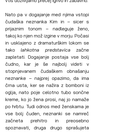
vtis doživljamo precej igrivo in zabavno.
Nato pa v dogajanje med njima vstopi 
čudaška neznanka Kim in – sicer s 
prijaznim tonom – nadleguje ženo, 
takoj ko njen mož izgine v morju. Počasi 
in usklajeno z dramaturškim lokom se 
tako 
lahkotna predstavica
 začne 
zapletati. Dogajanje postaja vse bolj 
čudno, kar je še najbolj videti v 
stopnjevanem čudaškem obnašanju 
neznanke – najprej opazimo, da ima 
črna usta, ker se nažira z bomboni iz 
oglja, nato poje celotno tubo sončne 
kreme, ko jo žena prosi, naj jo namaže 
po hrbtu. Tudi odnos med ženskama je 
vse bolj čuden, neznanki se namreč 
začneta prehitro in preosebno 
spoznavati, druga drugo sprašujeta 