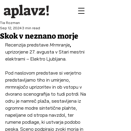
aplavz!
Tia Rozman
Sep 12, 2024
3 min read
Skok v neznano morje
Recenzija predstave 
Mrmranje
,
uprizorjene 27. avgusta v Stari mestni 
elektrarni – Elektro Ljubljana.
Pod naslovom predstave si verjetno 
predstavljamo tiho in umirjeno, 
mrmrajočo 
uprizoritev in ob vstopu v 
dvorano scenografija to tudi potrdi. Na 
odru je namreč plaža, sestavljena iz 
ogromne modre sintetične plahte, 
napeljane od stropa navzdol, ter 
rumene podlage, ki ustvarja podobo 
peska. Sceno podpirajo zvoki morja in 