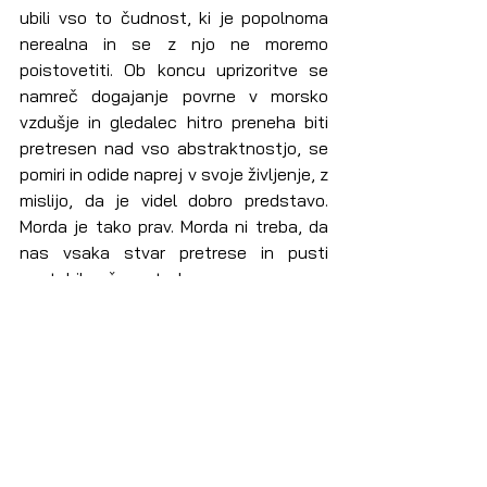
ubili vso to čudnost, ki je popolnoma 
nerealna in se z njo ne moremo 
poistovetiti. Ob koncu uprizoritve se 
namreč dogajanje povrne v morsko 
vzdušje in gledalec hitro preneha biti 
pretresen nad vso abstraktnostjo, se 
pomiri in odide naprej v svoje življenje, z 
mislijo, da je videl dobro predstavo. 
Morda je tako prav. Morda ni treba, da 
nas vsaka stvar pretrese in pusti 
nestabilne še en teden.  
Tia Rozman
***
Zapis je nastal v okviru modula Skok v 
ulično kritiko, dela celoletnega  