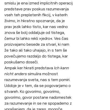
smislu je ena izmed implicitnih operacij 
predstave prav poskus razumevanja 
vseh teh prepletenih fikcij, v katerih 
živimo, in hkratno spoznanje, da je 
prav jezik lahko tisto, kar nas vedno 
znova še bolj oddaljuje od tistega, 
čemur bi lahko rekli »jedro«. Ves čas 
proizvajamo besede za stvari, ki nam 
že tako ali tako uhajajo, in s tem še 
povečujemo razdaljo do tistega, kar 
poskušamo doseči.
Ampak ker hkrati predstava 
Ich kann 
nicht anders
 simulira možnost 
razumevanja sveta, nas s tem pomiri. 
Udobje je v tem, da se pogovarjamo o 
stvareh. Ko govorimo, govorimo, 
govorimo, govor postane nadomestek 
za razumevanje in se ne spopademo z 
vprašanjem, da je zares, mogoče, 