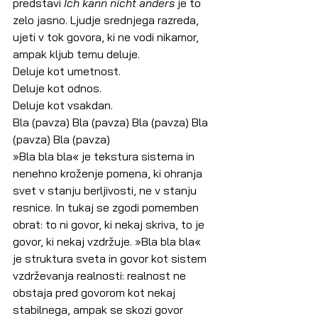
predstavi 
Ich kann nicht anders
 je to 
zelo jasno. Ljudje srednjega razreda, 
ujeti v tok govora, ki ne vodi nikamor, 
ampak kljub temu deluje.
Deluje kot umetnost.
Deluje kot odnos.
Deluje kot vsakdan.
Bla (pavza) Bla (pavza) Bla (pavza) Bla 
(pavza) Bla (pavza)
»Bla bla bla« je tekstura sistema in 
nenehno kroženje pomena, ki ohranja 
svet v stanju berljivosti, ne v stanju 
resnice. In tukaj se zgodi pomemben 
obrat: to ni govor, ki nekaj skriva, to je 
govor, ki nekaj vzdržuje. »Bla bla bla« 
je struktura sveta in govor kot sistem 
vzdrževanja realnosti: realnost ne 
obstaja pred govorom kot nekaj 
stabilnega, ampak se skozi govor 