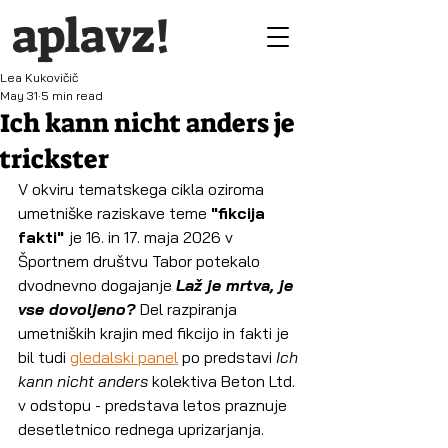
aplavz!
Lea Kukovičič
May 31
5 min read
Ich kann nicht anders je
trickster
V okviru tematskega cikla oziroma 
umetniške raziskave teme 
"fikcija 
fakti" 
je 16. in 17. maja 2026 v 
Športnem društvu Tabor potekalo 
dvodnevno dogajanje 
Laž je mrtva, je 
vse dovoljeno? 
Del razpiranja 
umetniških krajin med fikcijo in fakti je 
bil tudi 
gledalski panel
 po predstavi 
Ich 
kann nicht anders
 kolektiva Beton Ltd. 
v odstopu - predstava letos praznuje 
desetletnico rednega uprizarjanja.