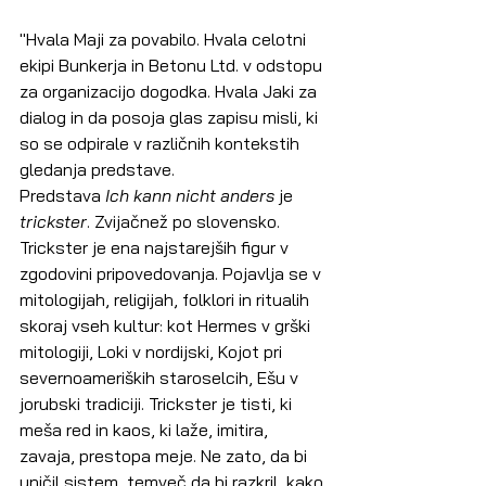
"Hvala Maji za povabilo. Hvala celotni 
ekipi Bunkerja in Betonu Ltd. v odstopu 
za organizacijo dogodka. Hvala Jaki za 
dialog in da posoja glas zapisu misli, ki 
so se odpirale v različnih kontekstih 
gledanja predstave.
Predstava 
Ich kann nicht anders
 je 
trickster
. Zvijačnež po slovensko. 
Trickster je ena najstarejših figur v 
zgodovini pripovedovanja. Pojavlja se v 
mitologijah, religijah, folklori in ritualih 
skoraj vseh kultur: kot Hermes v grški 
mitologiji, Loki v nordijski, Kojot pri 
severnoameriških staroselcih, Ešu v 
jorubski tradiciji. Trickster je tisti, ki 
meša red in kaos, ki laže, imitira, 
zavaja, prestopa meje. Ne zato, da bi 
uničil sistem, temveč da bi razkril, kako 