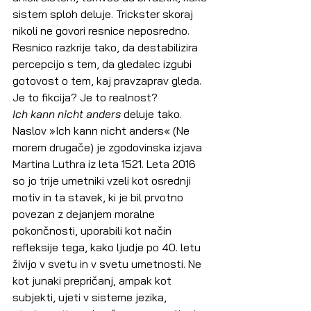
sistem sploh deluje. Trickster skoraj 
nikoli ne govori resnice neposredno.
Resnico razkrije tako, da destabilizira 
percepcijo s tem, da gledalec izgubi 
gotovost o tem, kaj pravzaprav gleda. 
Je to fikcija? Je to realnost?
Ich kann nicht anders
 deluje tako.
Naslov »Ich kann nicht anders« (Ne 
morem drugače) je zgodovinska izjava 
Martina Luthra iz leta 1521. Leta 2016 
so jo trije umetniki vzeli kot osrednji 
motiv in ta stavek, ki je bil prvotno 
povezan z dejanjem moralne 
pokončnosti, uporabili kot način 
refleksije tega, kako ljudje po 40. letu 
živijo v svetu in v svetu umetnosti. Ne 
kot junaki prepričanj, ampak kot 
subjekti, ujeti v sisteme jezika, 