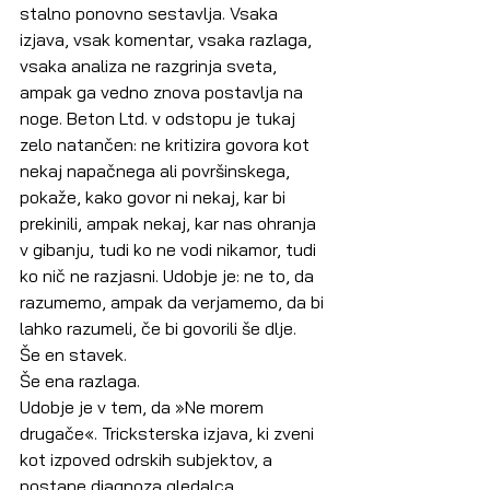
stalno ponovno sestavlja. Vsaka 
izjava, vsak komentar, vsaka razlaga, 
vsaka analiza ne razgrinja sveta, 
ampak ga vedno znova postavlja na 
noge. Beton Ltd. v odstopu je tukaj 
zelo natančen: ne kritizira govora kot 
nekaj napačnega ali površinskega, 
pokaže, kako govor ni nekaj, kar bi 
prekinili, ampak nekaj, kar nas ohranja 
v gibanju, tudi ko ne vodi nikamor, tudi 
ko nič ne razjasni. Udobje je: ne to, da 
razumemo, ampak da verjamemo, da bi 
lahko razumeli, če bi govorili še dlje.
Še en stavek.
Še ena razlaga.
Udobje je v tem, da »Ne morem 
drugače«. Tricksterska izjava, ki zveni 
kot izpoved odrskih subjektov, a 
postane diagnoza gledalca.