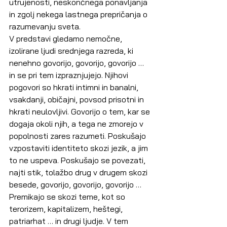
utrujenosti, neskončnega ponavljanja 
in zgolj nekega lastnega prepričanja o 
razumevanju sveta.
V predstavi gledamo nemočne, 
izolirane ljudi srednjega razreda, ki 
nenehno govorijo, govorijo, govorijo … 
in se pri tem izpraznjujejo. Njihovi 
pogovori so hkrati intimni in banalni, 
vsakdanji, običajni, povsod prisotni in 
hkrati neulovljivi. Govorijo o tem, kar se 
dogaja okoli njih, a tega ne zmorejo v 
popolnosti zares razumeti. Poskušajo 
vzpostaviti identiteto skozi jezik, a jim 
to ne uspeva. Poskušajo se povezati, 
najti stik, tolažbo drug v drugem skozi 
besede, govorijo, govorijo, govorijo … 
Premikajo se skozi teme, kot so 
terorizem, kapitalizem, heštegi, 
patriarhat … in drugi ljudje. V tem 