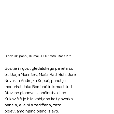
Gledalski panel, 16. maj 2026 / foto: Maša Pirc
Gostje in gost gledalskega panela so 
bili Darja Marinšek, Maša Radi Buh, Jure 
Novak in Andrejka Kopač; panel je 
moderiral Jaka Bombač in krmaril tudi 
številne glasove iz občinstva. Lea 
Kukovičič je bila vabljena kot govorka 
panela, a je bila zadržana, zato 
objavljamo njeno pisno izjavo.