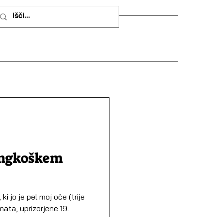
angkoškem
 jo je pel moj oče (trije
ata, uprizorjene 19.