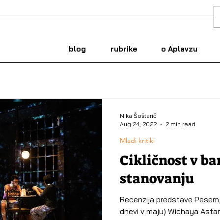
blog
rubrike
o Aplavzu
Nika Šoštarič
Aug 24, 2022
2 min read
Mladi kritiki
Cikličnost v b
stanovanju
Recenzija predstave Pesem, ki
dnevi v maju) Wichaya Astam