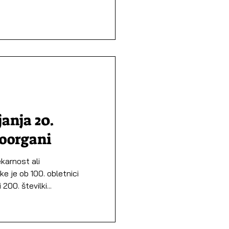
anja 20.
moorgani
karnost ali
e je ob 100. obletnici
200. številki...