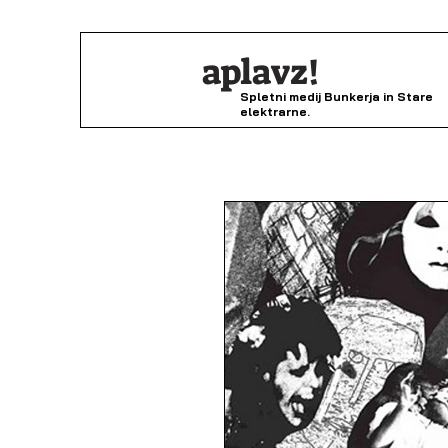
aplavz!
Spletni medij Bunkerja in Stare
elektrarne.