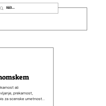
onomskem
karnost ali
ljanje, prekarnost,
pis za scenske umetnosti