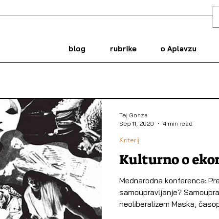
blog
rubrike
o Aplavzu
Tej Gonza
Sep 11, 2020
4 min read
Kriterij
Kulturno o ek
Mednarodna konferenca: Pre
samoupravljanje? Samouprav
neoliberalizem Maska, časo
z...