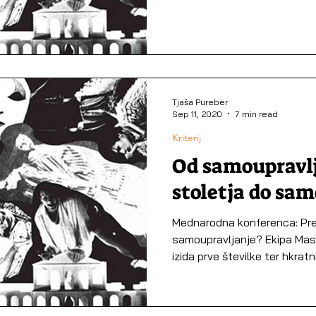
Tjaša Pureber
Sep 11, 2020
7 min read
Kriterij
Od samoupravlj
stoletja do sa
Mednarodna konferenca: Pre
samoupravljanje? Ekipa Mask
izida prve številke ter hkratni 