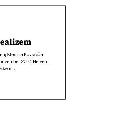
dealizem
vačiča
. november 2024 Ne vem,
ke in...