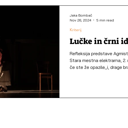
Jaka Bombač
Nov 26, 2024
5 min read
Kriterij
Lučke in črni i
Refleksija predstave Agmisterij Klemna Ko
Stara mestna elektrarna, 2
če ste že opazile_i, drage bral