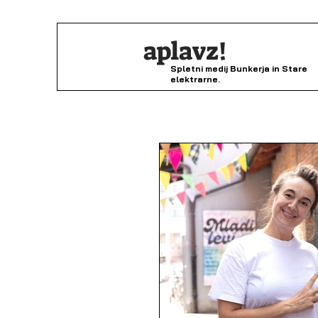
aplavz!
Spletni medij Bunkerja in Stare
elektrarne.