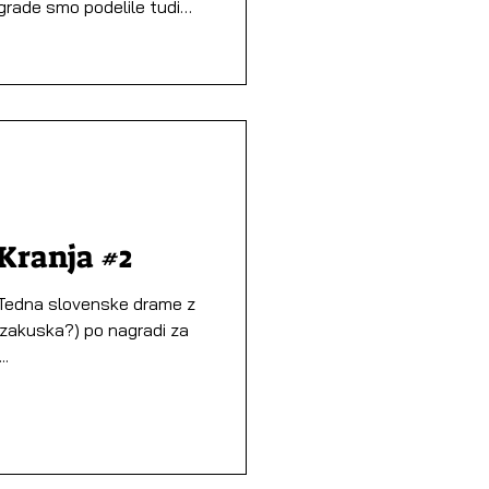
agrade smo podelile tudi
laviti izstopajoče
ki so zaznamovale_i
žiti. Letošnja podelitev je
ušju dopoldanskega
tivalskega tedna – ob
jemih, traču, čestitkah,
Kranja #2
. Tedna slovenske drame z
(zakuska?) po nagradi za
..