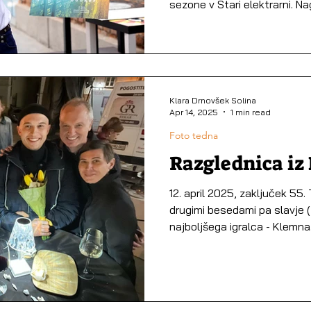
sezone v Stari elektrarni. N
letos, z istim namenom: pros
dogodke in ustvarjalke_ce, 
sezono, čestitati in se podru
potekala v šarmantnem vzd
druženja sredi pestrega fes
Klara Drnovšek Solina
prigrizkih in mimozah. Ter ob
Apr 14, 2025
1 min read
novicah … ob boku fes
Foto tedna
Razglednica iz 
12. april 2025, zaključek 55
drugimi besedami pa slavje 
najboljšega igralca - Klemna.