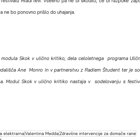
estivalu Mladi levi. Vseeno pa ne bi škodilo, če bi razpoke zapoln
 ne bo ponovno prišlo do uhajanja.
u modula Skok v ulično kritiko, dela celoletnega  programa Uličn
dališča Ane  Monro in v partnerstvu z Radiem Študent ter je sofi
. Modul Skok v ulično kritiko nastaja v  sodelovanju s festiva
a elektrarna
Valentina Medda
Zdravilne intervencije za domače rane
a