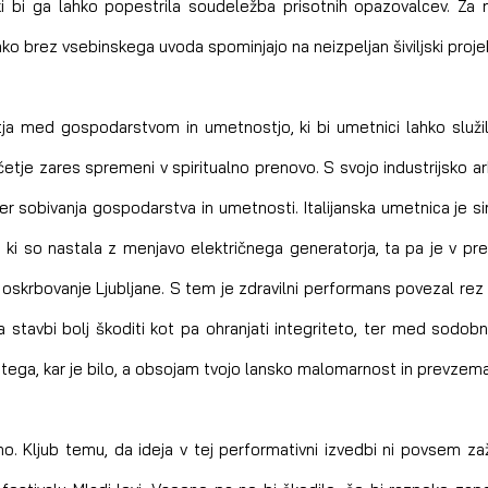
 bi ga lahko popestrila soudeležba prisotnih opazovalcev. Za n
ahko brez vsebinskega uvoda spominjajo na neizpeljan šiviljski proje
a med gospodarstvom in umetnostjo, ki bi umetnici lahko služil 
četje zares spremeni v spiritualno prenovo. S svojo industrijsko a
mer sobivanja gospodarstva in umetnosti. Italijanska umetnica je si
 ki so nastala z menjavo električnega generatorja, ta pa je v pr
a oskrbovanje Ljubljane. S tem je zdravilni performans povezal r
la stavbi bolj škoditi kot pa ohranjati integriteto, ter med sodobn
tega, kar je bilo, a obsojam tvojo lansko malomarnost in prevze
o. Kljub temu, da ideja v tej performativni izvedbi ni povsem zaživ