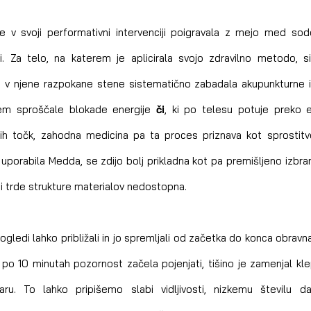
e v svoji performativni intervenciji poigravala z mejo med sod
. Za telo, na katerem je aplicirala svojo zdravilno metodo, si
in v njene razpokane stene sistematično zabadala akupunkturne ig
pečem sproščale blokade energije 
či
, ki po telesu potuje preko en
ih točk, zahodna medicina pa ta proces priznava kot sprostitve
e uporabila Medda, se zdijo bolj prikladna kot pa premišljeno izbran
adi trde strukture materialov nedostopna.
nogledi lahko približali in jo spremljali od začetka do konca obravn
je po 10 minutah pozornost začela pojenjati, tišino je zamenjal kle
u. To lahko pripišemo slabi vidljivosti, nizkemu številu dal