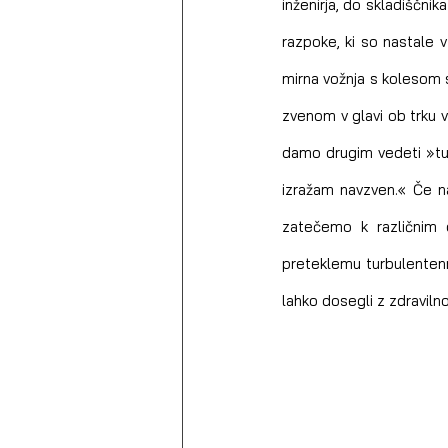
inženirja, do skladiščni
razpoke, ki so nastale v
mirna vožnja s kolesom s
zvenom v glavi ob trku v
damo drugim vedeti »tuka
izražam navzven.« Če na
zatečemo k različnim o
preteklemu turbulentenmu
lahko dosegli z zdraviln