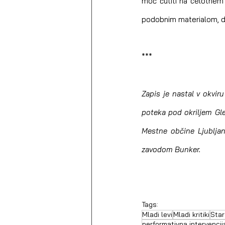
moč čutiti na celotnem f
podobnim materialom, da
***
Zapis je nastal v okvir
poteka pod okriljem Gle
Mestne občine Ljubljana
zavodom Bunker. 
Tags:
Mladi levi
Mladi kritiki
Star
performativna intervencij