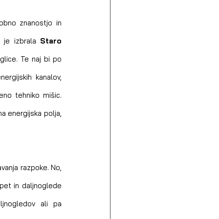
obno znanostjo in 
 je izbrala 
Staro 
lice. Te naj bi po 
ergijskih kanalov, 
no tehniko mišic. 
a energijska polja, 
avanja razpoke. No, 
pet in daljnoglede 
jnogledov ali pa 