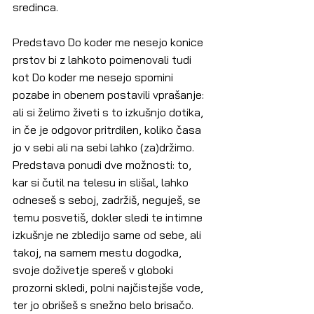
sredinca.
Predstavo Do koder me nesejo konice 
prstov bi z lahkoto poimenovali tudi 
kot Do koder me nesejo spomini 
pozabe in obenem postavili vprašanje: 
ali si želimo živeti s to izkušnjo dotika, 
in če je odgovor pritrdilen, koliko časa 
jo v sebi ali na sebi lahko (za)držimo. 
Predstava ponudi dve možnosti: to, 
kar si čutil na telesu in slišal, lahko 
odneseš s seboj, zadržiš, neguješ, se 
temu posvetiš, dokler sledi te intimne 
izkušnje ne zbledijo same od sebe, ali 
takoj, na samem mestu dogodka, 
svoje doživetje spereš v globoki 
prozorni skledi, polni najčistejše vode, 
ter jo obrišeš s snežno belo brisačo. 