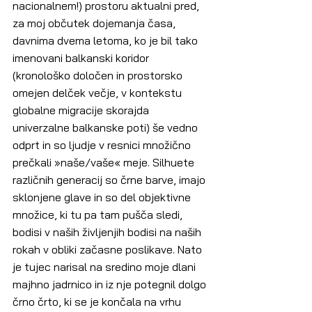
nacionalnem!) prostoru aktualni pred, 
za moj občutek dojemanja časa, 
davnima dvema letoma, ko je bil tako 
imenovani balkanski koridor 
(kronološko določen in prostorsko 
omejen delček večje, v kontekstu 
globalne migracije skorajda 
univerzalne balkanske poti) še vedno 
odprt in so ljudje v resnici množično 
prečkali »naše/vaše« meje. Silhuete 
različnih generacij so črne barve, imajo 
sklonjene glave in so del objektivne 
množice, ki tu pa tam pušča sledi, 
bodisi v naših življenjih bodisi na naših 
rokah v obliki začasne poslikave. Nato 
je tujec narisal na sredino moje dlani 
majhno jadrnico in iz nje potegnil dolgo 
črno črto, ki se je končala na vrhu 