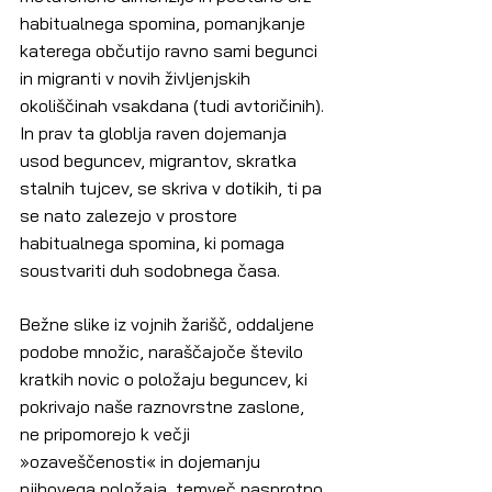
habitualnega spomina, pomanjkanje 
katerega občutijo ravno sami begunci 
in migranti v novih življenjskih 
okoliščinah vsakdana (tudi avtoričinih). 
In prav ta globlja raven dojemanja 
usod beguncev, migrantov, skratka 
stalnih tujcev, se skriva v dotikih, ti pa 
se nato zalezejo v prostore 
habitualnega spomina, ki pomaga 
soustvariti duh sodobnega časa.
Bežne slike iz vojnih žarišč, oddaljene 
podobe množic, naraščajoče število 
kratkih novic o položaju beguncev, ki 
pokrivajo naše raznovrstne zaslone, 
ne pripomorejo k večji 
»ozaveščenosti« in dojemanju 
njihovega položaja, temveč nasprotno, 