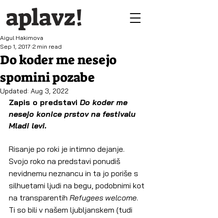
aplavz!
Aigul Hakimova
Sep 1, 2017
2 min read
Do koder me nesejo
spomini pozabe
Updated:
Aug 3, 2022
Zapis o predstavi 
Do koder me 
nesejo konice prstov na festivalu 
Mladi levi.
Risanje po roki je intimno dejanje. 
Svojo roko na predstavi ponudiš 
nevidnemu neznancu in ta jo poriše s 
silhuetami ljudi na begu, podobnimi kot 
na transparentih
 Refugees welcome
. 
Ti so bili v našem ljubljanskem (tudi 