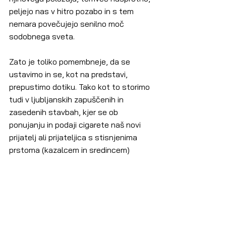
peljejo nas v hitro pozabo in s tem 
nemara povečujejo senilno moč 
sodobnega sveta.
Zato je toliko pomembneje, da se 
ustavimo in se, kot na predstavi, 
prepustimo dotiku. Tako kot to storimo 
tudi v ljubljanskih zapuščenih in 
zasedenih stavbah, kjer se ob 
ponujanju in podaji cigarete naš novi 
prijatelj ali prijateljica s stisnjenima 
prstoma (kazalcem in sredincem) 
nežno dotakne zgornjega dela roke, v 
zahvalo, seveda. Tiha in skoraj nevidna 
komunikacija, ki se globoko zasidra v 
naš spomin.