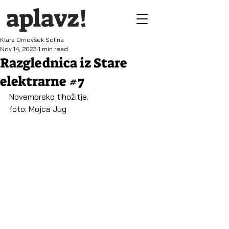
aplavz!
Klara Drnovšek Solina
Nov 14, 2023
1 min read
Razglednica iz Stare
elektrarne #7
Novembrsko tihožitje.
foto: Mojca Jug