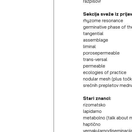
razpisov!
Sekcija sveže iz prijav
rhyzome resonance
germinative phase of th
tangential
assemblage
liminal
porosepermeable
trans-versal
permeable
ecologies of practice
nodular mesh (plus točke
srečnih prepletov medn
Stari znanci:
rizomatsko
lapidarno
metabolno (talk about 
haptično
vernakularnodiseminacija