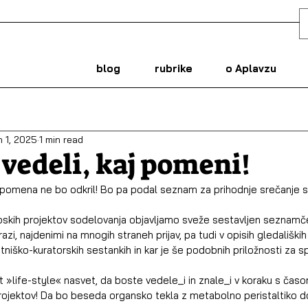
blog
rubrike
o Aplavzu
 1, 2025
1 min read
 vedeli, kaj pomeni!
 pomena ne bo odkril! Bo pa podal seznam za prihodnje srečanje s 
opskih projektov sodelovanja objavljamo sveže sestavljen seznamč
azi, najdenimi na mnogih straneh prijav, pa tudi v opisih gledališki
niško-kuratorskih sestankih in kar je še podobnih priložnosti za s
 »life-style« nasvet, da boste vedele_i in znale_i v koraku s časo
rojektov! Da bo beseda organsko tekla z metabolno peristaltiko do