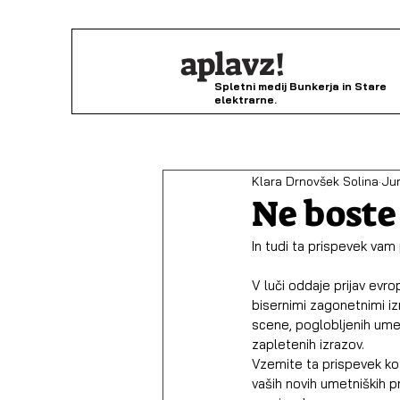
aplavz!
Spletni medij Bunkerja in Stare
elektrarne.
Klara Drnovšek Solina
Jun
Ne boste
In tudi ta prispevek vam
V luči oddaje prijav evr
bisernimi zagonetnimi izr
scene, poglobljenih umet
zapletenih izrazov.
Vzemite ta prispevek kot
vaših novih umetniških p