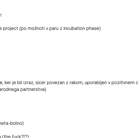
:
e project (po možnoti v paru z incubation phase)
, ker je bil izraz, sicer povezan z rakom, uporabljen v pozitivnem 
arodnega partnerstva)
meta-bolno)
 (the fuck?!?)