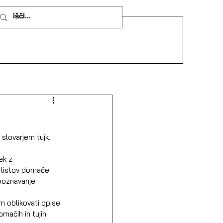
slovarjem tujk.
ek z 
h listov domače 
poznavanje 
m oblikovati opise 
mačih in tujih 