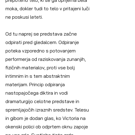
moka, dokler tudi to telo v pritajeni luči 
ne poskusi leteti.
Od tu naprej se predstava začne 
odpirati pred gledalcem. Odpiranje 
poteka vzporedno s potovanjem 
performerja od raziskovanja zunanjih, 
fizičnih materialov, proti vse bolj 
intimnim in s tem abstraktnim 
materijam. Princip odpiranja 
nastopajočega diktira in vodi 
dramaturgijo celotne predstave in 
spremljajočih izraznih sredstev. Telesu 
in gibom je dodan glas, ko Victoria na 
okenski polici ob odprtem oknu zapoje 
na vse grlo. Svetlobo tiste grde, 