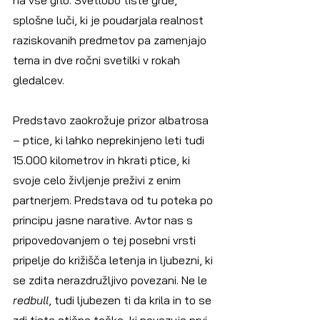
splošne luči, ki je poudarjala realnost 
raziskovanih predmetov pa zamenjajo 
tema in dve ročni svetilki v rokah 
gledalcev.
Predstavo zaokrožuje prizor albatrosa 
– ptice, ki lahko neprekinjeno leti tudi 
15.000 kilometrov in hkrati ptice, ki 
svoje celo življenje preživi z enim 
partnerjem. Predstava od tu poteka po 
principu jasne narative. Avtor nas s 
pripovedovanjem o tej posebni vrsti 
pripelje do križišča letenja in ljubezni, ki 
se zdita nerazdružljivo povezani. Ne le 
redbull
, tudi ljubezen ti da krila in to se 
zdi tista stična točka, ki povezuje prvi, 