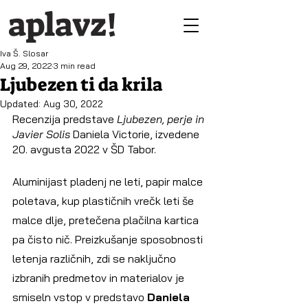
aplavz!
Iva Š. Slosar
Aug 29, 2022
3 min read
Ljubezen ti da krila
Updated:
Aug 30, 2022
Recenzija predstave 
Ljubezen, perje in 
Javier Solis 
Daniela Victorie, izvedene 
20. avgusta 2022 v ŠD Tabor.
Aluminijast pladenj ne leti, papir malce 
poletava, kup plastičnih vrečk leti še 
malce dlje, pretečena plačilna kartica 
pa čisto nič. Preizkušanje sposobnosti 
letenja različnih, zdi se naključno 
izbranih predmetov in materialov je 
smiseln vstop v predstavo 
Daniela 