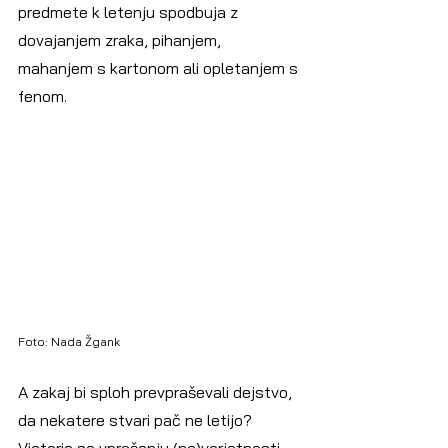
predmete k letenju spodbuja z 
dovajanjem zraka, pihanjem, 
mahanjem s kartonom ali opletanjem s 
fenom.
Foto: Nada Žgank
A zakaj bi sploh prevpraševali dejstvo, 
da nekatere stvari pač ne letijo? 
Victoria se vprašanju (ne)verjetnosti 