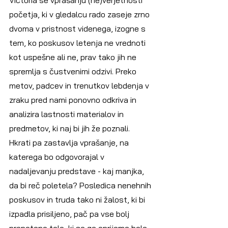
početja, ki v gledalcu rado zaseje zrno 
dvoma v pristnost videnega, izogne s 
tem, ko poskusov letenja ne vrednoti 
kot uspešne ali ne, prav tako jih ne 
spremlja s čustvenimi odzivi. Preko 
metov, padcev in trenutkov lebdenja v 
zraku pred nami ponovno odkriva in 
analizira lastnosti materialov in 
predmetov, ki naj bi jih že poznali. 
Hkrati pa zastavlja vprašanje, na 
katerega bo odgovorajal v 
nadaljevanju predstave - kaj manjka, 
da bi reč poletela? Posledica nenehnih 
poskusov in truda tako ni žalost, ki bi 
izpadla prisiljeno, pač pa vse bolj 
prepoteno telo, ki se ga oprijema bela 