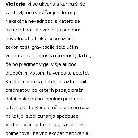
Victorie
, ki se ukvarja s kar najširše 
zastavljenim vprašanjem letenja. 
Nekakšna nevednost, s katero se 
avtor loti raziskovanja, je podobna 
nevednosti otroka, ki se fizičnih 
zakonitosti gravitacije šele uči in 
vedno znova dopušča možnost, da bo, 
če bo predmet vrgel višje ali pod 
drugačnim kotom, ta vendarle poletel. 
Kmalu imamo na tleh kup raztresenih 
predmetov, po katerih padajo prašni 
delci moke po neuspelem poskusu 
letenja le-te. Ker pa reči same po sebi 
ne letijo, sledi zunanja spodbuda. 
Victoria v drugi fazi tega, kar bi lahko 
poimenovali naivno eksperimentiranje, 