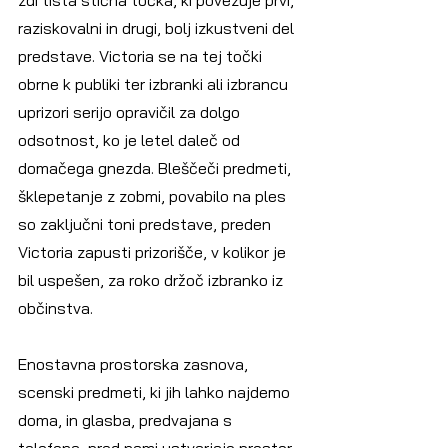
raziskovalni in drugi, bolj izkustveni del 
predstave. Victoria se na tej točki 
obrne k publiki ter izbranki ali izbrancu 
uprizori serijo opravičil za dolgo 
odsotnost, ko je letel daleč od 
domačega gnezda. Bleščeči predmeti, 
šklepetanje z zobmi, povabilo na ples 
so zaključni toni predstave, preden 
Victoria zapusti prizorišče, v kolikor je 
bil uspešen, za roko držoč izbranko iz 
občinstva. 
Enostavna prostorska zasnova, 
scenski predmeti, ki jih lahko najdemo 
doma, in glasba, predvajana s 
telefona, pred nami ustvarjajo prostor, 