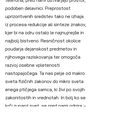
podoben delavnici. Preprostost 
uprizoritvenih sredstev tako ne izhaja 
iz procesa redukcije ali sinteze znakov, 
kjer bi na odru ostalo le najnujnejše in 
najbolj bistveno. Resničnost okolice 
poudarja dejanskost predmetov in 
njihovega raziskovanja ter omogoča 
razvoj osebne vpletenosti 
nastopajočega. Ta nas pelje od makro 
sveta fizičnih zakonov do mikro sveta 
enega ptičjega samca, ki živi po svojih 
zakonitostih in vrednotah. In bolj ko se 
krči zunanji svet, se pred nami odpira – 
[pavza] saj veste kaj … Notranji svet.