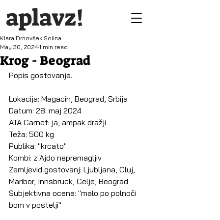
aplavz!
Klara Drnovšek Solina
May 30, 2024
1 min read
Krog - Beograd
Popis gostovanja.
Lokacija: Magacin, Beograd, Srbija
Datum: 28. maj 2024
ATA Carnet: ja, ampak dražji
Teža: 500 kg
Publika: "krcato"
Kombi: z Ajdo nepremagljiv
Zemljevid gostovanj: Ljubljana, Cluj, 
Maribor, Innsbruck, Celje, Beograd
Subjektivna ocena: "malo po polnoči 
bom v postelji"