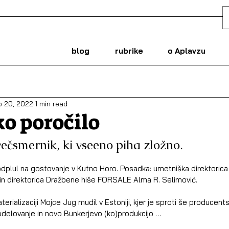
blog
rubrike
o Aplavzu
p 20, 2022
1 min read
ko poročilo
ečsmernik, ki vseeno piha zložno.
odplul na gostovanje v Kutno Horo. Posadka: umetniška direktorica
n direktorica Dražbene hiše FORSALE Alma R. Selimović. 
terializaciji Mojce Jug mudil v Estoniji, kjer je sproti še producent
elovanje in novo Bunkerjevo (ko)produkcijo … 