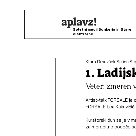
aplavz!
Spletni medij Bunkerja in Stare
elektrarne.
Klara Drnovšek Solina
Se
1. Ladijs
Veter: zmeren v
Artist-talk FORSALE je 
FORSALE Lea Kukovičič i
Kuratorski duh se je v ma
za morebitno bodoče sod