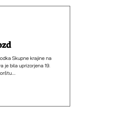
ozd
ka Skupne krajine na
a je bila uprizorjena 19.
štu....