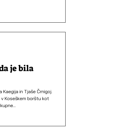
a je bila
Kaegija in Tjaše Črnigoj.
na v Koseškem borštu kot
upne...