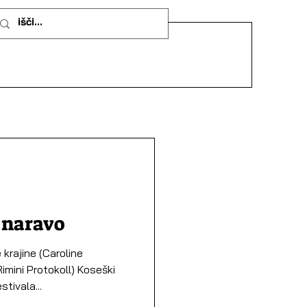
 naravo
krajine (Caroline
imini Protokoll) Koseški
stivala...