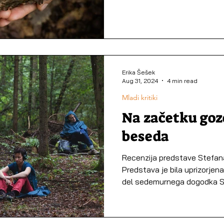
Erika Šešek
Aug 31, 2024
4 min read
Mladi kritiki
Na začetku gozd
beseda
Recenzija predstave Stefana 
Predstava je bila uprizorje
del sedemurnega dogodka Sk