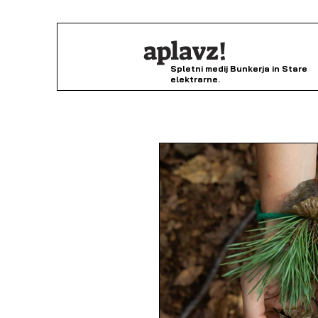
aplavz!
Spletni medij Bunkerja in Stare
elektrarne.