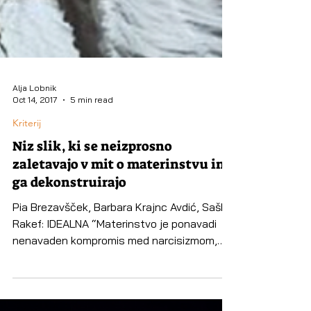
Alja Lobnik
Oct 14, 2017
5 min read
Kriterij
Niz slik, ki se neizprosno
zaletavajo v mit o materinstvu in
ga dekonstruirajo
Pia Brezavšček, Barbara Krajnc Avdić, Saška
Rakef: IDEALNA “Materinstvo je ponavadi