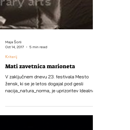
Maja Šorli
Oct 14, 2017
5 min read
Kriterij
Mati zavetnica marioneta
V zaključnem dnevu 23. festivala Mesto
žensk, ki se je letos dogajal pod gesli
nacija_natura_norma, je uprizoritev Idealna,
kot se v...