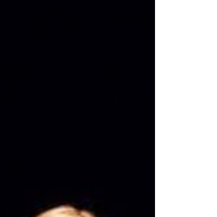
nenavaden kompromis med narcisizmom,
nesebičnostjo,...