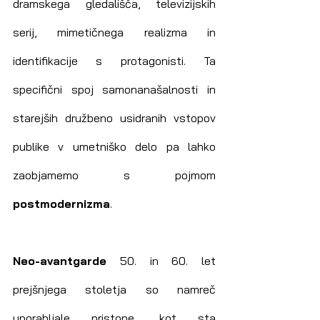
dramskega gledališča, televizijskih 
serij, mimetičnega realizma in 
identifikacije s protagonisti. Ta 
specifični spoj samonanašalnosti in 
starejših družbeno usidranih vstopov 
publike v umetniško delo pa lahko 
zaobjamemo s pojmom 
postmodernizma
.
Neo-avantgarde
 50. in 60. let 
prejšnjega stoletja so namreč 
uporabljale pristope, kot sta  