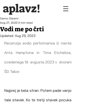
aplavz!
Samo Oleami
Aug 27, 2023
3 min read
Vodi me po črti
Updated:
Aug 29, 2023
Recenzija avdio performansa 
Iz merila
Anta Hamptona in Tima Etchellsa, 
izvedenega 19. avgusta 2023 v  dvorani 
ŠD Tabor.
Najprej je bela stran. Potem pade vanjo 
tale stavek. Ko te tretji stavek pocuka 