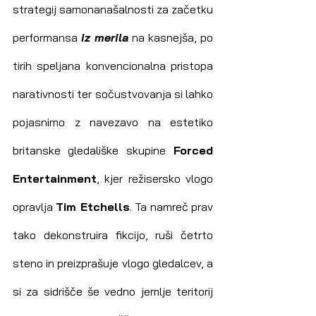
strategij samonanašalnosti za začetku 
performansa 
Iz merila
 na kasnejša, po 
tirih speljana konvencionalna pristopa 
narativnosti ter sočustvovanja si lahko 
pojasnimo z navezavo na estetiko 
britanske gledališke skupine
 Forced 
Entertainment
, kjer režisersko vlogo 
opravlja 
Tim Etchells
. Ta namreč prav 
tako dekonstruira fikcijo, ruši četrto 
steno in preizprašuje vlogo gledalcev, a 
si za sidrišče še vedno jemlje teritorij 