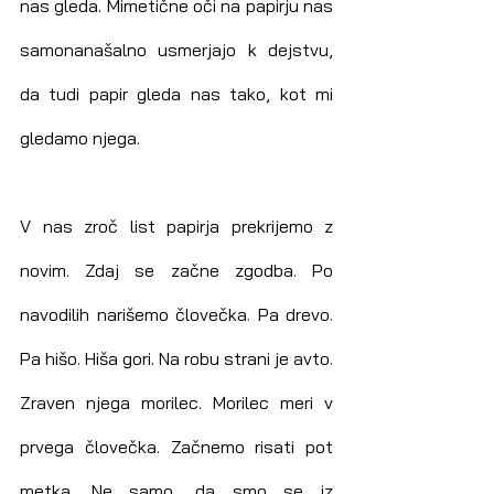
nas gleda. Mimetične oči na papirju nas 
samonanašalno usmerjajo k dejstvu, 
da tudi papir gleda nas tako, kot mi 
gledamo njega.
V nas zroč list papirja prekrijemo z 
novim. Zdaj se začne zgodba. Po 
navodilih narišemo človečka. Pa drevo. 
Pa hišo. Hiša gori. Na robu strani je avto. 
Zraven njega morilec. Morilec meri v 
prvega človečka. Začnemo risati pot 
metka. Ne samo, da smo se iz 