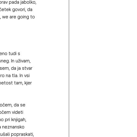
prav pada jabolko, 
ačetek govori, da 
x, we are going to 
eno tudi s 
neg. In uživam, 
 sem, da ja stvar 
 na tla. In vsi 
petost tam, kjer 
 hočem, da se 
očem videti 
 pri knjigah, 
ka neznansko 
ušali popraskati, 