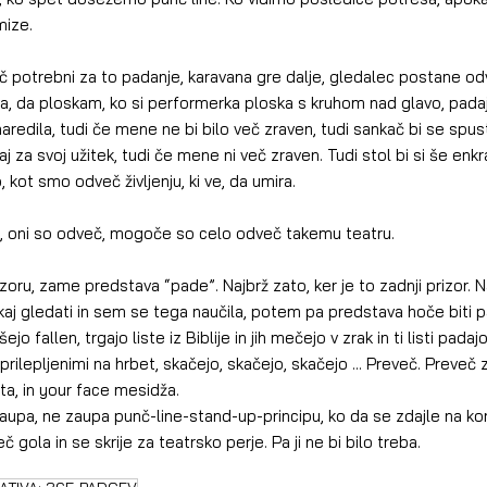
mize.
 potrebni za to padanje, karavana gre dalje, gledalec postane odv
a, da ploskam, ko si performerka ploska s kruhom nad glavo, padaj
redila, tudi če mene ne bi bilo več zraven, tudi sankač bi se spust
j za svoj užitek, tudi če mene ni več zraven. Tudi stol bi si še enk
kot smo odveč življenju, ki ve, da umira.
jo, oni so odveč, mogoče so celo odveč takemu teatru.
izoru, zame predstava “pade”. Najbrž zato, ker je to zadnji prizor. N
aj gledati in sem se tega naučila, potem pa predstava hoče biti p
jo fallen, trgajo liste iz Biblije in jih mečejo v zrak in ti listi padaj
i, prilepljenimi na hrbet, skačejo, skačejo, skačejo ... Preveč. Preveč
, in your face mesidža.
aupa, ne zaupa punč-line-stand-up-principu, ko da se zdajle na kon
 gola in se skrije za teatrsko perje. Pa ji ne bi bilo treba.