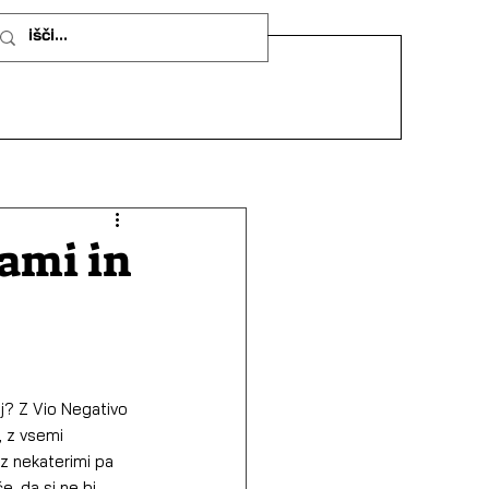
vami in
j? Z Vio Negativo 
, z vsemi 
z nekaterimi pa 
, da si ne bi 