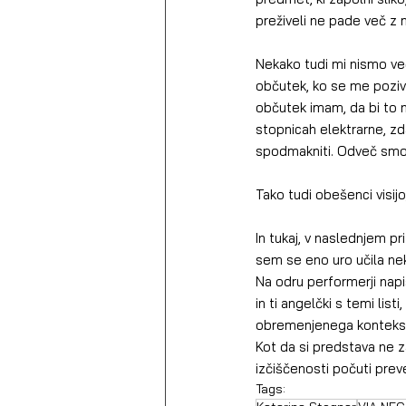
preživeli ne pade več z 
Nekako tudi mi nismo več
občutek, ko se me poziv
občutek imam, da bi to na
stopnicah elektrarne, zda
spodmakniti. Odveč smo, 
Tako tudi obešenci visi
In tukaj, v naslednjem pr
sem se eno uro učila nek
Na odru performerji napiše
in ti angelčki s temi list
obremenjenega konteksta
Kot da si predstava ne z
izčiščenosti počuti preveč
Tags: