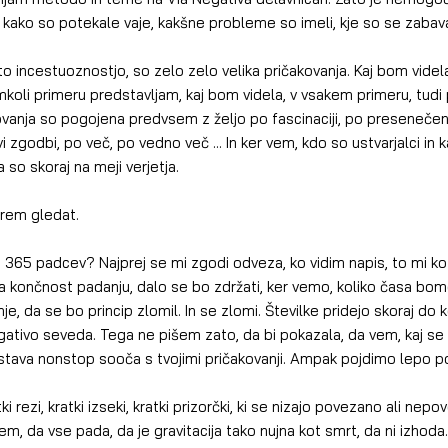
 kako so potekale vaje, kakšne probleme so imeli, kje so se zabavali,
s to incestuoznostjo, so zelo zelo velika pričakovanja. Kaj bom videl
mkoli primeru predstavljam, kaj bom videla, v vsakem primeru, tudi p
vanja so pogojena predvsem z željo po fascinaciji, po presenečenj
vi zgodbi, po več, po vedno več ... In ker vem, kdo so ustvarjalci in 
 so skoraj na meji verjetja.
rem gledat.
od 365 padcev? Najprej se mi zgodi odveza, ko vidim napis, to mi kot
 končnost padanju, dalo se bo zdržati, ker vemo, koliko časa bomo
nje, da se bo princip zlomil. In se zlomi. Številke pridejo skoraj do 
gativo seveda. Tega ne pišem zato, da bi pokazala, da vem, kaj se 
tava nonstop sooča s tvojimi pričakovanji. Ampak pojdimo lepo po 
i rezi, kratki izseki, kratki prizorčki, ki se nizajo povezano ali nepo
em, da vse pada, da je gravitacija tako nujna kot smrt, da ni izhoda