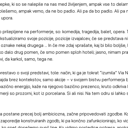
alepke, ki so se nalepile na nas med življenjem, ampak vse to delam
lešemo, ampak vemo, da ne bo padlo. Ali pa da bo padlo. Ali pa na
 upora.
so prilepljene na performerje, so: komedija, tragedija, balet, opera. 
ekstualiziramo svoje pozicije, pozicije izvajalcev, če se predstava n
 oznake nekaj drugega ... In če me zdaj vprašate, kaj bi bilo boljše, k
hko dalo drug pomen, če smo pomen sploh hoteli; jasno, nimam pr
vi, da karkol, samo, tega ne.
tavo o svoji predstavi, tole: način, ki ga je tokrat “izumila” Via 
jda brez kontekstov, samo akcije – v svojem bistvu performerja bo
bazično energijo, kaže na njegovo bazično prezenco, kruto odkriva 
rji so prozorni, kot iz porcelana. Si ali nisi. Na tem odru si lahko
 postane precej bolj ambiciozna, začne pripovedovati zgodbe. K
 zaporedje konstruiranih zgodb, ki pa končno zafunkcionirajo, ko vi
o, ko spet dosežemo punč line. Ko vidimo posledice potresa, apokal