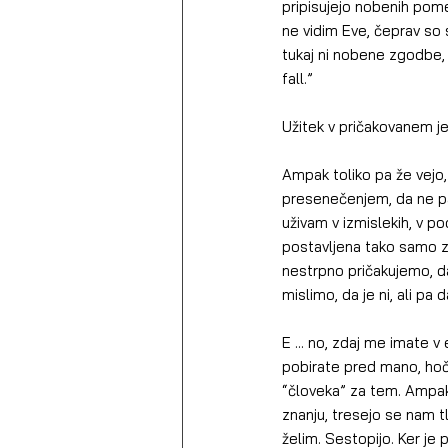
pripisujejo nobenih pome
ne vidim Eve, čeprav so sl
tukaj ni nobene zgodbe, n
fall.”
Užitek v pričakovanem je
Ampak toliko pa že vejo, 
presenečenjem, da ne pad
uživam v izmislekih, v pod
postavljena tako samo za 
nestrpno pričakujemo, da
mislimo, da je ni, ali pa
E ... no, zdaj me imate v
pobirate pred mano, hoče
“človeka” za tem. Ampak 
znanju, tresejo se nam t
želim. Sestopijo. Ker je