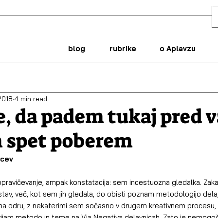
blog
rubrike
o Aplavzu
2018
4 min read
e, da padem tukaj pred 
m spet poberem
dcev
 opravičevanje, ampak konstatacija: sem incestuozna gledalka. Zaka
tav, več, kot sem jih gledala, do obisti poznam metodologijo dela
 na odru, z nekaterimi sem sočasno v drugem kreativnem procesu, 
vijam metodo in teme na Via Negativa delavnicah. Zato je nemogoče