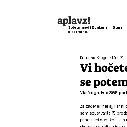
aplavz!
Spletni medij Bunkerja in Stare
elektrarne.
Katarina Stegnar
Mar 21, 
Vi hočet
se pote
Via Negativa: 365 pa
Za začetek nekaj, kar ni
sem soustvarila 15 preds
prisotnimi sem že stala
skupaj razmišljam in raz