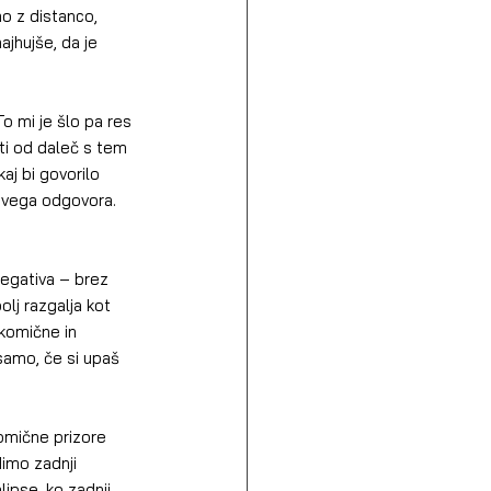
o z distanco, 
jhujše, da je 
To mi je šlo pa res 
iti od daleč s tem 
aj bi govorilo 
avega odgovora. 
Negativa – brez 
lj razgalja kot 
komične in 
 samo, če si upaš 
omične prizore 
dimo zadnji 
ipse, ko zadnji 