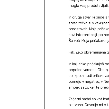
mogla vsaj predstavljati,
In druga stvar, ki pride 
stvar, težko si v kakršne
predstavah. Moja pričako
novi interpretaciji, po no
Še več. Moja pričakovanja
Fak. Zelo obremenjena g
In kaj lahko pričakuješ 
popolno varnost. Obstaja
se izpolni tudi pričakova
obrnejo v negativo, v Ne
ampak zato, ker te preds
Začetni padci so kot kratk
bistveno. Govorijo mi o t