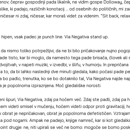
nov; čeprav gospodinji pada likalnik, ne vidim gospe Dolloway, če
ike, ki padajo, različnih konotacij ... od osebnih do političnih, mi z
ičesar ni zdaj, ničesar, kar moraš videt za videnim. “Sit back, rela
 hipen, vsak padec je punch line. Via Negativa stand up.
da nismo toliko potrpežljivi, da ne bi bilo pričakovanje nujno pogoj
e tisto, kar bi moglo, da namesto tega pade brisača, človek ali s
vojitvah, v napeti muziki, v izvedbi, v šlifu, v humorju. In prepričana
to, da bi lahko naslednji dve minuti gledala, kako počasi pade pero
 bo padlo, trenutka, ko se bo dotaknilo tal, Via Negativa najde na
 da je popolnoma izpraznjena. Moč gledališke norosti.
 eni špuri, Via Negativa, zdaj pa hočem več. Zdaj ste padli, zdaj pa
m videti smisel v mučenju, hočem videti odpor proti gravitaciji, h
obrat je nepričakovan, obrat je popolnoma defetističen. Vztrajamo
la pod nogami. Ampak ne padejo, knjige namreč, kar si kot gledal
 point drugje: ne, niti upirali se več ne bomo: mogoče se bomo posk