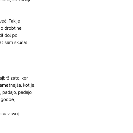
eč. Tak je 
o drobtine, 
il dol po 
rat sam skušal 
ajbrž zato, ker 
ametnejša, kot je.
o, padajo, padajo, 
 zgodbe, 
cu v svoji 