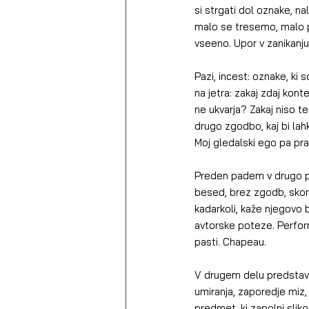
si strgati dol oznake, n
malo se tresemo, malo p
vseeno. Upor v zanikanju
Pazi, incest: oznake, ki 
na jetra: zakaj zdaj kont
ne ukvarja? Zakaj niso te
drugo zgodbo, kaj bi la
Moj gledalski ego pa pra
Preden padem v drugo pres
besed, brez zgodb, skora
kadarkoli, kaže njegovo 
avtorske poteze. Performe
pasti. Chapeau.
V drugem delu predstava
umiranja, zaporedje miz,
predmet, ki zapolni slik