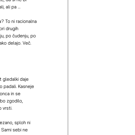
 ali pa ...
a? To ni racionalna 
ri drugih 
u, po čudenju, po 
kako delajo. Več. 
 gledalki daje 
 padali. Kasneje 
konca in se 
bo zgodilo, 
vrsti.
vezano, sploh ni 
. Sami sebi ne 