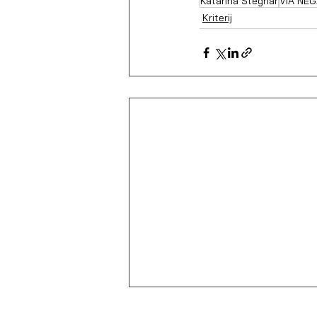
Katarina Stegnar
VIA NEG
Kriterij