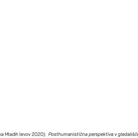
ka Mladih levov 2020):  
Posthumanistična perspektiva v gledališč