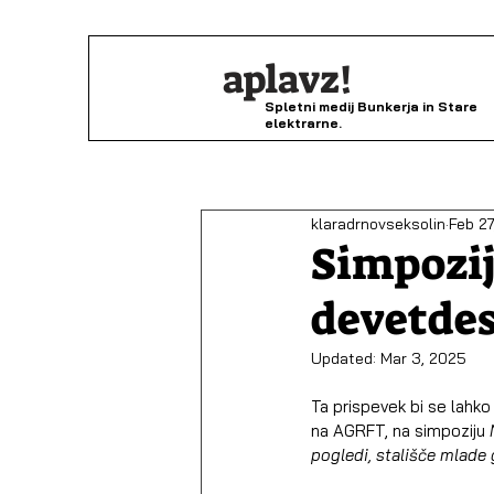
aplavz!
Spletni medij Bunkerja in Stare
elektrarne.
klaradrnovseksolin
Feb 27
Simpozij
devetde
Updated:
Mar 3, 2025
Ta prispevek bi se lahko 
na AGRFT, na simpoziju 
pogledi, stališče mlade 