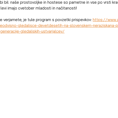
i bil: naše prostovoljke in hostese so pametne in vse po vrsti kra
 levi imajo cvetober mladosti in načitanosti!
ne verjamete, je tule program s povzetki prispevkov: 
https://www.a
-neodvisno-gledalisce-devetdesetih-na-slovenskem-neraziskana-p
generacije-gledaliskih-ustvarjalcev/