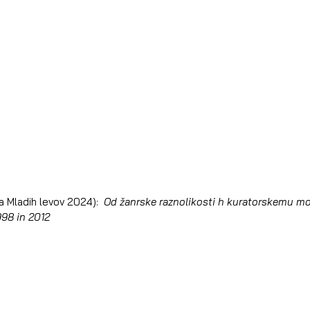
a Mladih levov 2024):  
Od žanrske raznolikosti h kuratorskemu mojs
998 in 2012