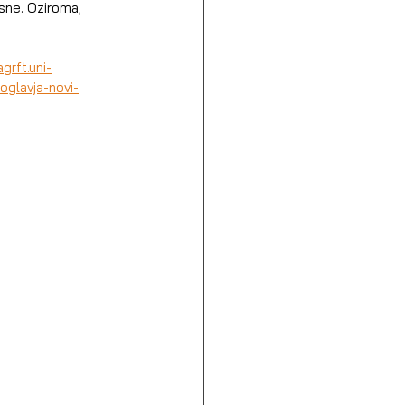
sne. Oziroma, 
grft.uni-
oglavja-novi-