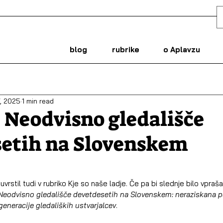
blog
rubrike
o Aplavzu
, 2025
1 min read
 Neodvisno gledališče
setih na Slovenskem
uvrstil tudi v rubriko Kje so naše ladje. Če pa bi slednje bilo vpraša
Neodvisno gledališče devetdesetih na Slovenskem: neraziskana po
generacije gledaliških ustvarjalcev
.