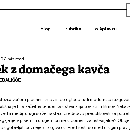
blog
rubrike
o Aplavzu
20
3 min read
ek z domačega kavča
EDALIŠČE
ežila večera plesnih filmov in po ogledu tudi moderirala razgovo
akšna je bila začetna tendenca ustvarjanja tovrstnih filmov. Nekat
zpovedni medij, drugi so že nastalo predstavo preoblikovali za potre
ilagajanje v prvem in drugem primeru pomeni za ustvarjalce? Oboje
smo ugotavljali pozneje v razgovoru. Prednosti so med drugim prav