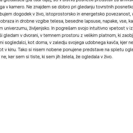
ega v kamero. Ne znajdem se dobro pri gledanju tovrstnih posnetko
ujem dogodek v živo, istoprostorsko in energetsko povezanost, det
 obraza in drobne vzgibe telesa, besedne lapsuse, napake, vse, kar
 univerzumu, življenjsko. In pogrešam svojo intuitivno vpetost v iz
jši gledam v dvorani, v temnem prostoru z velikim platnom, ki zaob
nimi sogledalci, kot doma, v zaledju svojega udobnega kavča, kjer
ot v kinu. Tako si nisem nobene ponujene predstave na spletu ogle
 ne, ker sem si tiste, ki sem jih želela, že ogledala v živo.