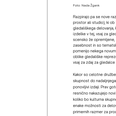
Foto: Nada Žgank
Razpirajo pa se nove raz
prostor ali studio), ki 
gledališkega delovanja, 
izdelke v tej, vsaj za gl
scensko že opremljene, s
zasebnost in so tematsko
pomenijo nekega novuma i
oblike gledališke reprez
vsaj za zdaj za gledalce
Kakor so celotne družben
skupnost do nadaljnjega o
ponovljivi izdaji. Prav 
resnično nakazujejo novi
koliko bo kulturna skupnos
enake možnosti za delovan
primernih razmer za prod