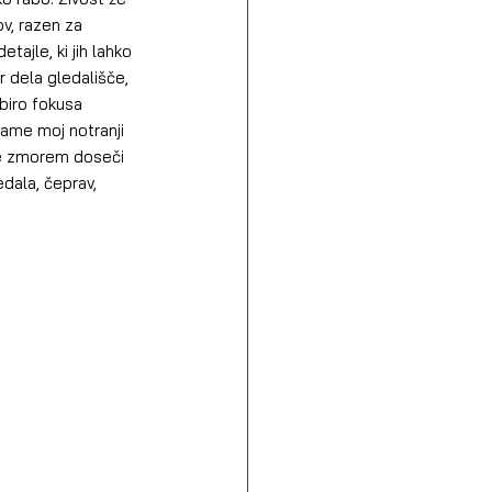
v, razen za 
ajle, ki jih lahko 
 dela gledališče, 
biro fokusa 
jame moj notranji 
 ne zmorem doseči 
dala, čeprav, 