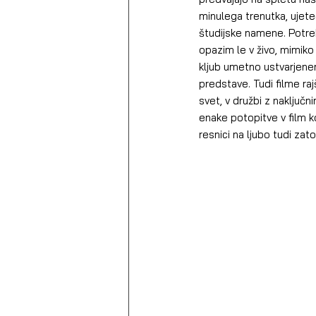
minulega trenutka, ujet
študijske namene. Potreb
opazim le v živo, mimiko
kljub umetno ustvarjenem
predstave. Tudi filme ra
svet, v družbi z naključ
enake potopitve v film k
resnici na ljubo tudi zato