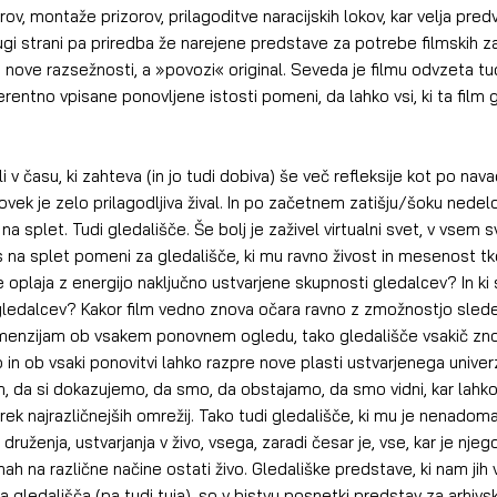
ov, montaže prizorov, prilagoditve naracijskih lokov, kar velja pre
gi strani pa priredba že narejene predstave za potrebe filmskih zak
e nove razsežnosti, a »povozi« original. Seveda je filmu odvzeta tu
erentno vpisane ponovljene istosti pomeni, da lahko vsi, ki ta fil
času, ki zahteva (in jo tudi dobiva) še več refleksije kot po navadi
ovek je zelo prilagodljiva žival. In po začetnem zatišju/šoku nedelo
 na splet. Tudi gledališče. Še bolj je zaživel virtualni svet, v vsem s
os na splet pomeni za gledališče, ki mu ravno živost in mesenost 
 se oplaja z energijo naključno ustvarjene skupnosti gledalcev? In k
o gledalcev? Kakor film vedno znova očara ravno z zmožnostjo sled
enzijam ob vsakem ponovnem ogledu, tako gledališče vsakič znov
o in ob vsaki ponovitvi lahko razpre nove plasti ustvarjenega univer
 da si dokazujemo, da smo, da obstajamo, da smo vidni, kar lahko
rek najrazličnejših omrežij. Tako tudi gledališče, ki mu je nenadom
ruženja, ustvarjanja v živo, vsega, zaradi česar je, vse, kar je njeg
ah na različne načine ostati živo. Gledališke predstave, ki nam jih
 gledališča (pa tudi tuja), so v bistvu posnetki predstav za arhivs