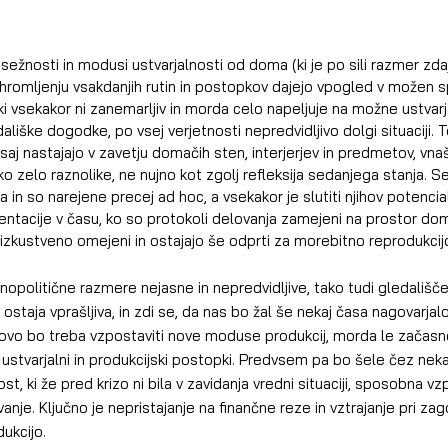
sežnosti in modusi ustvarjalnosti od doma (ki je po sili razmer zdaj
ob hromljenju vsakdanjih rutin in postopkov dajejo vpogled v možen 
ki vsekakor ni zanemarljiv in morda celo napeljuje na možne ustvar
edališke dogodke, po vsej verjetnosti nepredvidljivo dolgi situaciji. 
aj nastajajo v zavetju domačih sten, interjerjev in predmetov, vnaš
 zelo raznolike, ne nujno kot zgolj refleksija sedanjega stanja. 
n so narejene precej ad hoc, a vsekakor je slutiti njihov potencial,
entacije v času, ko so protokoli delovanja zamejeni na prostor doma
 izkustveno omejeni in ostajajo še odprti za morebitno reprodukci
opolitične razmere nejasne in nepredvidljive, tako tudi gledališče
staja vprašljiva, in zdi se, da nas bo žal še nekaj časa nagovarjalo 
gotovo bo treba vzpostaviti nove moduse produkcij, morda le začas
 ustvarjalni in produkcijski postopki. Predvsem pa bo šele čez neka
t, ki že pred krizo ni bila v zavidanja vredni situaciji, sposobna vzp
je. Ključno je nepristajanje na finančne reze in vztrajanje pri zago
ukcijo.