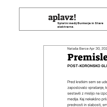
aplavz!
Spletni medij Bunkerja in Stare
elektrarne.
Nataša Berce
Apr 30, 20
Premisl
POST-KORONSKO GL
Pred kratkim sem se udel
zaposlovalo vprašanje, k
sestavili z mislijo na i
medija. Kaj nekakšno pr
prednosti in slabosti, 