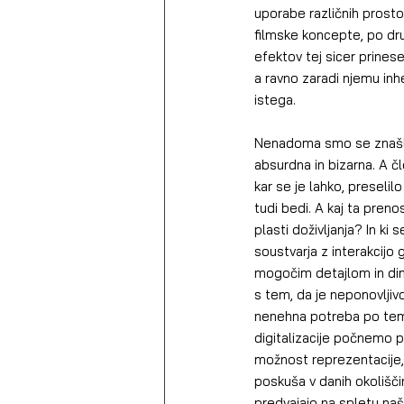
uporabe različnih prostor
filmske koncepte, po dru
efektov tej sicer prines
a ravno zaradi njemu inh
istega.
Nenadoma smo se znašli v 
absurdna in bizarna. A čl
kar se je lahko, preselilo
tudi bedi. A kaj ta pren
plasti doživljanja? In ki
soustvarja z interakcij
mogočim detajlom in dim
s tem, da je neponovljiv
nenehna potreba po tem,
digitalizacije počnemo p
možnost reprezentacije, d
poskuša v danih okoliščin
predvajajo na spletu naša