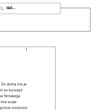
r. Že doma me je 
eri so koncept 
be filmskega 
 ima svoje 
 gotovo možnosti 