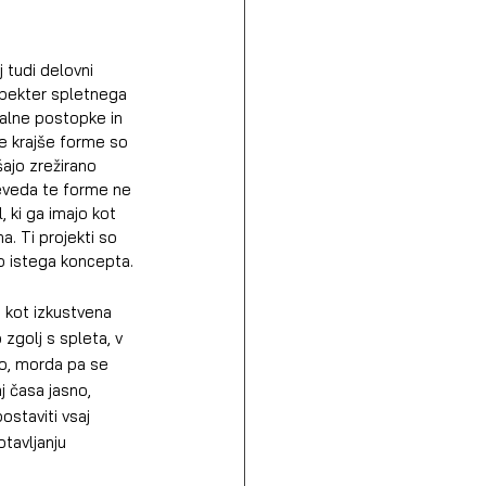
 tudi delovni 
spekter spletnega 
jalne postopke in 
Te krajše forme so 
ajo zrežirano 
Seveda te forme ne 
 ki ga imajo kot 
. Ti projekti so 
jo istega koncepta.
 kot izkustvena 
zgolj s spleta, v 
no, morda pa se 
j časa jasno, 
ostaviti vsaj 
tavljanju 