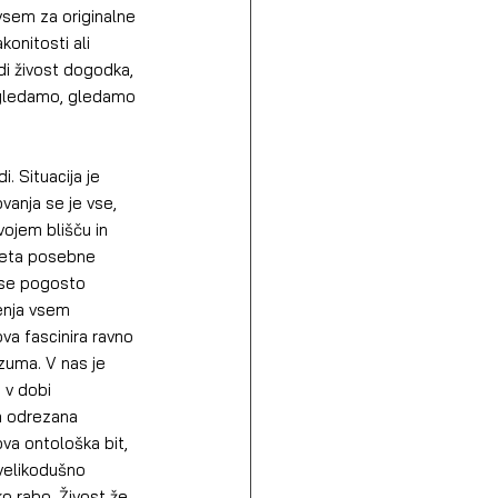
dvsem za originalne 
onitosti ali 
di živost dogodka, 
m gledamo, gledamo 
. Situacija je 
vanja se je vse, 
vojem blišču in 
tketa posebne 
i se pogosto 
enja vsem 
a fascinira ravno 
zuma. V nas je 
 v dobi 
a odrezana 
ova ontološka bit, 
 velikodušno 
ko rabo. Živost že 