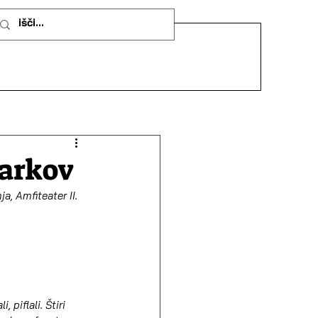
parkov
, Amfiteater II. 
 piflali. Štiri 