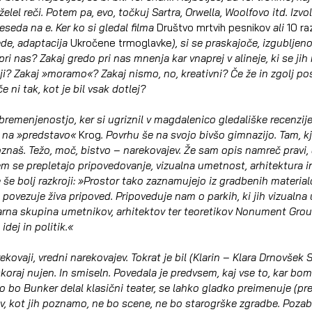
 želel reči. Potem pa, evo, točkuj Sartra, Orwella, Woolfovo itd. Izvoli
eseda na e. Ker ko si gledal filma 
Društvo mrtvih pesnikov 
ali 
10 ra
ede, adaptacija 
Ukročene trmoglavke
), si se praskajoče, izgubljeno
 pri nas? Zakaj gredo pri nas mnenja kar vnaprej v alineje, ki se ji
ji? Zakaj »moramo«? Zakaj nismo, no, kreativni? Če že in zgolj po
 ni tak, kot je bil vsak dotlej?
remenjenostjo, ker si ugriznil v magdalenico gledališke recenzije
, na »predstavo« 
Krog
. Povrhu še na svojo bivšo gimnazijo. Tam, kje
znaš. Težo, moč, bistvo – narekovajev. Že sam opis namreč pravi, 
rem se prepletajo pripovedovanje, vizualna umetnost, arhitektura i
e še bolj razkroji: »Prostor tako zaznamujejo iz gradbenih material
ih povezuje živa pripoved. Pripoveduje nam o parkih, ki jih vizualna
narna skupina umetnikov, arhitektov ter teoretikov Nonument Gro
 idej in politik.«
ekovaji, vredni narekovajev. Tokrat je bil (Klarin – Klara Drnovšek S
koraj nujen. In smiseln. Povedala je predvsem, kaj vse to, kar bomo 
ko bo Bunker delal klasični teater, se lahko gladko preimenuje (pr
 kot jih poznamo, ne bo scene, ne bo starogrške zgradbe. Pozabite