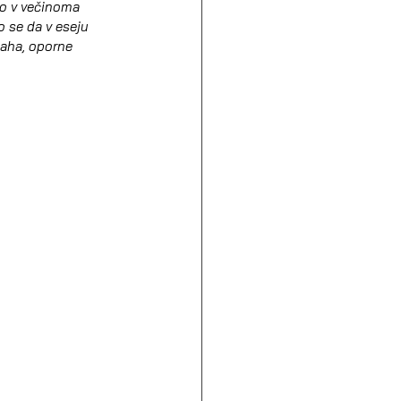
do v večinoma 
o se da v eseju 
 haha, oporne 