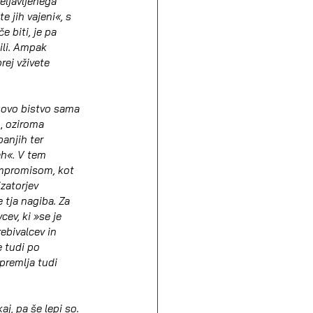
eljavljenega 
 jih vajeni«, s 
če biti, je pa 
ili. Ampak 
rej vživete 
egovo bistvo sama 
,
 oziroma 
anjih ter 
ah«. V tem 
ompromisom, kot 
zatorjev 
e tja nagiba. Za 
ev, ki »se je 
ebivalcev in 
 tudi po 
premlja tudi 
, pa še lepi so. 