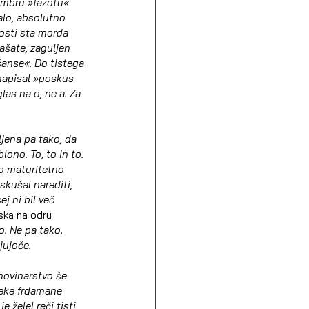
embru »fazotu« 
alo, absolutno 
losti sta morda 
rašate, zaguljen 
»šanse«. Do tistega 
 napisal »poskus 
las na o, ne a. Za 
ljena pa tako, da 
lono. To, to in to. 
no maturitetno 
skušal narediti, 
j ni bil več 
ka na odru 
o. Ne pa tako. 
jujoče.
 novinarstvo še 
neke frdamane 
e želel reči tisti, 