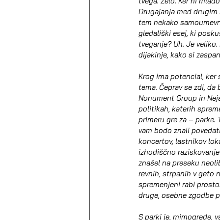
tvega. Zelo. Ker ni mla
Drugajanja med drugim na
tem nekako samoumevno 
gledališki esej, ki posku
tveganje? Uh. Je veliko. 
dijakinje, kako si zaspa
Krog ima potencial, ker 
tema. Čeprav se zdi, da bi
Nonument Group in Neja T
politikah, katerih sprem
primeru gre za – parke.
vam bodo znali povedati 
koncertov, lastnikov lok
izhodiščno raziskovanje 
znašel na preseku neoli
revnih, strpanih v geto
spremenjeni rabi prosto
druge, osebne zgodbe pri
S parki je, mimogrede, v