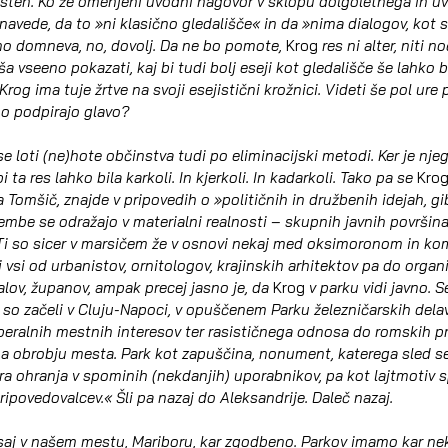
dosten. Ko že omenjeni uvodni nagovor v sklopu dolgoletnega in uv
vede, da to »ni klasično gledališče« in da »nima dialogov, kot ste
domneva, no, dovolj. Da ne bo pomote, 
Krog
 res ni alter, niti no
ša vseeno pokazati, kaj bi tudi bolj eseji kot gledališče še lahko b
Krog ima tuje žrtve na svoji esejistični krožnici. Videti še pol ure p
no podpirajo glavo?
se loti (ne)hote občinstva tudi po eliminacijski metodi. Ker je nj
 ta res lahko bila karkoli. In kjerkoli. In kadarkoli. Tako pa se 
Krog
omšič, znajde v pripovedih o »političnih in družbenih idejah, gib
embe se odražajo v materialni realnosti – skupnih javnih površin
 Ti so sicer v marsičem že v osnovi nekaj med oksimoronom in k
vsi od urbanistov, ornitologov, krajinskih arhitektov pa do organi
alov, županov, ampak precej jasno je, da 
Krog
 v parku vidi javno. S
so začeli v Cluju-Napoci, v opuščenem Parku železničarskih delavc
beralnih mestnih interesov ter rasističnega odnosa do romskih pr
 na obrobju mesta. Park kot zapuščina, nonument, katerega sled se
ra ohranja v spominih (nekdanjih) uporabnikov, pa kot lajtmotiv s
povedovalcev.« Šli pa nazaj do Aleksandrije. Daleč nazaj.
saj v našem mestu, Mariboru, kar zgodbeno. Parkov imamo kar nekaj