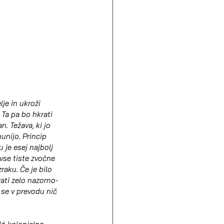
je in ukroži 
Ta pa bo hkrati 
n. Težava, ki jo 
munijo. Princip 
je esej najbolj 
vse tiste zvočne 
aku. Če je bilo 
rati zelo nazorno-
 se v prevodu nič 