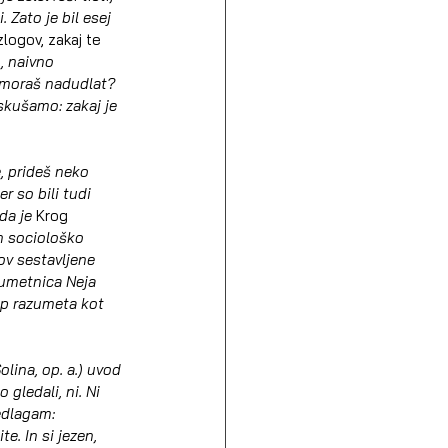
. Zato je bil esej 
zlogov, zakaj te 
, naivno 
h moraš nadudlat? 
skušamo: zakaj je 
, prideš neko 
r so bili tudi 
da je 
Krog
n sociološko 
ov sestavljene 
 umetnica Neja 
up razumeta kot 
olina, op. a.) uvod 
gledali, ni. Ni 
edlagam: 
. In si jezen, 