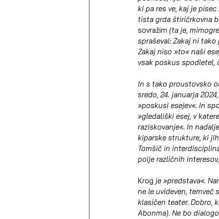
ki pa res ve, kaj je pisec
tista grda štiričrkovna b
sovražim
 (ta je, mimogr
spraševal: Zakaj ni tako
Zakaj niso »to« naši ese
vsak poskus spodletel, če
In s tako proustovsko ob
sredo, 24. januarja 2024
»poskusi esejev«. In spo
»gledališki esej, v kate
raziskovanje«. In nadalj
kiparske strukture, ki j
Tomšič in interdiscipli
polje različnih interesov,
Krog
 je »predstava«. Nar
ne le uvideven, temveč s
klasičen teater. Dobro, 
Abonma). Ne bo dialogov,