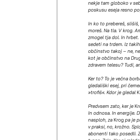
nekje tam globoko v sebi,
poskusu eseja resno pog
In ko to prebereš, slišiš
moreš. Na tla. V krog. A
zmogel tja dol. In hrbet. 
sedeti na trdem. Iz takih 
občinstvo takoj – ne, ne
kot je občinstvo na Drug
zdravem telesu? Tudi, a
Ker to? To je večna borba
gledališki esej, pri čeme
»trofiš«. Kdor je gledal 
K
Predvsem zato, ker je 
Kr
In odnosa. In energije. 
nasploh, za 
Krog
 pa je p
v praksi, no, krožno. Sp
abonenti tako posedli. Z