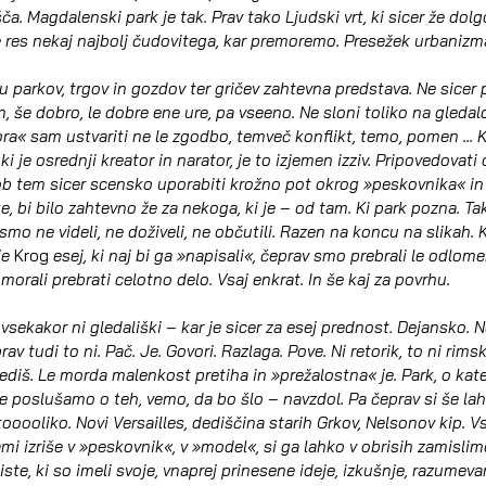
ča. Magdalenski park je tak. Prav tako Ljudski vrt, ki sicer že dolgo
e res nekaj najbolj čudovitega, kar premoremo. Presežek urbanizm
u parkov, trgov in gozdov ter gričev zahtevna predstava. Ne sicer
n, še dobro, le dobre ene ure, pa vseeno. Ne sloni toliko na gledalc
a« sam ustvariti ne le zgodbo, temveč konflikt, temo, pomen ... K
ki je osrednji kreator in narator, je to izjemen izziv. Pripovedovat
 ob tem sicer scensko uporabiti krožno pot okrog »peskovnika« in v
 bi bilo zahtevno že za nekoga, ki je – od tam. Ki park pozna. T
smo ne videli, ne doživeli, ne občutili. Razen na koncu na slikah. K
je 
Krog
 esej, ki naj bi ga »napisali«, čeprav smo prebrali le odlomek 
orali prebrati celotno delo. Vsaj enkrat. In še kaj za povrhu.
vsekakor ni gledališki – kar je sicer za esej prednost. Dejansko. Ne
v tudi to ni. Pač. Je. Govori. Razlaga. Pove. Ni retorik, to ni rimsk
ediš. Le morda malenkost pretiha in »prežalostna« je. Park, o kate
 le poslušamo o teh, vemo, da bo šlo – navzdol. Pa čeprav si še la
tooooliko. Novi Versailles, dediščina starih Grkov, Nelsonov kip. Vse 
ami izriše v »peskovnik«, v »model«, si ga lahko v obrisih zamislimo
iste, ki so imeli svoje, vnaprej prinesene ideje, izkušnje, razumeva