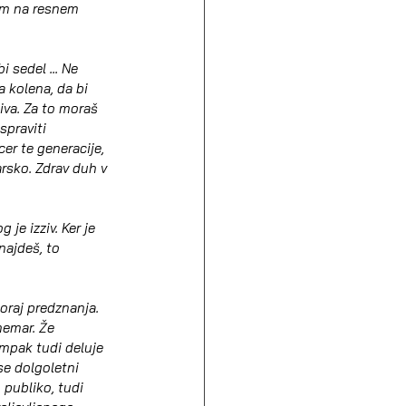
em na resnem 
 sedel ... Ne 
 kolena, da bi 
tiva. Za to moraš 
spraviti 
er te generacije, 
rsko. Zdrav duh v 
je izziv. Ker je 
najdeš, to 
koraj predznanja. 
nemar. Že 
ampak tudi deluje 
se dolgoletni 
 publiko, tudi 