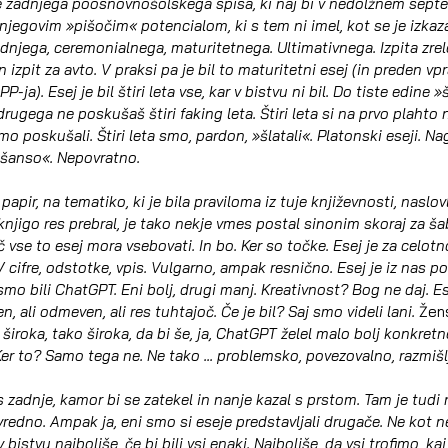
še zadnjega poosnovnošolskega spisa, ki naj bi v nedolžnem sept
z njegovim »pišočim« potencialom, ki s tem ni imel, kot se je izkaz
adnjega, ceremonialnega, maturitetnega. Ultimativnega. Izpita zre
in izpit za avto. V praksi pa je bil to maturitetni esej (in preden vp
P-ja). Esej je bil štiri leta vse, kar v bistvu ni bil. Do tiste edine 
drugega ne poskušaš štiri faking leta. Štiri leta si na prvo plahto
mo poskušali. Štiri leta smo, pardon, »šlatali«. Platonski eseji. Nag
šanso«. Nepovratno.
papir, na tematiko, ki je bila praviloma iz tuje književnosti, naslov
to knjigo res prebral, je tako nekje vmes postal sinonim skoraj za šab
ač vse to esej mora vsebovati. In bo. Ker so točke. Esej je za celot
 cifre, odstotke, vpis. Vulgarno, ampak resnično. Esej je iz nas po
smo bili ChatGPT. Eni bolj, drugi manj. Kreativnost? Bog ne daj. Ese
en, ali odmeven, ali res tuhtajoč. Če je bil? Saj smo videli lani. 
Žens
a široka, tako široka, da bi še, ja, ChatGPT želel malo bolj konkretn
Ker to? Samo tega ne. Ne tako ... problemsko, povezovalno, razmišl
es zadnje, kamor bi se zatekel in nanje kazal s prstom. Tam je tudi
vredno. Ampak ja, eni smo si eseje predstavljali drugače. Ne kot 
bistvu najboljše, če bi bili vsi enaki. Najboljše, da vsi trofimo, kaj j