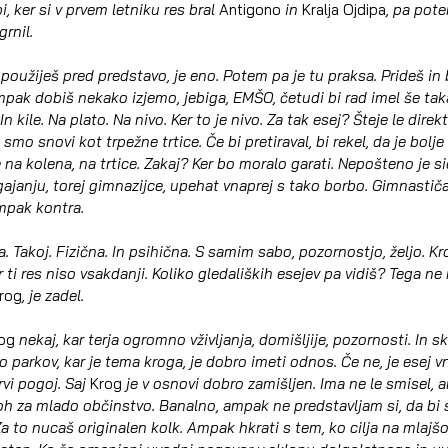
 ker si v prvem letniku res bral 
Antigono
 in 
Kralja Ojdipa
, pa pot
rnil.
, použiješ pred predstavo, je eno. Potem pa je tu praksa. Prideš in bi
mpak dobiš nekako izjemo, jebiga, EMŠO, četudi bi rad imel še taka
In kile. Na plato. Na nivo. Ker to je nivo. Za tak esej? Šteje le direk
smo snovi kot trpežne trtice. Če bi pretiraval, bi rekel, da je bolje 
 na kolena, na trtice. Zakaj? Ker bo moralo garati. Nepošteno je sic
ajanju, torej gimnazijce, upehat vnaprej s tako borbo. Gimnastiča
mpak kontra.
. Takoj. Fizična. In psihična. S samim sabo, pozornostjo, željo. Krog 
r ti res niso vsakdanji. Koliko gledaliških esejev pa vidiš? Tega ne 
rog
, je zadel.
og
 nekaj, kar terja ogromno vživljanja, domišljije, pozornosti. In s
Do parkov, kar je tema kroga, je dobro imeti odnos. Če ne, je esej v
rvi pogoj. Saj 
Krog 
je v osnovi dobro zamišljen. Ima ne le smisel, 
loh za mlado občinstvo. Banalno, ampak ne predstavljam si, da bi 
a to nucaš originalen kolk. Ampak hkrati s tem, ko cilja na mlajšo