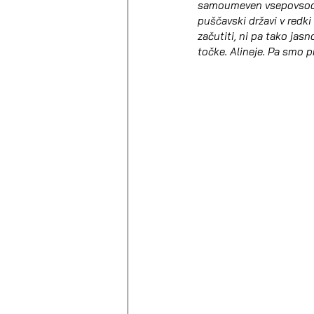
samoumeven vsepovsod. Al
puščavski državi v redki 
začutiti, ni pa tako jasn
točke. Alineje. Pa smo p