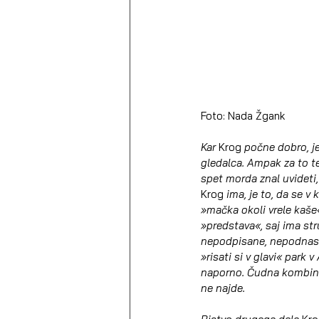
Foto: Nada Žgank
Kar 
Krog
 počne dobro, je
gledalca. Ampak za to te
spet morda znal uvideti, 
Krog
 ima, je to, da se v
»mačka okoli vrele kaše«
»predstava«, saj ima str
nepodpisane, nepodnaslov
»risati si v glavi« park
naporno. Čudna kombinaci
ne najde.