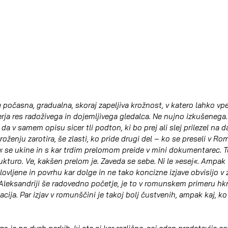
 počasna, gradualna, skoraj zapeljiva krožnost, v katero lahko vpel
rja res radoživega in dojemljivega gledalca. Ne nujno izkušenega. 
da v samem opisu sicer tli podton, ki bo prej ali slej prilezel na da
 kroženju zarotira, še zlasti, ko pride drugi del – ko se preseli v Ro
 se ukine in s kar trdim prelomom preide v mini dokumentarec. Tu 
ukturo. Ve, kakšen prelom je. Zaveda se sebe. Ni le »esej«. Ampak 
ljene in povrhu kar dolge in ne tako koncizne izjave obvisijo v zr
 v Aleksandriji še radovedno početje, je to v romunskem primeru hk
ja. Par izjav v romunščini je takoj bolj čustvenih, ampak kaj, ko