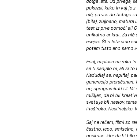
dolga leta. Od prvega, 
pokazal, kako in kaj je 
nič, pa vse do tistega z
(bila), zlajnano, matura 
test iz prve pomoči ali CP
unikatno enkrat. Za nič 
eseja«. Štiri leta smo sa
potem tisto eno samo »
Esej, napisan na roko in 
se ti sanjalo ni, ali si 
Nadudlaj se, napiflaj, p
generacijo preračunan. V
ne, sprogramirati UI. Mi 
mišljen, da bi bil kreativ
sveta
 je bil naslov, tem
Preširoko. Nealinejsko. 
Saj ne rečem, filmi so r
častno, lepo, smiselno, 
poskuse, kjer da bi bilo v 