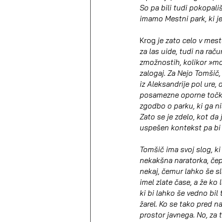
So pa bili tudi pokopališ
imamo Mestni park, ki j
Krog 
je zato celo v mest
za las uide, tudi na raču
zmožnostih, kolikor »mor
zalogaj. Za Nejo Tomšič, 
iz Aleksandrije pol ure,
posamezne oporne točke,
zgodbo o parku, ki ga ni
Zato se je zdelo, kot da 
uspešen kontekst pa bi m
Tomšič ima svoj slog, ki 
nekakšna naratorka, čepra
nekaj, čemur lahko še sl
imel zlate čase, a že ko
ki bi lahko še vedno bil 
žarel. Ko se tako pred n
prostor javnega. No, za t