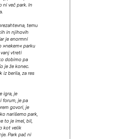
 ni več park. In 
a.
 prezahtevna, temu 
ih in njihovih 
ar je enormni 
i o »nekem« parku 
anj vtreti 
ako dobimo pa 
o je že konec. 
iz berila, za res 
 igra, je 
i forum, je pa 
rem govori, je 
hko narišemo park, 
to je imel, bil, 
 kot velik 
nje. Park pač ni 