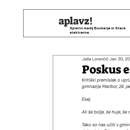
aplavz!
Spletni medij Bunkerja in Stare
elektrarne.
Jaša Lorenčič
Jan 30, 2
Poskus e
Kritiški premislek o upr
gimnazije Maribor, 24. j
Esej.
Ali še bolje, še huje, š
Tako so nas učili v gimnazi