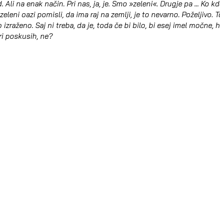
i na enak način. Pri nas, ja, je. Smo »zeleni«. Drugje pa ... Ko k
zeleni oazi pomisli, da ima raj na zemlji, je to nevarno. Poželjivo. T
o izraženo. Saj ni treba, da je, toda če bi bilo, bi esej imel močne,
ri poskusih, ne?