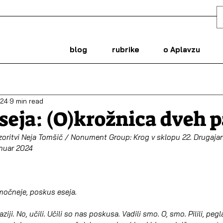
blog
rubrike
o Aplavzu
024
9 min read
seja: (O)krožnica dveh 
izoritvi Neja Tomšič / Nonument Group: Krog v sklopu 22. Drugajanja
anuar 2024
e močneje, poskus eseja.
ji. No, učili. Učili so nas poskusa. Vadili smo. O, smo. Pilili, peglali,