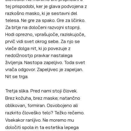
tej prispodobi, ker je glava podvojena z 
razkošno masko, ki je sestavni del 
telesa. Ne gre za spako. Gre za ličinko. 
Za bitje na določeni razvojni stopnji. 
Hodi oprezno, vprašujoče, raziskujoče, 
prvič vidi svet okrog sebe. Za njo se 
vleče dolga nit, ki jo povezuje z 
nedolžnostjo pravkar nastalega 
življenja. Nastopa zapeljivo. Toda svet 
vrača odgovor. Zapeljivec je zapeljan. 
Nit se trga.
Tretja slika. Pred nami stoji človek. 
Brez kožuha, brez maske; natančno 
oblikovan, formiran. Osvobojeno ali 
razkrito človeško telo? Težko rečemo. 
Vsekakor ranljivo. Ne moremo mu 
določiti spola in ta estetika lepega 