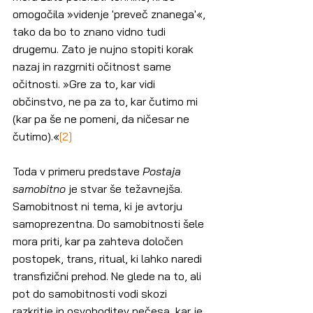
omogočila »videnje 'preveč znanega'«, 
tako da bo to znano vidno tudi 
drugemu. Zato je nujno stopiti korak 
nazaj in razgrniti očitnost same 
očitnosti. »Gre za to, kar vidi 
občinstvo, ne pa za to, kar čutimo mi 
(kar pa še ne pomeni, da ničesar ne 
čutimo).«
[2]
Toda v primeru predstave 
Postaja 
samobitno 
je stvar še težavnejša. 
Samobitnost ni tema, ki je avtorju 
samoprezentna. Do samobitnosti šele 
mora priti, kar pa zahteva določen 
postopek, trans, ritual, ki lahko naredi 
transfizični prehod. Ne glede na to, ali 
pot do samobitnosti vodi skozi 
razkritje in osvoboditev nečesa, kar je 