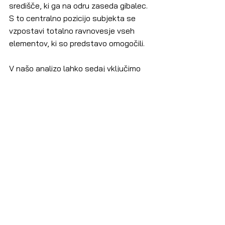
središče, ki ga na odru zaseda gibalec. 
S to centralno pozicijo subjekta se 
vzpostavi totalno ravnovesje vseh 
elementov, ki so predstavo omogočili.
V našo analizo lahko sedaj vključimo 
pomemben zorni kot, ki povezuje 
celotno predstavo in ga je koreograf 
poiskal v šamanski misli. Šamanski 
rituali se osredotočajo na procese 
ozaveščanja in duhovnega vodstva, s 
pomočjo katerega se odpirajo prehodi, 
tako imenovani transi, ki nas vodijo k 
duhovnemu in telesnemu ravnovesju. 
Duhovna pot je pravzaprav energetska 
pot, ki želi povrniti oziroma pridobiti 
ravnovesje telesa v vseh pogledih 
njegove duhovne, misleče in telesne 