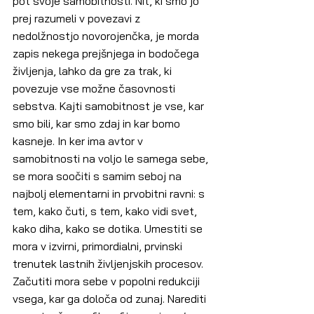
pot svoje samobitnosti. Nit, ki smo jo 
prej razumeli v povezavi z 
nedolžnostjo novorojenčka, je morda 
zapis nekega prejšnjega in bodočega 
življenja, lahko da gre za trak, ki 
povezuje vse možne časovnosti 
sebstva. Kajti samobitnost je vse, kar 
smo bili, kar smo zdaj in kar bomo 
kasneje. In ker ima avtor v 
samobitnosti na voljo le samega sebe, 
se mora soočiti s samim seboj na 
najbolj elementarni in prvobitni ravni: s 
tem, kako čuti, s tem, kako vidi svet, 
kako diha, kako se dotika. Umestiti se 
mora v izvirni, primordialni, prvinski 
trenutek lastnih življenjskih procesov. 
Začutiti mora sebe v popolni redukciji 
vsega, kar ga določa od zunaj. Narediti 