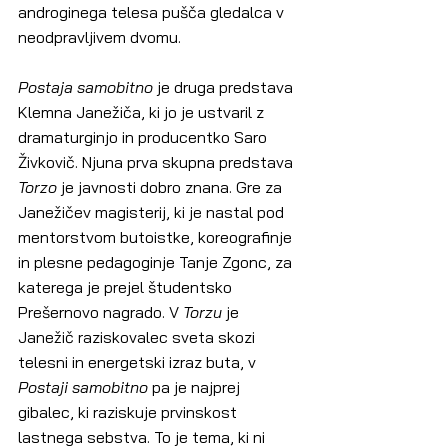
androginega telesa pušča gledalca v 
neodpravljivem dvomu.
Postaja samobitno 
je druga predstava 
Klemna Janežiča, ki jo je ustvaril z 
dramaturginjo in producentko Saro 
Živkovič. Njuna prva skupna predstava 
Torzo
 je javnosti dobro znana. Gre za 
Janežičev magisterij, ki je nastal pod 
mentorstvom butoistke, koreografinje 
in plesne pedagoginje Tanje Zgonc, za 
katerega je prejel študentsko 
Prešernovo nagrado. V 
Torzu
 je 
Janežič raziskovalec sveta skozi 
telesni in energetski izraz buta, v 
Postaji samobitno
 pa je najprej 
gibalec, ki raziskuje prvinskost 
lastnega sebstva. To je tema, ki ni 