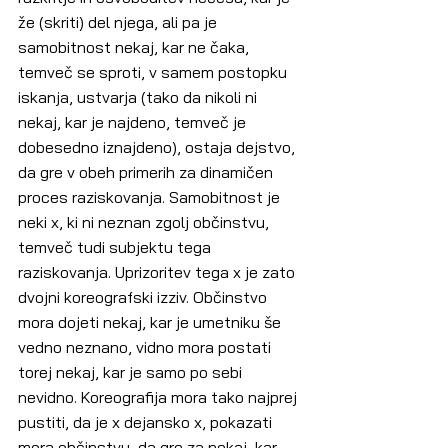
že (skriti) del njega, ali pa je 
samobitnost nekaj, kar ne čaka, 
temveč se sproti, v samem postopku 
iskanja, ustvarja (tako da nikoli ni 
nekaj, kar je najdeno, temveč je 
dobesedno iznajdeno), ostaja dejstvo, 
da gre v obeh primerih za dinamičen 
proces raziskovanja. Samobitnost je 
neki x, ki ni neznan zgolj občinstvu, 
temveč tudi subjektu tega 
raziskovanja. Uprizoritev tega x je zato 
dvojni koreografski izziv. Občinstvo 
mora dojeti nekaj, kar je umetniku še 
vedno neznano, vidno mora postati 
torej nekaj, kar je samo po sebi 
nevidno. Koreografija mora tako najprej 
pustiti, da je x dejansko x, pokazati 
mora občinstvu, da gre za nekaj, kar 