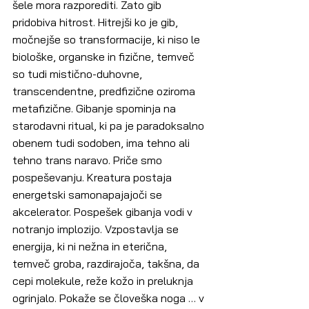
šele mora razporediti. Zato gib 
pridobiva hitrost. Hitrejši ko je gib, 
močnejše so transformacije, ki niso le 
biološke, organske in fizične, temveč 
so tudi mistično-duhovne, 
transcendentne, predfizične oziroma 
metafizične. Gibanje spominja na 
starodavni ritual, ki pa je paradoksalno 
obenem tudi sodoben, ima tehno ali 
tehno trans naravo. Priče smo 
pospeševanju. Kreatura postaja 
energetski samonapajajoči se 
akcelerator. Pospešek gibanja vodi v 
notranjo implozijo. Vzpostavlja se 
energija, ki ni nežna in eterična, 
temveč groba, razdirajoča, takšna, da 
cepi molekule, reže kožo in preluknja 
ogrinjalo. Pokaže se človeška noga … v 