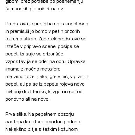
gibom, brez potrebe po posnemanju 
šamanskih plesnih ritualov.
Predstava je prej gibalna kakor plesna 
in premislili jo bomo v petih prizorih 
oziroma slikah. Začetek predstave se 
izteče v pripravo scene: posipa se 
pepel, izrisuje se prizorišče, 
vzpostavlja se oder na odru. Opravka 
imamo z močno metaforo 
metamorfoze: nekaj gre v nič, v prah in 
pepel, ali pa se iz pepela rojeva novo 
življenje kot feniks, ki zgori in se rodi 
ponovno ali na novo.
Prva slika. Na pepelnem obzorju 
nastopa kreatura amorfne podobe. 
Nekakšno bitje s težkim kožuhom. 