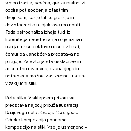
simbolizacije, 
agalma
, gre za realno, ki 
odpira pot soočenja z lastnim 
dvojnikom, kar je lahko grožnja in 
dezintegracija subjektove realnosti. 
Toda psihoanaliza izhaja tudi iz 
korenitega neustrezanja organizma in 
okolja ter subjektove necelovitosti, 
čemur pa Janežičeva predstava ne 
pritrjuje. Za avtorja sta uskladitev in 
absolutno ravnovesje zunanjega in 
notranjega možna, kar izrecno ilustrira 
v zaključni sliki.
Peta slika. V sklepnem prizoru se 
predstava najbolj približa ilustraciji 
Dalíjevega dela 
Postaja Perpignan
. 
Odrska kompozicija posnema 
kompozicijo na sliki. Vse je usmerjeno v 