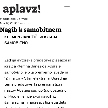
aplavz!
Magdalena Germek
Mar 12, 2020
8 min read
Nagib k samobitnem
KLEMEN JANEŽIČ: POSTAJA 
SAMOBITNO
Zadnja avtorska predstava plesalca in 
igralca Klemna Janežiča 
Postaja 
samobitno
 je bila premierno izvedena 
12. marca v Stari elektrarni. Osrednja 
tema predstave, ki jo enigmatični 
naslov 
Postaja samobitno 
dosledno 
priklicuje, jemlje svoj navdih iz 
šamanizma in nadrealističnega dela 