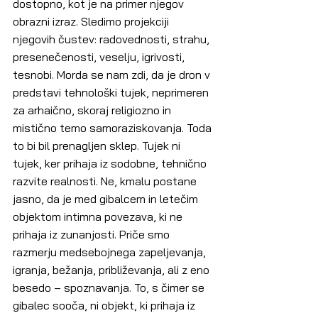
dostopno, kot je na primer njegov 
obrazni izraz. Sledimo projekciji 
njegovih čustev: radovednosti, strahu, 
presenečenosti, veselju, igrivosti, 
tesnobi. Morda se nam zdi, da je dron v 
predstavi tehnološki tujek, neprimeren 
za arhaično, skoraj religiozno in 
mistično temo samoraziskovanja. Toda 
to bi bil prenagljen sklep. Tujek ni 
tujek, ker prihaja iz sodobne, tehnično 
razvite realnosti. Ne, kmalu postane 
jasno, da je med gibalcem in letečim 
objektom intimna povezava, ki ne 
prihaja iz zunanjosti. Priče smo 
razmerju medsebojnega zapeljevanja, 
igranja, bežanja, približevanja, ali z eno 
besedo – spoznavanja. To, s čimer se 
gibalec sooča, ni objekt, ki prihaja iz 