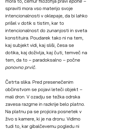
mora to, čemur filozofija pravi 
epohe
 – 
spraviti mora vso materijo svoje 
intencionalnosti v oklepaje, da bi lahko 
prišel v dotik s tistim, kar to 
intencionalnost do zunanjosti in sveta 
konstituira. Poudarek tako ni na tem, 
kaj subjekt vidi, kaj sliši, česa se 
dotika, kaj doživlja, kaj čuti, temveč na 
tem, da to – paradoksalno – počne 
ponovno prvič
.
Četrta slika. Pred presenečenim 
občinstvom se pojavi leteči objekt – 
mali dron. V ozadju se težka odrska 
zavesa razgrne in razkrije belo platno. 
Na platnu pa se projicira posnetek v 
živo s kamere, ki je na dronu. Vidimo 
tudi to, kar gibalčevemu pogledu ni 