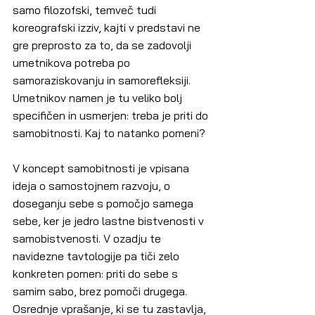
samo filozofski, temveč tudi 
koreografski izziv, kajti v predstavi ne 
gre preprosto za to, da se zadovolji 
umetnikova potreba po 
samoraziskovanju in samorefleksiji. 
Umetnikov namen je tu veliko bolj 
specifičen in usmerjen: treba je priti do 
samobitnosti. Kaj to natanko pomeni?
V koncept samobitnosti je vpisana 
ideja o samostojnem razvoju, o 
doseganju sebe s pomočjo samega 
sebe, ker je jedro lastne bistvenosti v 
samobistvenosti. V ozadju te 
navidezne tavtologije pa tiči zelo 
konkreten pomen: priti do sebe s 
samim sabo, brez pomoči drugega. 
Osrednje vprašanje, ki se tu zastavlja, 