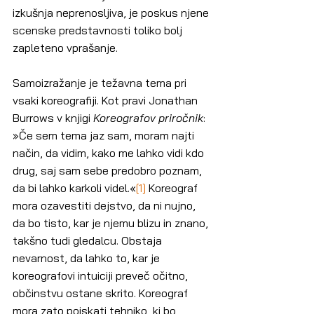
izkušnja neprenosljiva, je poskus njene 
scenske predstavnosti toliko bolj 
zapleteno vprašanje.
Samoizražanje je težavna tema pri 
vsaki koreografiji. Kot pravi Jonathan 
Burrows v knjigi 
Koreografov priročnik
: 
»Če sem tema jaz sam, moram najti 
način, da vidim, kako me lahko vidi kdo 
drug, saj sam sebe predobro poznam, 
da bi lahko karkoli videl.«
[1]
 Koreograf 
mora ozavestiti dejstvo, da ni nujno, 
da bo tisto, kar je njemu blizu in znano, 
takšno tudi gledalcu. Obstaja 
nevarnost, da lahko to, kar je 
koreografovi intuiciji preveč očitno, 
občinstvu ostane skrito. Koreograf 
mora zato poiskati tehniko, ki bo 