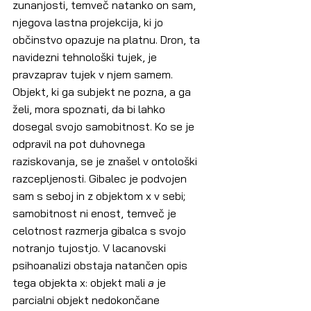
zunanjosti, temveč natanko on sam, 
njegova lastna projekcija, ki jo 
občinstvo opazuje na platnu. Dron, ta 
navidezni tehnološki tujek, je 
pravzaprav tujek v njem samem. 
Objekt, ki ga subjekt ne pozna, a ga 
želi, mora spoznati, da bi lahko 
dosegal svojo samobitnost. Ko se je 
odpravil na pot duhovnega 
raziskovanja, se je znašel v ontološki 
razcepljenosti. Gibalec je podvojen 
sam s seboj in z objektom x v sebi; 
samobitnost ni enost, temveč je 
celotnost razmerja gibalca s svojo 
notranjo tujostjo. V lacanovski 
psihoanalizi obstaja natančen opis 
tega objekta x: objekt mali 
a
 je 
parcialni objekt nedokončane 