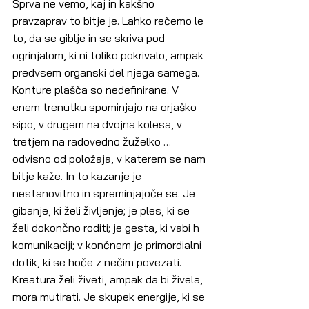
Sprva ne vemo, kaj in kakšno 
pravzaprav to bitje je. Lahko rečemo le 
to, da se giblje in se skriva pod 
ogrinjalom, ki ni toliko pokrivalo, ampak 
predvsem organski del njega samega. 
Konture plašča so nedefinirane. V 
enem trenutku spominjajo na orjaško 
sipo, v drugem na dvojna kolesa, v 
tretjem na radovedno žuželko … 
odvisno od položaja, v katerem se nam 
bitje kaže. In to kazanje je 
nestanovitno in spreminjajoče se. Je 
gibanje, ki želi življenje; je ples, ki se 
želi dokončno roditi; je gesta, ki vabi h 
komunikaciji; v končnem je primordialni 
dotik, ki se hoče z nečim povezati. 
Kreatura želi živeti, ampak da bi živela, 
mora mutirati. Je skupek energije, ki se 