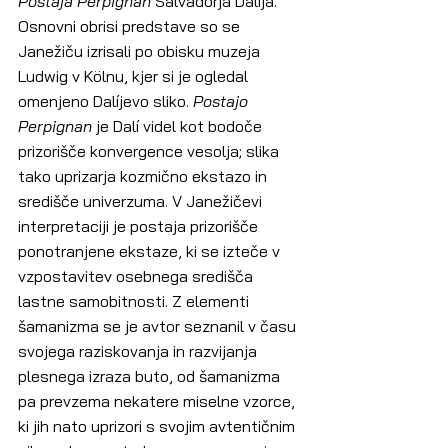
Postaja Perpignan
 Salvadorja Dalíja. 
Osnovni obrisi predstave so se 
Janežiču izrisali po obisku muzeja 
Ludwig v Kölnu, kjer si je ogledal 
omenjeno Dalíjevo sliko. 
Postajo 
Perpignan
 je Dalí videl kot bodoče 
prizorišče konvergence vesolja; slika 
tako uprizarja kozmično ekstazo in 
središče univerzuma. V Janežičevi 
interpretaciji je postaja prizorišče 
ponotranjene ekstaze, ki se izteče v 
vzpostavitev osebnega središča 
lastne samobitnosti. Z elementi 
šamanizma se je avtor seznanil v času 
svojega raziskovanja in razvijanja 
plesnega izraza buto, od šamanizma 
pa prevzema nekatere miselne vzorce, 
ki jih nato uprizori s svojim avtentičnim 