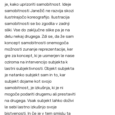
je, kako uprizoriti samobitnost. Ideje 
samobitnosti Janežič ne razvija skozi 
ilustrirajočo koreografijo. Ilustracija 
samobitnosti se bo zgodila v zadnji 
sliki. Vse do zaključne slike pa je na 
delu nekaj drugega. Zdi se, da že sam 
koncept samobitnosti onemogoča 
možnosti zunanje reprezentacije, ker 
gre za koncept, ki je usmerjen le nase 
oziroma na intervencijo subjekta k 
lastni subjektivnosti. Objekt subjekta 
je natanko subjekt sam in to, kar 
subjekt dojame kot svojo 
samobitnost, je izkušnja, ki je ni 
mogoče podariti drugemu ali prestaviti 
na drugega. Vsak subjekt lahko doživi 
le sebi lastno izkušnjo svoje 
bistvenosti. In če je v tem smislu ta 