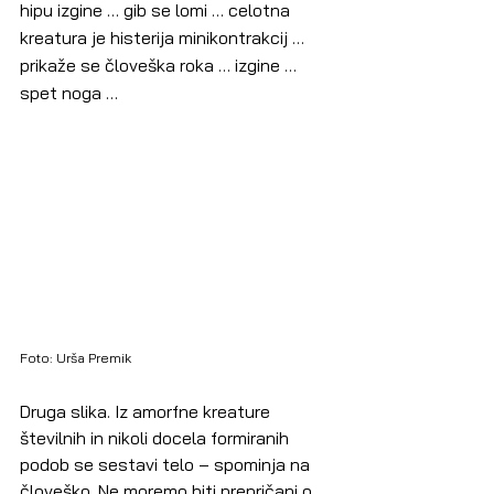
hipu izgine … gib se lomi … celotna 
kreatura je histerija minikontrakcij … 
prikaže se človeška roka … izgine … 
spet noga …
Foto: Urša Premik
Druga slika. Iz amorfne kreature 
številnih in nikoli docela formiranih 
podob se sestavi telo – spominja na 
človeško. Ne moremo biti prepričani o 