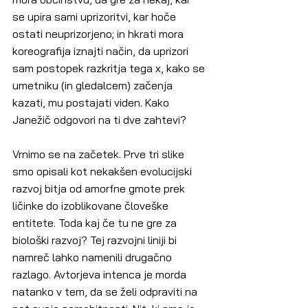
se upira sami uprizoritvi, kar hoče 
ostati neuprizorjeno; in hkrati mora 
koreografija iznajti način, da uprizori 
sam postopek razkritja tega x, kako se 
umetniku (in gledalcem) začenja 
kazati, mu postajati viden. Kako 
Janežič odgovori na ti dve zahtevi?
Vrnimo se na začetek. Prve tri slike 
smo opisali kot nekakšen evolucijski 
razvoj bitja od amorfne gmote prek 
ličinke do izoblikovane človeške 
entitete. Toda kaj če tu ne gre za 
biološki razvoj? Tej razvojni liniji bi 
namreč lahko namenili drugačno 
razlago. Avtorjeva intenca je morda 
natanko v tem, da se želi odpraviti na 