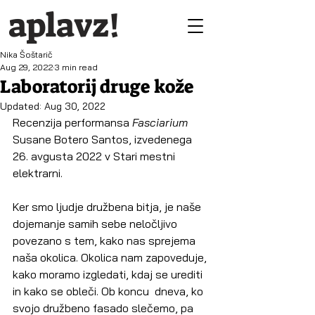
aplavz!
Nika Šoštarič
Aug 29, 2022
3 min read
Laboratorij druge kože
Updated:
Aug 30, 2022
Recenzija performansa 
Fasciarium 
Susane Botero Santos, izvedenega 
26. avgusta 2022 v Stari mestni 
elektrarni.
Ker smo ljudje družbena bitja, je naše 
dojemanje samih sebe neločljivo  
povezano s tem, kako nas sprejema 
naša okolica. Okolica nam zapoveduje,  
kako moramo izgledati, kdaj se urediti 
in kako se obleči. Ob koncu  dneva, ko 
svojo družbeno fasado slečemo, pa 