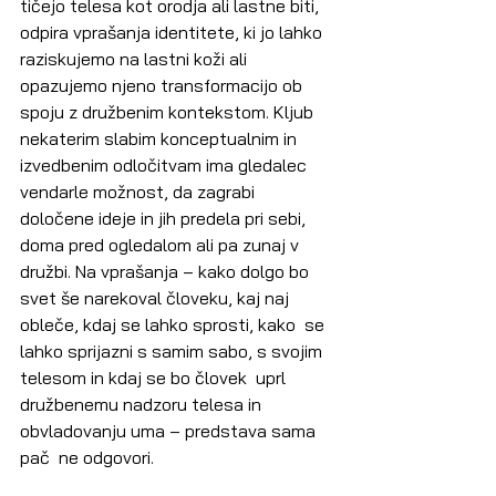
tičejo telesa kot orodja ali lastne biti,  
odpira vprašanja identitete, ki jo lahko 
raziskujemo na lastni koži ali  
opazujemo njeno transformacijo ob 
spoju z družbenim kontekstom. Kljub  
nekaterim slabim konceptualnim in 
izvedbenim odločitvam ima gledalec  
vendarle možnost, da zagrabi 
določene ideje in jih predela pri sebi,  
doma pred ogledalom ali pa zunaj v 
družbi. Na vprašanja – kako dolgo bo  
svet še narekoval človeku, kaj naj 
obleče, kdaj se lahko sprosti, kako  se 
lahko sprijazni s samim sabo, s svojim 
telesom in kdaj se bo človek  uprl 
družbenemu nadzoru telesa in 
obvladovanju uma – predstava sama 
pač  ne odgovori.