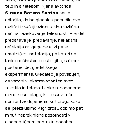
telo in s telesom. Njena avtorica 
Susana Botero Santos
  se je 
odločila, da bo gledalcu ponudila dve 
različni izkušnji oziroma  dva različna 
načina raziskovanja telesnosti. Prvi del 
predstave je  predavanje, nekakšna 
refleksija drugega dela, ki pa je 
umetniška  instalacija, po kateri se 
lahko občinstvo prosto giba, s čimer 
postane  del gledališkega 
eksperimenta. Gledalec je povabljen, 
da vstopi v  ekstravaganten svet 
tekstila in telesa. Lahko si nadenemo 
razne kose  blaga, ki jih skozi lečo 
uprizoritve dojamemo kot drugo kožo, 
se  preizkusimo v igri zrcal, dobimo pet 
minut neprekinjene pozornosti v  
diagnostičnem centru in podobno. 