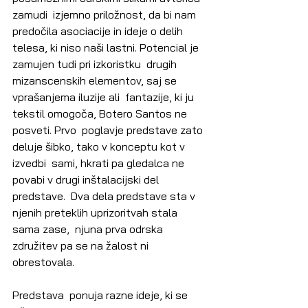
zamudi  izjemno priložnost, da bi nam 
predočila asociacije in ideje o delih  
telesa, ki niso naši lastni. Potencial je 
zamujen tudi pri izkoristku  drugih 
mizanscenskih elementov, saj se 
vprašanjema iluzije ali  fantazije, ki ju 
tekstil omogoča, Botero Santos ne 
posveti. Prvo  poglavje predstave zato 
deluje šibko, tako v konceptu kot v 
izvedbi  sami, hkrati pa gledalca ne 
povabi v drugi inštalacijski del 
predstave.  Dva dela predstave sta v 
njenih preteklih uprizoritvah stala 
sama zase,  njuna prva odrska 
združitev pa se na žalost ni 
obrestovala.
Predstava  ponuja razne ideje, ki se 