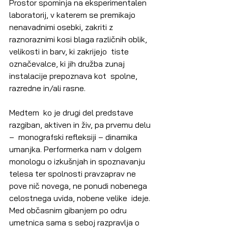
Prostor spominja na eksperimentalen  
laboratorij, v katerem se premikajo 
nenavadnimi osebki, zakriti z  
raznoraznimi kosi blaga različnih oblik, 
velikosti in barv, ki zakrijejo  tiste 
označevalce, ki jih družba zunaj 
instalacije prepoznava kot  spolne, 
razredne in/ali rasne.
Medtem  ko je drugi del predstave 
razgiban, aktiven in živ, pa prvemu delu 
–  monografski refleksiji – dinamika 
umanjka. Performerka nam v dolgem  
monologu o izkušnjah in spoznavanju 
telesa ter spolnosti pravzaprav ne  
pove nič novega, ne ponudi nobenega 
celostnega uvida, nobene velike  ideje. 
Med občasnim gibanjem po odru 
umetnica sama s seboj razpravlja o  