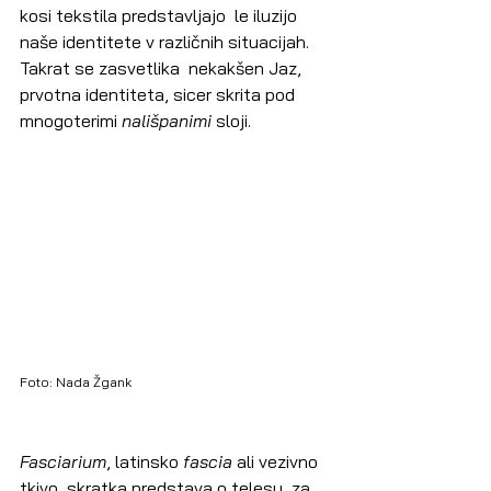
kosi tekstila predstavljajo  le iluzijo 
naše identitete v različnih situacijah. 
Takrat se zasvetlika  nekakšen Jaz, 
prvotna identiteta, sicer skrita pod 
mnogoterimi 
nališpanimi
 sloji.
Foto: Nada Žgank
Fasciarium
, latinsko 
fascia 
ali vezivno 
tkivo, skratka predstava o telesu, za 