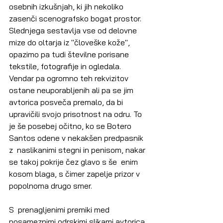
osebnih izkušnjah, ki jih nekoliko 
zasenči scenografsko bogat prostor.  
Slednjega sestavlja vse od delovne 
mize do oltarja iz "človeške kože",  
opazimo pa tudi številne porisane 
tekstile, fotografije in ogledala.  
Vendar pa ogromno teh rekvizitov 
ostane neuporabljenih ali pa se jim  
avtorica posveča premalo, da bi 
upravičili svojo prisotnost na odru. To  
je še posebej očitno, ko se Botero 
Santos odene v nekakšen predpasnik 
z  naslikanimi stegni in penisom, nakar 
se takoj pokrije čez glavo s še  enim 
kosom blaga, s čimer zapelje prizor v 
popolnoma drugo smer.
S  prenagljenimi premiki med 
posameznimi odrskimi slikami avtorica 