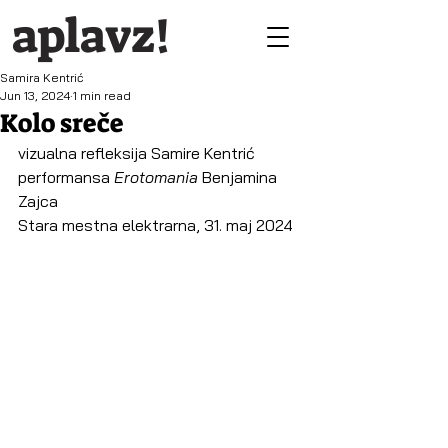
aplavz!
Samira Kentrić
Jun 13, 2024
1 min read
Kolo sreče
vizualna refleksija Samire Kentrić 
performansa 
Erotomania
 Benjamina 
Zajca
Stara mestna elektrarna, 31. maj 2024