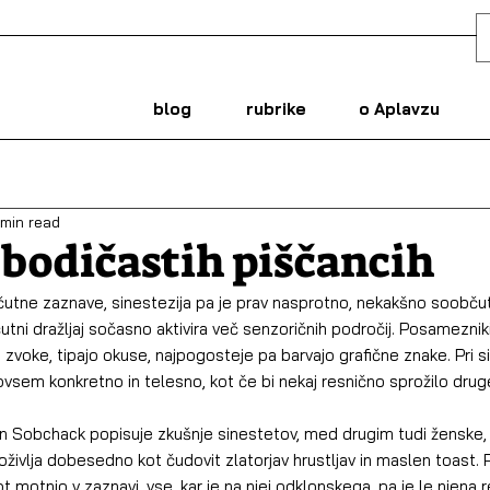
blog
rubrike
o Aplavzu
 min read
bodičastih piščancih
 čutne zaznave, sinestezija pa je prav nasprotno, nekakšno soobčut
čutni dražljaj sočasno aktivira več senzoričnih področij. Posamezniki,
voke, tipajo okuse, najpogosteje pa barvajo grafične znake. Pri sine
vsem konkretno in telesno, kot če bi nekaj resnično sprožilo drug
an Sobchack popisuje zkušnje sinestetov, med drugim tudi ženske, k
življa dobesedno kot čudovit zlatorjav hrustljav in maslen toast.
t motnjo v zaznavi, vse, kar je na njej odklonskega, pa je le njena r