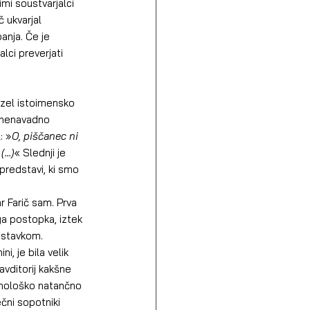
imi soustvarjalci 
 ukvarjal 
anja. Če je 
lci preverjati 
vzel istoimensko 
o nenavadno 
: »
O, piščanec ni 
...)
« Slednji je 
 predstavi, ki smo 
r Farič sam. Prva 
ga postopka, iztek 
astavkom. 
, je bila velik 
avditorij kakšne 
inološko natančno 
ni sopotniki 