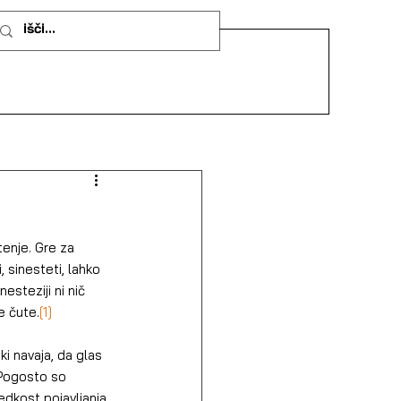
enje. Gre za 
 sinesteti, lahko 
steziji ni nič 
e čute.
[1]
i navaja, da glas 
 Pogosto so 
edkost pojavljanja. 