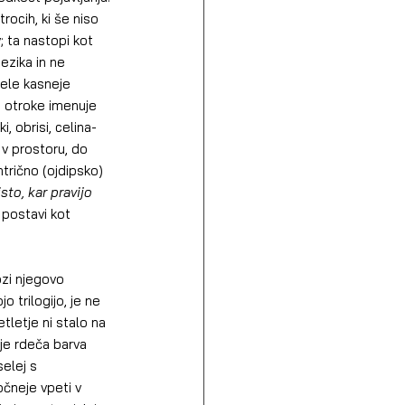
rocih, ki še niso 
 ta nastopi kot 
ezika in ne 
ele kasneje 
 otroke imenuje 
, obrisi, celina-
 v prostoru, do 
trično (ojdipsko) 
to, kar pravijo 
postavi kot 
ozi njegovo 
jo trilogijo, je ne 
letje ni stalo na 
je rdeča barva 
elej s 
čneje vpeti v 