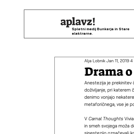
aplavz!
Spletni medij Bunkerja in Stare
elektrarne.
Alja Lobnik
Jan 11, 2019
4
Drama o 
Anestezija je prekinitev
doživljanje, pri katerem 
denimo vonjajo nekatere z
metaforičnega, vse je po
V 
Carnal Thoughts
 Vivi
in smeh svojega moža do
sinestezijo označevali ko