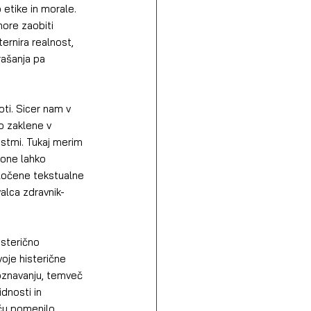
 etike in morale. 
more zaobiti 
ernira realnost, 
rašanja pa 
ti. Sicer nam v 
o zaklene v 
stmi. Tukaj merim 
kone lahko 
oločene tekstualne 
valca zdravnik-
sterično 
voje histerične 
poznavanju, temveč 
dnosti in 
šču pomenilo 