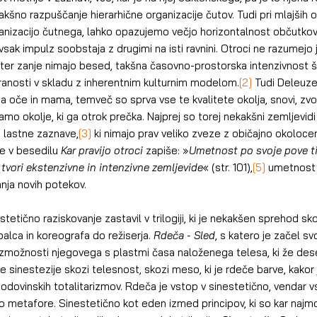
kakšno razpuščanje hierarhične organizacije čutov. Tudi pri mlajših ot
anizacijo čutnega, lahko opazujemo večjo horizontalnost občutkov;
 vsak impulz soobstaja z drugimi na isti ravnini. Otroci ne razumejo j
 ter zanje nimajo besed, takšna časovno-prostorska intenzivnost š
iranosti v skladu z inherentnim kulturnim modelom.
[2]
 Tudi Deleuze
sta oče in mama, temveč so sprva vse te kvalitete okolja, snovi, zvoki
samo okolje, ki ga otrok prečka. Najprej so torej nekakšni zemljevidi
a lastne zaznave,
[3]
 ki nimajo prav veliko zveze z običajno okolocen
ze v besedilu
 Kar pravijo otroci 
zapiše: »
Umetnost po svoje pove tis
a tvori ekstenzivne in intenzivne zemljevide
« (str. 101),
[5]
 umetnost 
nja novih potekov.
estetično raziskovanje zastavil v trilogiji, ki je nekakšen sprehod sk
alca in koreografa do režiserja.
 Rdeča - Sled
, s katero je začel svo
zmožnosti njegovega s plastmi časa naloženega telesa, ki že deset
e sinestezije skozi telesnost, skozi meso, ki je rdeče barve, kakor 
godovinskih totalitarizmov. Rdeča je vstop v sinestetično, vendar vs
 metafore. Sinestetično kot eden izmed principov, ki so kar najmo