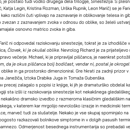
 je postalo tudi vodilo drugega dela trilogije, 
Sinestezija
. S plesn
ć, Katja Legin, Kristina Rozman, Urška Rupnik, Leon Marič) se je Farič
ko različni čuti vplivajo na zaznavanje in oblikovanje telesa in gib
 zvezan z zaznavanjem zvoka v odnosu do oblike, so želeli ustvarja
amajale osnovno matrico zvoka in giba.
Farič ni odpovedal raziskovanju sinestezije, tokrat je za izhodišče 
ca, 
Človek, ki je okušal oblike
. Nevrolog Richard je za prijateljev
ravo večerje. Michael, ki je pripravljal piščanca, je naenkrat potožil
m, da je okus piščanca bolj bodičast, vendar ni, postal je okrogel (
oblike in ga prostorsko dimenzioniral. Gre hkrati za zadnji prizor v
mna Janežiča, Iztoka Drabika Juga in Tomaža Gubenška.
 precej zalagalo s popisi iz knjige, ki jih je dramaturško obdelal ka
ogiji sta izšli iz raziskovanja sinestezije kot nekakšnega gledališke
l nekakšno dramsko izvedbo z razmeroma klasičnim gledališkim n
ega, v katerem kar mrgolijo nevrološko izrazje in medicinski termini
lce, marveč tudi za slušatelje. Nekako je vse skupaj spominjalo na 
o pogosto razkazovali bolnikove simptome in v dolgih pasusih term
anamnezo. Odmerjenost besednega instrumentarija so prebadali več