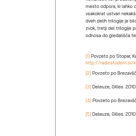
mesto odpora, ki lahko 
vsakokrat ustvari nekakš
dveh delih trilogije je bil
zvok, tretji del trilogi
odnosa do gledališča ter
[1]
 Povzeto po Stopar, Kat
http://radiostudent.si/k
[2]
 Povzeto po Brezavšče
[3]
 Deleuze, Gilles. 2010.
[4]
 Povzeto po Brezavšče
[5]
 Deleuze, Gilles. 2010.