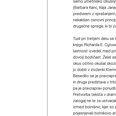
samo umetniško izkušnjo,
(Barbara Kanc, Kaja Janji
predvsem z vprašanjem, ka
nekakšen osnovni princip
drugačne sprege, ki bi z
Tudi pri tretjem delu se 
knjigo Richarda E. Cytowi
lastnost izvedel med prip
dovolj bodičast. Želel se
okus očitno okušal skozi 
jo dobili v zloženki Kle
Besedilo se je pravzaprav
in druga predstava v tril
pa je pravzaprav ponudi
Pretvorba teksta v dramsk
zalogaj ne le za ustvarja
izmed bolnišnic, kjer s
pojasnjevali bolnikovo 