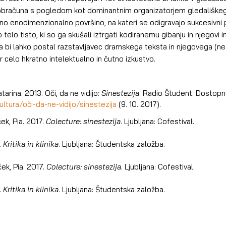
obračuna s pogledom kot dominantnim organizatorjem gledališkega 
no enodimenzionalno površino, na kateri se odigravajo sukcesivni pr
o telo tisto, ki so ga skušali iztrgati kodiranemu gibanju in njegovi int
je pa bi lahko postal razstavljavec dramskega teksta in njegovega (
 celo hkratno intelektualno in čutno izkustvo.
arina. 2013. Oči, da ne vidijo: 
Sinestezija
. Radio Študent. Dostopn
ultura/oči-da-ne-vidijo/sinestezija
 (9. 10. 2017).
k, Pia. 2017. 
Colecture: sinestezija
. Ljubljana: Cofestival.
 
Kritika in klinika
. Ljubljana: Študentska založba.
k, Pia. 2017. 
Colecture: sinestezija
. Ljubljana: Cofestival.
 
Kritika in klinika
. Ljubljana: Študentska založba.