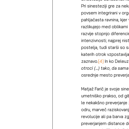
Pri sinesteziji gre za ne
povsem integrirani v org
pahljačasta ravnina, kjer
razlikujejo med oblikami
razvije stopnjo diferenc
intenzivnosti; najprej ni
postelja, tudi starši so 
katerih otrok vzpostavlj
zaznavo.
[4]
 In ko Deleu
otroci (...) tako, da sam
osrednje mesto preverja
Matjaž Farič je svoje sin
umetniško prakso, od gib
le nekakšno preverjanje 
odru, marveč raziskovanj
revolucije ali pa barva z
preverjanjem distance do