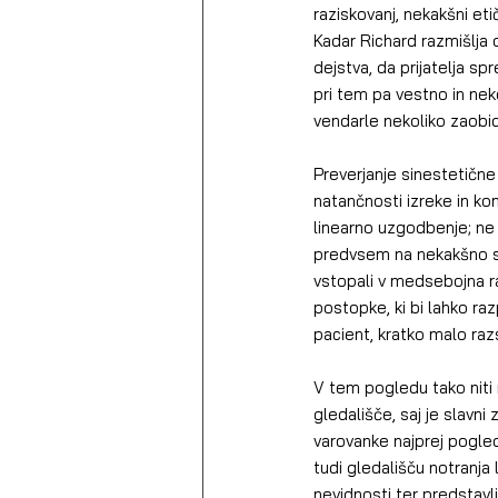
raziskovanj, nekakšni eti
Kadar Richard razmišlja 
dejstva, da prijatelja s
pri tem pa vestno in nek
vendarle nekoliko zaobid
Preverjanje sinestetične
natančnosti izreke in ko
linearno uzgodbenje; ne
predvsem na nekakšno sos
vstopali v medsebojna ra
postopke, ki bi lahko raz
pacient, kratko malo razs
V tem pogledu tako niti 
gledališče, saj je slavni
varovanke najprej pogled
tudi gledališču notranja
nevidnosti ter predstavlj