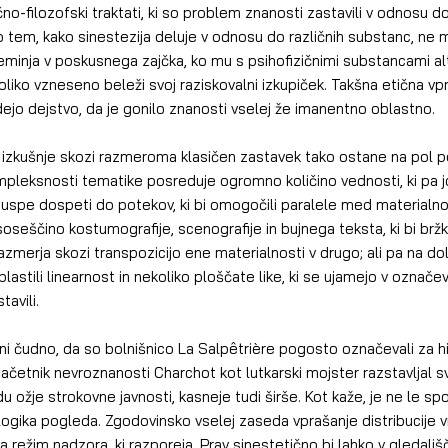
čno-filozofski traktati, ki so problem znanosti zastavili v odnosu do
o tem, kako sinestezija deluje v odnosu do različnih substanc, ne 
preminja v poskusnega zajčka, ko mu s psihofizičnimi substancami alt
oliko vzneseno beleži svoj raziskovalni izkupiček. Takšna etična vp
ejo dejstvo, da je gonilo znanosti vselej že imanentno oblastno.
 izkušnje skozi razmeroma klasičen zastavek tako ostane na pol po
mpleksnosti tematike posreduje ogromno količino vednosti, ki pa j
 uspe dospeti do potekov, ki bi omogočili paralele med materialno
eščino kostumografije, scenografije in bujnega teksta, ki bi brž
zmerja skozi transpozicijo ene materialnosti v drugo; ali pa na d
plastili linearnost in nekoliko ploščate like, ki se ujamejo v označe
tavili.
ni čudno, da so bolnišnico La Salpêtrière pogosto označevali za hi
 začetnik nevroznanosti Charchot kot lutkarski mojster razstavljal s
u ožje strokovne javnosti, kasneje tudi širše. Kot kaže, je ne le s
 logika pogleda. Zgodovinsko vselej zaseda vprašanje distribucije vi
a režim nadzora, ki razporeja. Prav sinestetično bi lahko v gledali