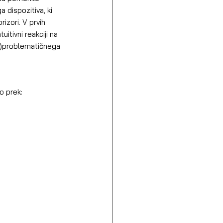
dispozitiva, ki 
izori. V prvih 
uitivni reakciji na 
ne)problematičnega 
o prek: 