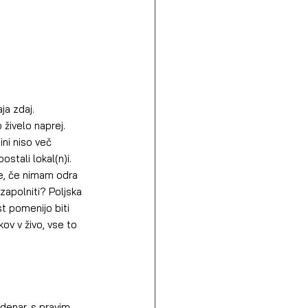
ja zdaj. 
živelo naprej. 
ni niso več 
stali lokal(n)i. 
Kje, če nimam odra 
zapolniti? Poljska 
t pomenijo biti 
ov v živo, vse to 
 denar, s pravim 