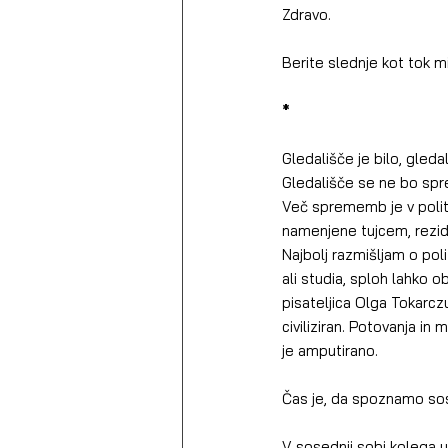
Zdravo.
Berite slednje kot tok mis
*
Gledališče je bilo, gleda
Gledališče se ne bo sprem
Več sprememb je v politi
namenjene tujcem, rezide
Najbolj razmišljam o poli
ali studia, sploh lahko o
pisateljica Olga Tokarczu
civiliziran. Potovanja in
je amputirano.
Čas je, da spoznamo so
V sosednji sobi kolega um