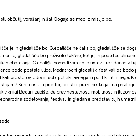
li, občutij, vprašanj in šal. Dogaja se med, z mislijo po.
lišče je in gledališče bo. Gledališče ne čaka po, gledališče se doga
enilo, gledališče bo preživelo takšno, kot je, in postdisciplinarno 
kah obstajanja. Gledališki nomadizem se je ustavil, rezidence v tuji
nce bodo postale ulice. Mednarodni gledališki festivali pa bodo po
tikah prostorov, odra in sob, politiki javnega in politiki intimnega. 
bstajam? Komu ostaja prostor, prostor praznine, ki ga ima privilegij 
k v knjigi Beguni zapiše, da prav nestalnost, mobilnost in iluzornos
 mednarodna sodelovanja, festivali in gledanje predstav tujih umetnik
sede.
etnik pripravlja predstavo, ki nazorno prikaže, kako se tiska pravi