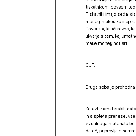
tiskalnikom, povsem legal
Tiskalniki imajo sedaj si
money-maker. Za inspira
Poverty«, ki uči revne, ka
ukvarja s tem, kaj umetn
make money not art.
CUT.
Druga soba je prehodna
Kolektiv amaterskih datai
in s spleta prenesel vse 
vizualnega materiala bo
daleč, pripravljajo namr