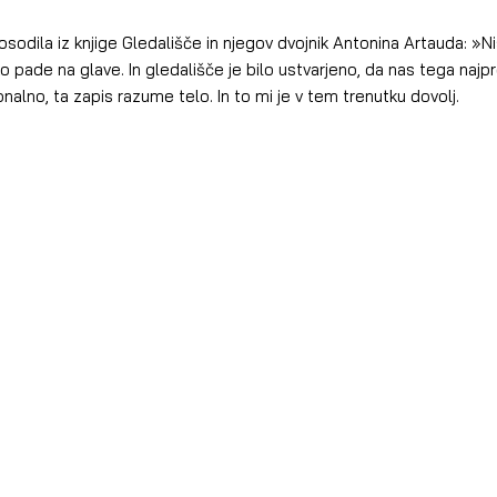
sodila iz knjige Gledališče in njegov dvojnik Antonina Artauda: »N
pade na glave. In gledališče je bilo ustvarjeno, da nas tega najpr
alno, ta zapis razume telo. In to mi je v tem trenutku dovolj.