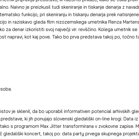
no. Naivno je preizkusil tudi skeniranje in tiskanje denarja z navad
stematsko funkcijo, pri skeniranju in tiskanju denarja prek natisnjen
cijo in raziskavo gleda film nizozemskega umetnika Renza Marten
ko za denar izkoristiti svoj največji vir: revščino. Kolega umetnik se
ost napravi, kot kaj pove. Tako bo prva predstava takoj po, točno t
 soba.
stov je sklenil, da bo uporabil informativen potencial arhivskih gle
predstave, ki jih ponujajo slovenski gledališki on-line krogi. Data i
 tako s programom Max Jitter transformirana v zvokovne zapise. Mi
eč gledališki koncert, takoj po: data party prvega skupnega projekt