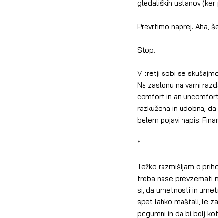
gledaliških ustanov (ker
Prevrtimo naprej. Aha, š
Stop.
V tretji sobi se skušajmo 
Na zaslonu na varni razd
comfort in an uncomforta
razkužena in udobna, da 
belem pojavi napis: Finan
*
Težko razmišljam o prihod
treba nase prevzemati nov
si, da umetnosti in umetni
spet lahko maštali, le za 
pogumni in da bi bolj kot