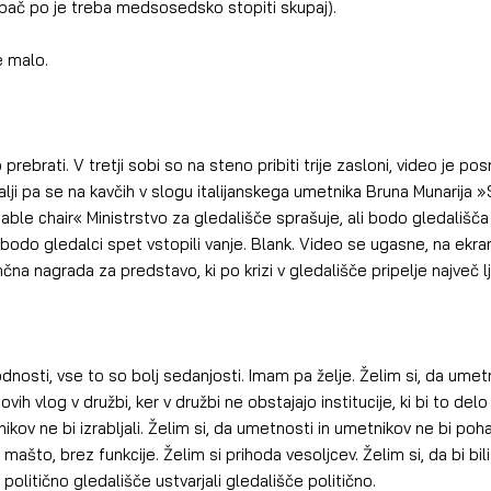
 pač po je treba medsosedsko stopiti skupaj).
e malo.
prebrati. V tretji sobi so na steno pribiti trije zasloni, video je posne
alji pa se na kavčih v slogu italijanskega umetnika Bruna Munarija »
ble chair« Ministrstvo za gledališče sprašuje, ali bodo gledališča 
bodo gledalci spet vstopili vanje. Blank. Video se ugasne, na ekra
čna nagrada za predstavo, ki po krizi v gledališče pripelje največ lj
nosti, vse to so bolj sedanjosti. Imam pa želje. Želim si, da umetn
ih vlog v družbi, ker v družbi ne obstajajo institucije, ki bi to delo
kov ne bi izrabljali. Želim si, da umetnosti in umetnikov ne bi pohabi
mašto, brez funkcije. Želim si prihoda vesoljcev. Želim si, da bi bili
 politično gledališče ustvarjali gledališče politično.