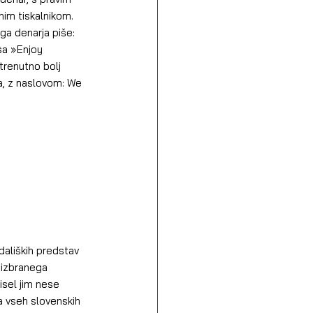
nim tiskalnikom. 
ega denarja piše: 
sa »Enjoy 
 trenutno bolj 
a, z naslovom: We 
daliških predstav 
z izbranega 
sel jim nese 
a vseh slovenskih 