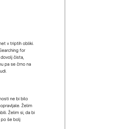
t v triptih obliki. 
Searching for 
dovolj čista, 
nu pa se črno na 
udi.
osti ne bi bilo 
 opravljale. Želim 
li. Želim si, da bi 
 po še bolj 