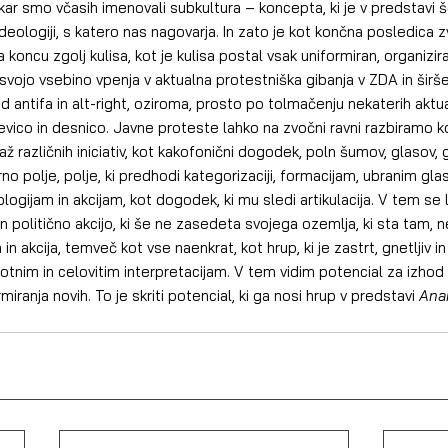
kar smo včasih imenovali subkultura – koncepta, ki je v predstavi 
 ideologiji, s katero nas nagovarja. In zato je kot končna posledica 
a koncu zgolj kulisa, kot je kulisa postal vsak uniformiran, organizir
svojo vsebino vpenja v aktualna protestniška gibanja v ZDA in širše
d antifa in alt-right, oziroma, prosto po tolmačenju nekaterih aktual
evico in desnico. Javne proteste lahko na zvočni ravni razbiramo k
 različnih iniciativ, kot kakofonični dogodek, poln šumov, glasov, g
orno polje, polje, ki predhodi kategorizaciji, formacijam, ubranim g
logijam in akcijam, kot dogodek, ki mu sledi artikulacija. V tem se 
n politično akcijo, ki še ne zasedeta svojega ozemlja, ki sta tam, 
 in akcija, temveč kot vse naenkrat, kot hrup, ki je zastrt, gnetljiv in
otnim in celovitim interpretacijam. V tem vidim potencial za izhod i
iranja novih. To je skriti potencial, ki ga nosi hrup v predstavi 
Anar