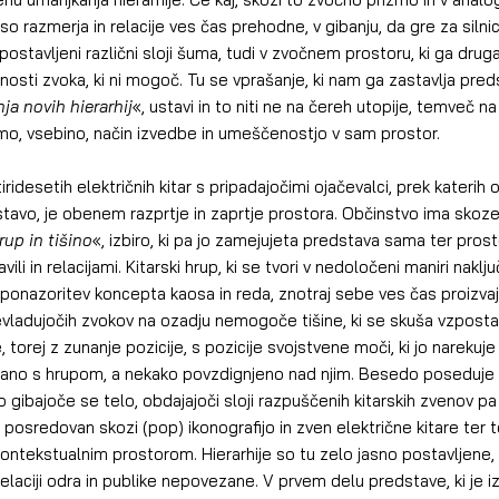
o razmerja in relacije ves čas prehodne, v gibanju, da gre za silnic
izpostavljeni različni sloji šuma, tudi v zvočnem prostoru, ki ga dr
nosti zvoka, ki ni mogoč. Tu se vprašanje, ki nam ga zastavlja pred
ja novih hierarhij
«, ustavi in to niti ne na čereh utopije, temveč na
rmo, vsebino, način izvedbe in umeščenostjo v sam prostor.
tiridesetih električnih kitar s pripadajočimi ojačevalci, prek katerih
stavo, je obenem razprtje in zaprtje prostora. Občinstvo ima skozen
rup in tišino
«, izbiro, ki pa jo zamejujeta predstava sama ter prost
vili in relacijami. Kitarski hrup, ki se tvori v nedoločeni maniri naklj
n ponazoritev koncepta kaosa in reda, znotraj sebe ves čas proizvaj
prevladujočih zvokov na ozadju nemogoče tišine, ki se skuša vzpostav
 torej z zunanje pozicije, s pozicije svojstvene moči, ki jo narekuj
dano s hrupom, a nekako povzdignjeno nad njim. Besedo poseduje 
gibajoče se telo, obdajajoči sloji razpuščenih kitarskih zvenov pa
p, posredovan skozi (pop) ikonografijo in zven električne kitare ter 
kontekstualnim prostorom. Hierarhije so tu zelo jasno postavljene, 
laciji odra in publike nepovezane. V prvem delu predstave, ki je iz