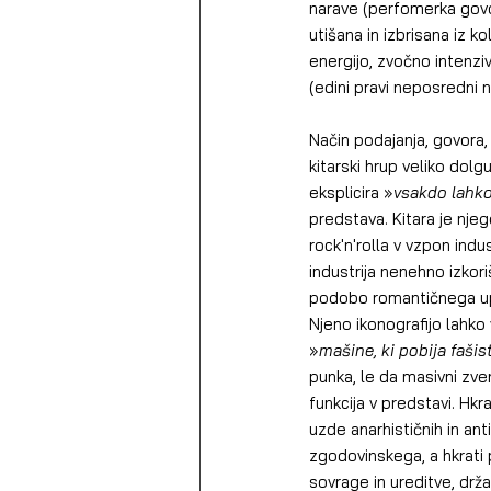
narave (perfomerka govori
utišana in izbrisana iz 
energijo, zvočno intenzi
(edini pravi neposredni 
Način podajanja, govora
kitarski hrup veliko dol
eksplicira »
vsakdo lahko
predstava. Kitara je nje
rock'n'rolla v vzpon indu
industrija nenehno izkor
podobo romantičnega upor
Njeno ikonografijo lahko
»
mašine, ki pobija fašis
punka, le da masivni zv
funkcija v predstavi. H
uzde anarhističnih in ant
zgodovinskega, a hkrati 
sovrage in ureditve, drža