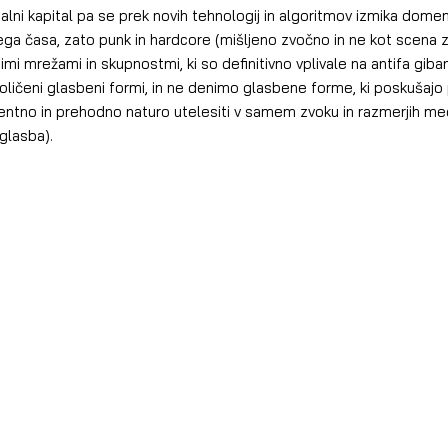
balni kapital pa se prek novih tehnologij in algoritmov izmika dome
ega časa, zato punk in hardcore (mišljeno zvočno in ne kot scena z 
mi mrežami in skupnostmi, ki so definitivno vplivale na antifa giban
količeni glasbeni formi, in ne denimo glasbene forme, ki poskušajo 
tigentno in prehodno naturo utelesiti v samem zvoku in razmerjih me
glasba).