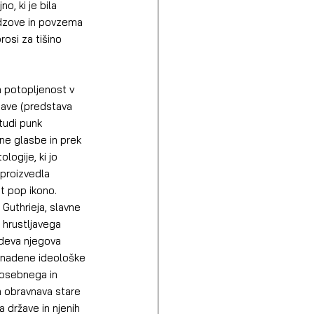
o, ki je bila 
odzove in povzema 
osi za tišino 
 potopljenost v 
tave (predstava 
tudi punk 
ne glasbe in prek 
logije, ki jo 
 proizvedla 
t pop ikono. 
Guthrieja, slavne 
 hrustljavega 
deva njegova 
 nadene ideološke 
s osebnega in 
m obravnava stare 
a države in njenih 