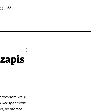
 zapis
 predvsem krajši 
a »
eksperiment 
no, se morate 