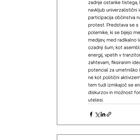
zadnje ostanke tistega, 
navkljub univerzalistični
participacija občinstva n
protest. Predstava se s 
polemike, ki se bijejo me
medijev, med radikalno l
ozadnji šum, kot asemblaž
energij, vpetih v tranzit
zahtevam, fiksiranim ideo
potencial za umetniško i
ne kot politični aktivizem
tem tudi izmikajoč se en
diskurzov in možnost form
utelesi.