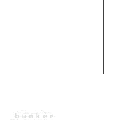
UŽIVANJE ALI VESOLJE V
UŽIV