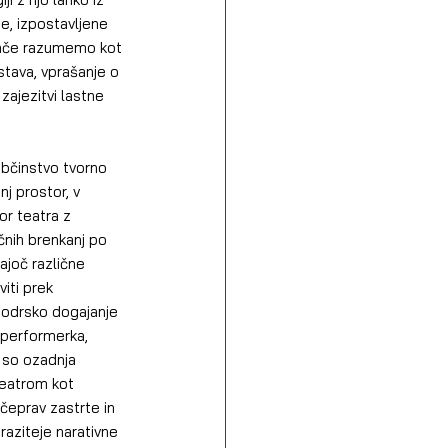
e, izpostavljene 
ugače razumemo kot 
stava, vprašanje o 
 zajezitvi lastne 
 občinstvo tvorno 
j prostor, v 
or teatra z 
učnih brenkanj po 
ajoč različne 
iti prek 
e odrsko dogajanje 
performerka, 
 so ozadnja 
teatrom kot 
čeprav zastrte in 
raziteje narativne 