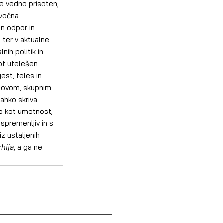
še vedno prisoten, 
zvočna 
an odpor in 
 ter v aktualne 
nih politik in 
ot utelešen 
est, teles in 
lasovom, skupnim 
lahko skriva 
ne kot umetnost, 
 spremenljiv in s 
z ustaljenih 
hija
, a ga ne 