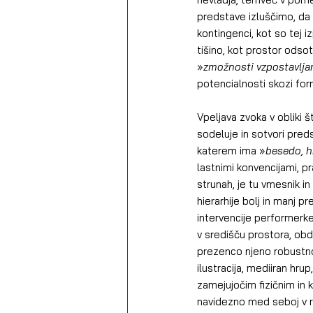
predstave izluščimo, da s
kontingenci, kot so tej 
tišino, kot prostor odsot
»
zmožnosti vzpostavljan
potencialnosti skozi fo
Vpeljava zvoka v obliki š
sodeluje in sotvori pred
katerem ima »
besedo, h
lastnimi konvencijami, pra
strunah, je tu vmesnik i
hierarhije bolj in manj 
intervencije performerke,
v središču prostora, ob
prezenco njeno robustno 
ilustracija, mediiran hru
zamejujočim fizičnim in 
navidezno med seboj v re