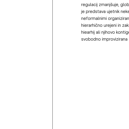
regulacij zmanjšuje, glo
je predstava ujetnik nek
neformalnimi organizirani
hierarhično urejeni in za
hiearhij ali njihovo kon
svobodno improvizirana 