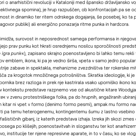
 o anarhistični revoluciji v Kataloniji med špansko državljansko vojn
kolektivnega spomina), je hrup razpuščen, ob konfrontacijah pa se 
vnost in dinamiko ter ritem odrskega dogajanja, še posebej, ko ta pr
nagovor publiki) ali energično ponazarja ritme punka in hardcora.
, imidža, surovost in neposrednost samega performansa in njegova
gujejo prav punku kot hkrati osrednjemu nosilcu sporočilnosti preds
 igra punk
«), zapisano skrajno poenostavljeno bi lahko temu rekli 
gov emblem, ikona, ki pa je vedno širša, vpeta v samo jedro popular
strije zabave in spektakla, mehanizme zvezdništva ter rokerske mito
išča za krogotok množičnega potrošništva. Skratka ideologije, ki je
nika brez razloga in prek nje kastrirala vsako uporniško ikono ko
 v kontekstu predstave razpnemo vse od akustične kitare Woodyja 
te
« v zvenu protestniškega folka, pa do hrupnih, angažiranih ubiranj
en kitar ni vpet v formo (denimo formo pesmi), ampak mu formo na
krati pa temu heterogenemu, kontingentemu šumu z lastno vsebino
ifašističnih gibanj, iz katerih predstava izhaja. Izreka jih skozi zme
posega po klišejih, poenostavitvah in sloganstvu ter kot anarhize
vo, institucije ter njene represivne aparate, in to v času, ko se vlog