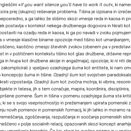
ngleščini »
if you want silence you'll have to work it out
«, ki nam
ira prej (skupno) reševanje problema. Tišina je izpisana in izreč
 neposredno, a ga lahko že slišimo skozi vmesje reda in kaosa in pr
izrek postavlja v kontekst nekega družbenega dogovora in hkrati kot
zpostaviti na ozadju reda in kaosa, ki ga po navadi v zvoku pojmuje
a v vmesje klasične binarne opozicije med tišino kot umanjkanjem,
ščeno, kaotično zmesjo številnih zvokov (obenem pa v predstavi v
st in v političnem kontekstu tišino kot glas družbene, državne repr
ga in hrupa kot družbene akcije in angažmaja), opozicije, ki ni niti de
 zakomplicirali z vpeljavo 
ozadnjega šuma
 kot entitete, ki nam o
n koncepcijo šuma in tišine. 
Ozadnji šum
 kot svojstven paradoksalen
rati vzpostavlja. 
Ozadnji šum
 kot zvočna motnja, ki vibrira, resoni
 objekte in telesa, jih s tem označuje, mapira, koordinira, disciplinira
azpršene pomene. Šum in tišina v pomenu 
ozadnjega šuma
 sta krit
, ki se s svojo vseprisotnostjo in prežemanjem upirata pomenski zaje
ju novih pomenov in pomenskih formacij, ki jih lahko in moramo razb
emeščanja, zgoščevanja, razpuščanja in soočanja pomenskih silni
ščeno v polje socialnih relacij, opazovanih skozi koncept anarhije,
 umanjkanja hierarhije. Če kaj, skozi to zvočno prizmo in v analogij