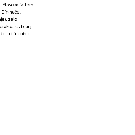
ni človeka. V tem 
DIY-načeli, 
je), zelo 
prakso razbijanj 
d njimi (denimo 