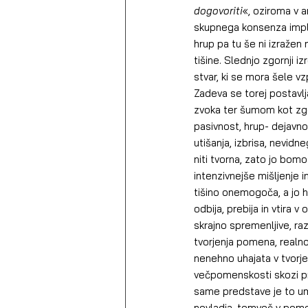
dogovoriti
«, oziroma v a
skupnega konsenza implic
hrup pa tu še ni izražen
tišine. Slednjo zgornji 
stvar, ki se mora šele v
Zadeva se torej postavlj
zvoka ter šumom kot zgo
pasivnost, hrup- dejavno
utišanja, izbrisa, nevidne
niti tvorna, zato jo bomo
intenzivnejše mišljenje i
tišino onemogoča, a jo hk
odbija, prebija in vtira v
skrajno spremenljive, r
tvorjenja pomena, realno
nenehno uhajata v tvorjen
večpomenskosti skozi pr
same predstave je to ume
nevladja, temveč v pomenu