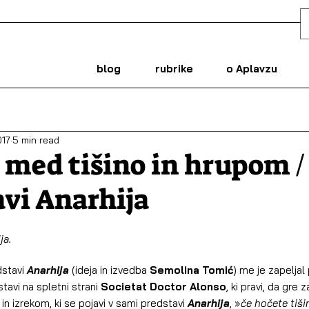
blog
rubrike
o Aplavzu
017
5 min read
 med tišino in hrupom /
avi Anarhija
ja.
dstavi 
Anarhija
 (ideja in izvedba 
Semolina Tomić
) me je zapeljal
avi na spletni strani 
Societat Doctor Alonso
, ki pravi, da gre z
, in izrekom, ki se pojavi v sami predstavi 
Anarhija
, »
če hočete tiši