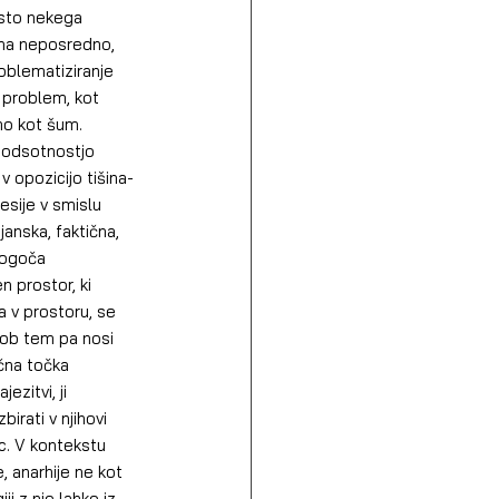
esto nekega 
ena neposredno, 
oblematiziranje 
 problem, kot 
mo kot šum. 
 odsotnostjo 
 opozicijo tišina-
esije v smislu 
janska, faktična, 
mogoča 
 prostor, ki 
ra v prostoru, se 
, ob tem pa nosi 
ična točka 
zitvi, ji 
irati v njihovi 
c. V kontekstu 
 anarhije ne kot 
i z njo lahko iz 