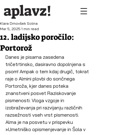
aplavz!
Klara Drnovšek Solina
Mar 5, 2025
1 min read
12. ladijsko poročilo:
Portorož
Danes je pisarna zasedena 
tričetrtinsko, dasiravno dopolnjena s 
psom! Ampak o tem kdaj drugič, tokrat 
raje o Almini plovbi do sončnega 
Portoroža, kjer danes poteka 
znanstveni posvet Raziskovanje 
pismenosti: Vloga vzgoje in 
izobraževanja pri razvijanju različnih 
razsežnosti vseh vrst pismenosti. 
Alma je na posvetu v prispevku 
»Umetniško opismenjevanje in Šola v 