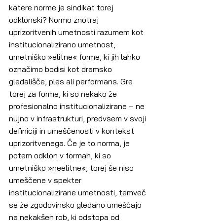
katere norme je sindikat torej 
odklonski? Normo znotraj 
uprizoritvenih umetnosti razumem kot 
institucionalizirano umetnost, 
umetniško »elitne« forme, ki jih lahko 
označimo bodisi kot dramsko 
gledališče, ples ali performans. Gre 
torej za forme, ki so nekako že 
profesionalno institucionalizirane – ne 
nujno v infrastrukturi, predvsem v svoji 
definiciji in umeščenosti v kontekst 
uprizoritvenega. Če je to norma, je 
potem odklon v formah, ki so 
umetniško »neelitne«, torej še niso 
umeščene v spekter 
institucionalizirane umetnosti, temveč 
se že zgodovinsko gledano umeščajo 
na nekakšen rob, ki odstopa od 