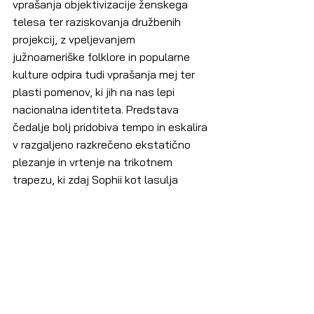
vprašanja objektivizacije ženskega 
telesa ter raziskovanja družbenih 
projekcij, z vpeljevanjem 
južnoameriške folklore in popularne 
kulture odpira tudi vprašanja mej ter 
plasti pomenov, ki jih na nas lepi 
nacionalna identiteta. Predstava 
čedalje bolj pridobiva tempo in eskalira 
v razgaljeno razkrečeno ekstatično 
plezanje in vrtenje na trikotnem 
trapezu, ki zdaj Sophii kot lasulja 
dopolnjuje podobo 
predimenzioniranega estetiziranega 
objekta. Tresenje, poskakovanje in 
ples eskalirajo v mednožno 
napihovanje gromozanskega 
otroškega napihljivega trampolina z 
zajčjo glavo, ki postane Sophijin 