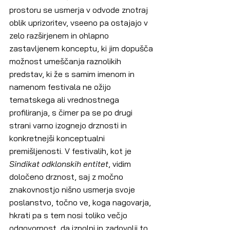
prostoru se usmerja v odvode znotraj 
oblik uprizoritev, vseeno pa ostajajo v 
zelo razširjenem in ohlapno 
zastavljenem konceptu, ki jim dopušča 
možnost umeščanja raznolikih 
predstav, ki že s samim imenom in 
namenom festivala ne ožijo 
tematskega ali vrednostnega 
profiliranja, s čimer pa se po drugi 
strani varno izognejo drznosti in 
konkretnejši konceptualni 
premišljenosti. V festivalih, kot je 
Sindikat odklonskih entitet
,
vidim 
določeno drznost, saj z močno 
znakovnostjo nišno usmerja svoje 
poslanstvo, točno ve, koga nagovarja, 
hkrati pa s tem nosi toliko večjo 
odgovornost, da izpolni in zadovolji to 