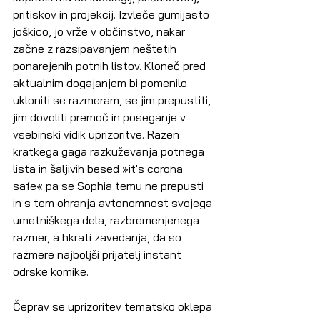
pritiskov in projekcij. Izvleče gumijasto 
joškico, jo vrže v občinstvo, nakar 
začne z razsipavanjem neštetih 
ponarejenih potnih listov. Kloneč pred 
aktualnim dogajanjem bi pomenilo 
ukloniti se razmeram, se jim prepustiti, 
jim dovoliti premoč in poseganje v 
vsebinski vidik uprizoritve. Razen 
kratkega gaga razkuževanja potnega 
lista in šaljivih besed »it's corona 
safe« pa se Sophia temu ne prepusti 
in s tem ohranja avtonomnost svojega 
umetniškega dela, razbremenjenega 
razmer, a hkrati zavedanja, da so 
razmere najboljši prijatelj instant 
odrske komike.
Čeprav se uprizoritev tematsko oklepa 