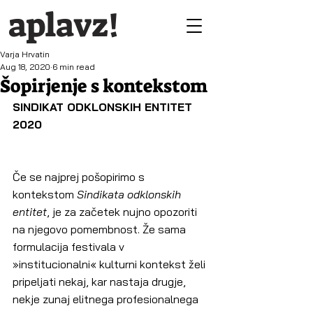
aplavz!
Varja Hrvatin
Aug 18, 2020
6 min read
Šopirjenje s kontekstom
SINDIKAT ODKLONSKIH ENTITET 
2020
Če se najprej pošopirimo s 
kontekstom 
Sindikata odklonskih 
entitet
,
je za začetek nujno opozoriti 
na njegovo pomembnost. Že sama 
formulacija festivala v 
»institucionalni« kulturni kontekst želi 
pripeljati nekaj, kar nastaja drugje, 
nekje zunaj elitnega profesionalnega 