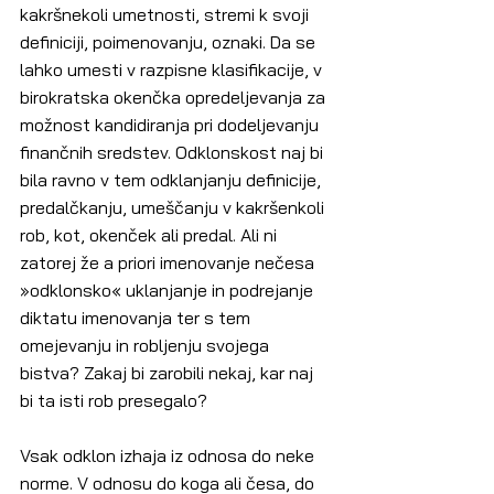
kakršnekoli umetnosti, stremi k svoji 
definiciji, poimenovanju, oznaki. Da se 
lahko umesti v razpisne klasifikacije, v 
birokratska okenčka opredeljevanja za 
možnost kandidiranja pri dodeljevanju 
finančnih sredstev. Odklonskost naj bi 
bila ravno v tem odklanjanju definicije, 
predalčkanju, umeščanju v kakršenkoli 
rob, kot, okenček ali predal. Ali ni 
zatorej že a priori imenovanje nečesa 
»odklonsko« uklanjanje in podrejanje 
diktatu imenovanja ter s tem 
omejevanju in robljenju svojega 
bistva? Zakaj bi zarobili nekaj, kar naj 
bi ta isti rob presegalo?
Vsak odklon izhaja iz odnosa do neke 
norme. V odnosu do koga ali česa, do 