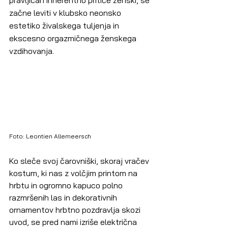
pravljicah inherentno pritiče ženski, se 
začne leviti v klubsko neonsko 
estetiko živalskega tuljenja in 
ekscesno orgazmičnega ženskega 
vzdihovanja.
Foto: Leontien Allemeersch
Ko sleče svoj čarovniški, skoraj vračev 
kostum, ki nas z volčjim printom na 
hrbtu in ogromno kapuco polno 
razmršenih las in dekorativnih 
ornamentov hrbtno pozdravlja skozi 
uvod, se pred nami izriše električna 