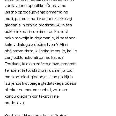
zastavljeno specifiko. Čeprav me 
lastno opredeljevanje primarno ne 
moti, pa me zmoti v dejanski izkušnji 
gledanja in branja predstav. Ali nista 
odklonskost in denimo radikalnost 
neka reakcija in dojemanje, ki nastane 
šele v dialogu z občinstvom? Ali ni 
občinstvo tisto, ki lahko imenuje, kaj je 
zanj odklonsko ali pa radikalno? 
Festivali, ki ozko začrtajo svoj program 
ter identiteto, skrčijo in usmerijo tudi 
moj kontekst gledanja, ki se ga kljub 
izurjenosti svojega gledalskega očesa 
nikakor ne morem znebiti, zato na 
koncu gledam kontekst in ne 
predstavo.
Kontekst, ki me pozdravi v 
Projekt 