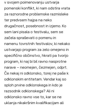
v svojem poimenovanju ustvarja 
pomenski konflikt, ki nam odstira vrata 
za raznorodne problemske razmisleke 
ter predvsem hajpa na neko 
drugačnost, posebnost in izjemo. Ko 
sem lani pisala o festivalu, sem se 
začela spraševati o pomenu in 
namenu tovrstnih festivalov, ki nekako 
ustvarjajo program za zelo omejeno in 
specifično občinstvo, hkrati pa tvorijo 
program, ki naj bi bil ravno nasprotne 
narave – neomejen, čezmejen, odprt. 
Če nekaj ni odklonsko, torej ne paše k 
odklonskim entitetam. Vendar kaj so 
sploh prvine odklonskega in kdo je 
razsodnik odklonskega? Ali ni 
odklonsko ravno vse to, kar se ne 
uklanja nikakršnim kvalifikacijam ali 