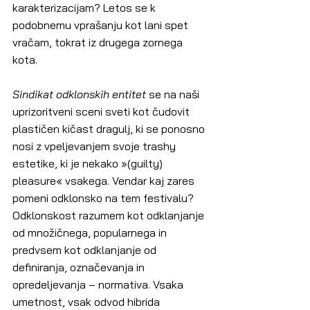
karakterizacijam? Letos se k 
podobnemu vprašanju kot lani spet 
vračam, tokrat iz drugega zornega 
kota.
Sindikat odklonskih entitet
 se na naši 
uprizoritveni sceni sveti kot čudovit 
plastičen kičast dragulj, ki se ponosno 
nosi z vpeljevanjem svoje trashy 
estetike, ki je nekako »(guilty) 
pleasure« vsakega. Vendar kaj zares 
pomeni odklonsko na tem festivalu? 
Odklonskost razumem kot odklanjanje 
od množičnega, popularnega in 
predvsem kot odklanjanje od 
definiranja, označevanja in 
opredeljevanja – normativa. Vsaka 
umetnost, vsak odvod hibrida 