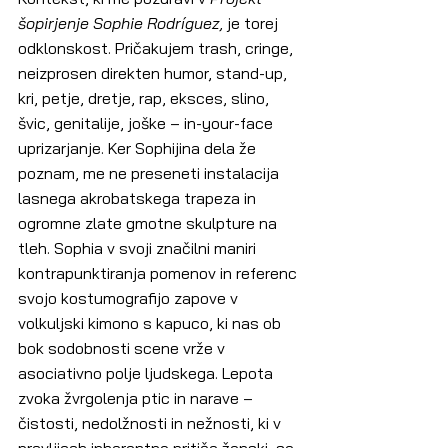
šopirjenje Sophie Rodríguez, 
je torej 
odklonskost. Pričakujem trash, cringe, 
neizprosen direkten humor, stand-up, 
kri, petje, dretje, rap, eksces, slino, 
švic, genitalije, joške – in-your-face 
uprizarjanje. Ker Sophijina dela že 
poznam, me ne preseneti instalacija 
lasnega akrobatskega trapeza in 
ogromne zlate gmotne skulpture na 
tleh. Sophia v svoji značilni maniri 
kontrapunktiranja pomenov in referenc 
svojo kostumografijo zapove v 
volkuljski kimono s kapuco, ki nas ob 
bok sodobnosti scene vrže v 
asociativno polje ljudskega. Lepota 
zvoka žvrgolenja ptic in narave – 
čistosti, nedolžnosti in nežnosti, ki v 