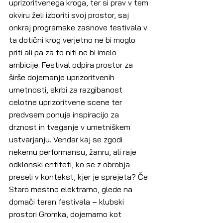
uprizoritvenega kroga, ter si prav v tem 
okviru želi izboriti svoj prostor, saj 
onkraj programske zasnove festivala v 
ta dotični krog verjetno ne bi moglo 
priti ali pa za to niti ne bi imelo 
ambicije. Festival odpira prostor za 
širše dojemanje uprizoritvenih 
umetnosti, skrbi za razgibanost 
celotne uprizoritvene scene ter 
predvsem ponuja inspiracijo za 
drznost in tveganje v umetniškem 
ustvarjanju. Vendar kaj se zgodi 
nekemu performansu, žanru, ali raje 
odklonski entiteti, ko se z obrobja 
preseli v kontekst, kjer je sprejeta? Če 
Staro mestno elektrarno, glede na 
domači teren festivala – klubski 
prostori Gromka, dojemamo kot 