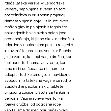
rdeča lateks verzija Willendorfske 
Venere, napolnjene z vsem shitom 
potrošništva in družbenih projekcij. 
Namesto njenih dojk – silhueti dveh 
moških glav in po njenih stegnih ter 
poudarjenih bokih skrito nalepljena 
presenečenja, ki jih bo skozi mednožno 
odprtino v naslednjem prizoru razgrnila 
in razkrečila pred nas. Vse, kar Sophia 
je, je vse to, kar lepi nanjo družba, kar 
lepi nase tudi sama. Je vse to, kar 
smo mi in od česar se ne moremo 
odlepiti, tudi ko smo goli in navidezno 
svobodni. Iz lateksne vagine se rodijo 
sladoledne palčke, nakit, tablete, 
pingpong žogice, pištola za tankanje 
bencina. Vagina rojeva vse to, kar 
rojeva družba, od potrošne robe 
kapitalizma do ideologij, pričakovanj, 